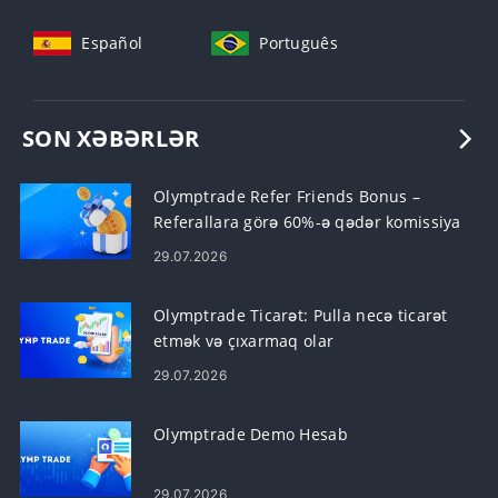
Español
Português
SON XƏBƏRLƏR
Olymptrade Refer Friends Bonus –
Referallara görə 60%-ə qədər komissiya
qazanın
29.07.2026
Olymptrade Ticarət: Pulla necə ticarət
etmək və çıxarmaq olar
29.07.2026
Olymptrade Demo Hesab
29.07.2026