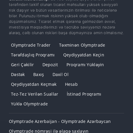
tərəfindən təklif olunan ticarət məhsulları yüksək səviyyəli
risk daşıyır və bütün vəsaitlərinizin itirilməsi ilə nəticələnə
bilər. Pulunuzu itirmək riskinin yüksək olub-olmadığını
düşünməlisiniz. Ticarət etmək qərarına gəlməzdən əvvəl,
investisiya məqsədlərinizi və təcrübə səviyyənizi nəzərə
alaraq, cəlb olunan riskləri başa düşməyinizə əmin olmalısınız.
Olymptrade Trader
Təxminən Olymptrade
Tərəfdaşlıq Proqramı
Qeydiyyatdan Keçin
Geri Çəkilir
Depozit
Proqramı Yükləyin
Dəstək
Baxış
Daxil Ol
Qeydiyyatdan Keçmək
Hesab
Tez-Tez Verilən Suallar
İstinad Proqramı
Yüklə Olymptrade
Olymptrade Azerbaijan - Olymptrade Azərbaycan
Olymptrade nömrəsi ilə əlaqə saxlayın