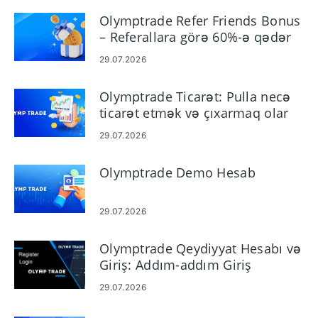
Olymptrade Refer Friends Bonus
– Referallara görə 60%-ə qədər
komissiya qazanın
29.07.2026
Olymptrade Ticarət: Pulla necə
ticarət etmək və çıxarmaq olar
29.07.2026
Olymptrade Demo Hesab
29.07.2026
Olymptrade Qeydiyyat Hesabı və
Giriş: Addım-addım Giriş
29.07.2026