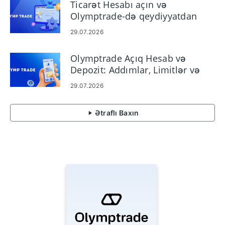
Ticarət Hesabı açın və
Olymptrade-də qeydiyyatdan
keçin
29.07.2026
Olymptrade Açıq Hesab və
Depozit: Addımlar, Limitlər və
Metodlar
29.07.2026
Ətraflı Baxın