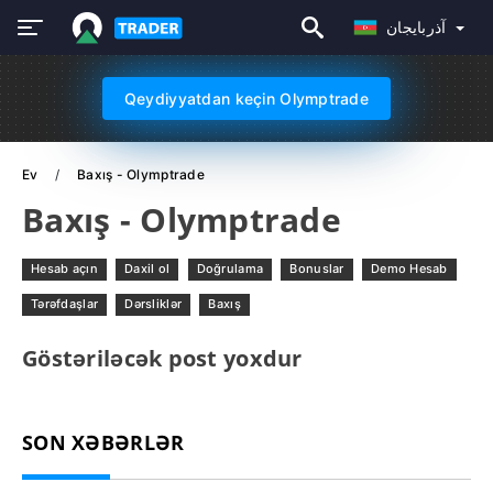
آذربايجان
Qeydiyyatdan keçin Olymptrade
Ev
Baxış - Olymptrade
Baxış - Olymptrade
Hesab açın
Daxil ol
Doğrulama
Bonuslar
Demo Hesab
Tərəfdaşlar
Dərsliklər
Baxış
Göstəriləcək post yoxdur
SON XƏBƏRLƏR