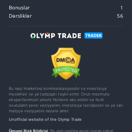
Bonuslar
1
Dərsliklər
56
Bu nəşr marketinq kommunikasiyasıdır və investisiya
məsləhəti və ya tədqiqatı təşkil etmir. Onun məzmunu
ekspertlərimizin ümumi fikirlərini əks etdirir və fərdi
oxucuların şəxsi vəziyyətini, investisiya təcrübəsini və ya cari
maliyyə vəziyyətini nəzərə almır.
Unofficial website of the Olymp Trade
Ümumi Risk Bildirişi
: Bu veb-saytda qeyd olunan şirkət