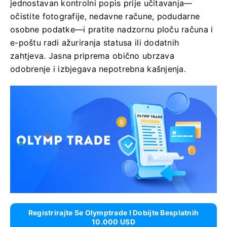
jednostavan kontrolni popis prije učitavanja—
očistite fotografije, nedavne račune, podudarne
osobne podatke—i pratite nadzornu ploču računa i
e-poštu radi ažuriranja statusa ili dodatnih
zahtjeva. Jasna priprema obično ubrzava
odobrenje i izbjegava nepotrebna kašnjenja.
Registrirajte Se Olymptrade I Dobijte Besplatnih
10.000 USD