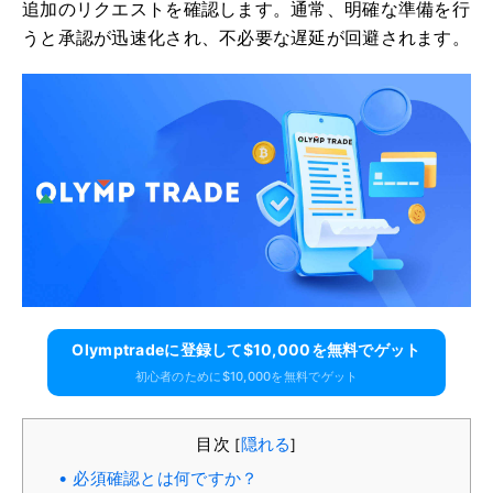
追加のリクエストを確認します。通常、明確な準備を行
うと承認が迅速化され、不必要な遅延が回避されます。
Olymptradeに​​登録して$10,000を無料でゲット
初心者のために$10,000を無料でゲット
目次
隠れる
[
]
必須確認とは何ですか？