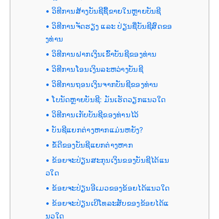
ວິທີການສ້າງບັນຊີຊື້ຂາຍໃນຫຼາຍບັນຊີ
ວິທີການຈັດຮຽງ ແລະ ປ່ຽນຊື່ບັນຊີສົດຂອ
ງທ່ານ
ວິທີການຝາກເງິນເຂົ້າບັນຊີຂອງທ່ານ
ວິທີການໂອນເງິນລະຫວ່າງບັນຊີ
ວິທີການຖອນເງິນຈາກບັນຊີຂອງທ່ານ
ໂບນັດຫຼາຍບັນຊີ: ມັນເຮັດວຽກແນວໃດ
ວິທີການເກັບບັນຊີຂອງທ່ານໄວ້
ບັນຊີແຍກຕ່າງຫາກແມ່ນຫຍັງ?
ຂໍ້ດີຂອງບັນຊີແຍກຕ່າງຫາກ
ຂ້ອຍຈະປ່ຽນສະກຸນເງິນຂອງບັນຊີໄດ້ແນ
ວໃດ
ຂ້ອຍຈະປ່ຽນອີເມວຂອງຂ້ອຍໄດ້ແນວໃດ
ຂ້ອຍຈະປ່ຽນເບີໂທລະສັບຂອງຂ້ອຍໄດ້ແ
ນວໃດ