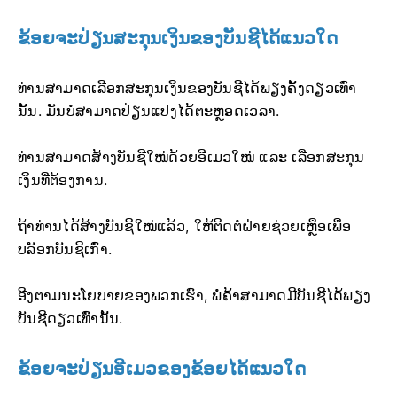
ຂ້ອຍຈະປ່ຽນສະກຸນເງິນຂອງບັນຊີໄດ້ແນວໃດ
ທ່ານສາມາດເລືອກສະກຸນເງິນຂອງບັນຊີໄດ້ພຽງຄັ້ງດຽວເທົ່າ
ນັ້ນ. ມັນບໍ່ສາມາດປ່ຽນແປງໄດ້ຕະຫຼອດເວລາ.
ທ່ານສາມາດສ້າງບັນຊີໃໝ່ດ້ວຍອີເມວໃໝ່ ແລະ ເລືອກສະກຸນ
ເງິນທີ່ຕ້ອງການ.
ຖ້າທ່ານໄດ້ສ້າງບັນຊີໃໝ່ແລ້ວ, ໃຫ້ຕິດຕໍ່ຝ່າຍຊ່ວຍເຫຼືອເພື່ອ
ບລັອກບັນຊີເກົ່າ.
ອີງຕາມນະໂຍບາຍຂອງພວກເຮົາ, ພໍ່ຄ້າສາມາດມີບັນຊີໄດ້ພຽງ
ບັນຊີດຽວເທົ່ານັ້ນ.
ຂ້ອຍຈະປ່ຽນອີເມວຂອງຂ້ອຍໄດ້ແນວໃດ