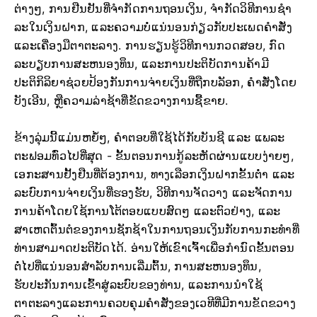
ຕ່າງໆ, ການຢືນຢັນທີ່ຈໍາກັດການຖອນເງິນ, ຈໍາກັດວິທີການຊໍາ
ລະໃນເງິນຝາກ, ແລະຄວາມບໍ່ແນ່ນອນກ່ຽວກັບປະເພດຄໍາສັ່ງ
ແລະເຄື່ອງມືຕາຕະລາງ. ການຮຽນຮູ້ວິທີການກວດສອບ, ກົດ
ລະບຽບການສະຫນອງທຶນ, ແລະການປະຕິບັດການຄ້າມີ
ປະຕິກິລິຍາຊ່ວຍປ້ອງກັນການຈ່າຍເງິນທີ່ຖືກບລັອກ, ຄໍາສັ່ງໂດຍ
ບັງເອີນ, ຫຼືຄວາມລ່າຊ້າທີ່ຂັດຂວາງການຊື້ຂາຍ.
ຂ້າງລຸ່ມນີ້ແມ່ນຫຍໍ້ໆ, ຄໍາຕອບທີ່ໃຊ້ໄດ້ກັບບັນຊີ ແລະ ແພລະ
ຕະຟອມທົ່ວໄປທີ່ສຸດ - ຂັ້ນຕອນການກູ້ລະຫັດຜ່ານແບບງ່າຍໆ,
ເອກະສານຢັ້ງຢືນທີ່ຕ້ອງການ, ທາງເລືອກເງິນຝາກຂັ້ນຕໍ່າ ແລະ
ລະບົບການຈ່າຍເງິນທີ່ຮອງຮັບ, ວິທີການຈັດວາງ ແລະຈັດການ
ການຄ້າໂດຍໃຊ້ການໂຕ້ຕອບແບບສົດໆ ແລະຕົວຢ່າງ, ແລະ
ສາເຫດຕົ້ນຕໍຂອງການຊັກຊ້າໃນການຖອນເງິນກັບການກະທໍາທີ່
ທ່ານສາມາດປະຕິບັດໄດ້. ອ່ານໃຫ້ເຂົາເຈົ້າເພື່ອກໍານົດຂັ້ນຕອນ
ຕໍ່ໄປທີ່ແນ່ນອນສໍາລັບການເລີ່ມຕົ້ນ, ການສະຫນອງທຶນ,
ຮັບປະກັນການເຂົ້າສູ່ລະບົບຂອງທ່ານ, ແລະການນໍາໃຊ້
ຕາຕະລາງແລະການຄວບຄຸມຄໍາສັ່ງຂອງເວທີທີ່ມີການຂັດຂວາງ