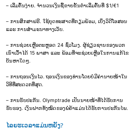
– ເລີ່ມຕົ້ນງ່າຍ. ຈຳນວນເງິນຊື້ຂາຍຂັ້ນຕ່ຳເລີ່ມຕົ້ນທີ່ $1/€1
– ການສຶກສາຟຣີ. ໃຊ້ຍຸດທະສາດທີ່ກຽມພ້ອມ, ເບິ່ງວິດີໂອສອນ
ແລະ ການສຳມະນາທາງເວັບ.
– ການຊ່ວຍເຫຼືອຕະຫຼອດ 24 ຊົ່ວໂມງ. ຜູ້ຊ່ຽວຊານຂອງພວກ
ເຮົາເວົ້າໄດ້ 15 ພາສາ ແລະ ພ້ອມທີ່ຈະຊ່ວຍເຫຼືອໃນການແກ້ໄຂ
ບັນຫາໃດໆ.
– ການຖອນເງິນໄວ. ຖອນເງິນຂອງທ່ານໂດຍບໍ່ມີຄ່ານາຍໜ້າໃນ
ວິທີທີ່ສະດວກທີ່ສຸດ.
– ການຮັບປະກັນ. Olymptrade ເປັນນາຍໜ້າທີ່ໄດ້ຮັບການ
ຮັບຮອງ. ເງິນຝາກທັງໝົດຂອງພໍ່ຄ້າແມ່ນໄດ້ຮັບການປະກັນໄພ.
ໄລຍະເວລາແມ່ນຫຍັງ?