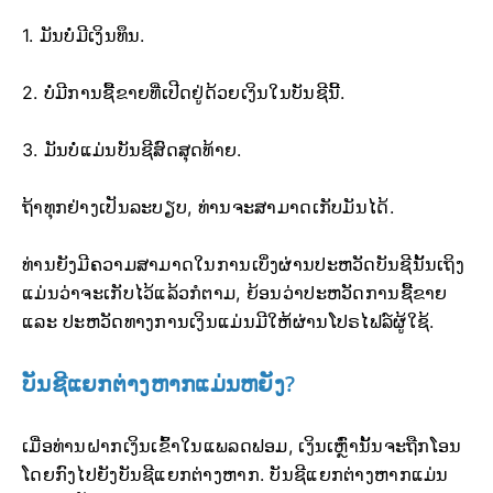
1. ມັນບໍ່ມີເງິນທຶນ.
2. ບໍ່ມີການຊື້ຂາຍທີ່ເປີດຢູ່ດ້ວຍເງິນໃນບັນຊີນີ້.
3. ມັນບໍ່ແມ່ນບັນຊີສົດສຸດທ້າຍ.
ຖ້າທຸກຢ່າງເປັນລະບຽບ, ທ່ານຈະສາມາດເກັບມັນໄດ້.
ທ່ານຍັງມີຄວາມສາມາດໃນການເບິ່ງຜ່ານປະຫວັດບັນຊີນັ້ນເຖິງ
ແມ່ນວ່າຈະເກັບໄວ້ແລ້ວກໍຕາມ, ຍ້ອນວ່າປະຫວັດການຊື້ຂາຍ
ແລະ ປະຫວັດທາງການເງິນແມ່ນມີໃຫ້ຜ່ານໂປຣໄຟລ໌ຜູ້ໃຊ້.
ບັນຊີແຍກຕ່າງຫາກແມ່ນຫຍັງ?
ເມື່ອທ່ານຝາກເງິນເຂົ້າໃນແພລດຟອມ, ເງິນເຫຼົ່ານັ້ນຈະຖືກໂອນ
ໂດຍກົງໄປຍັງບັນຊີແຍກຕ່າງຫາກ. ບັນຊີແຍກຕ່າງຫາກແມ່ນ