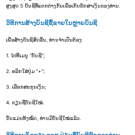
ສູງສຸດ 5 ບັນຊີທີ່ແຕກຕ່າງກັນເພື່ອເກັບຮັກສາເງິນຂອງທ່ານ.
ວິທີການສ້າງບັນຊີຊື້ຂາຍໃນຫຼາຍບັນຊີ
ເພື່ອສ້າງບັນຊີສົດອື່ນ, ທ່ານຈໍາເປັນຕ້ອງ:
1. ໄປທີ່ເມນູ "ບັນຊີ";
2. ຄລິກໃສ່ປຸ່ມ "+";
3. ເລືອກສະກຸນເງິນ;
4. ຂຽນຊື່ບັນຊີໃໝ່.
ນັ້ນແມ່ນທັງໝົດ, ທ່ານມີບັນຊີໃໝ່ແລ້ວ.