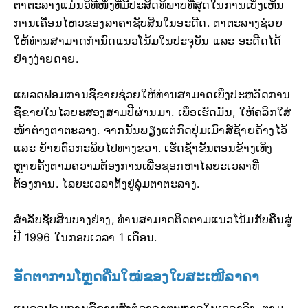
ຕາຕະລາງແມ່ນວິທີໜຶ່ງທີ່ມີປະສິດທິພາບທີ່ສຸດໃນການເບິ່ງເຫັນ
ການເຄື່ອນໄຫວຂອງລາຄາຊັບສິນໃນອະດີດ. ຕາຕະລາງຊ່ວຍ
ໃຫ້ທ່ານສາມາດກຳນົດແນວໂນ້ມໃນປະຈຸບັນ ແລະ ອະດີດໄດ້
ຢ່າງງ່າຍດາຍ.
ແພລດຟອມການຊື້ຂາຍຊ່ວຍໃຫ້ທ່ານສາມາດເບິ່ງປະຫວັດການ
ຊື້ຂາຍໃນໄລຍະສອງສາມປີຜ່ານມາ. ເພື່ອເຮັດມັນ, ໃຫ້ຄລິກໃສ່
ໜ້າຕ່າງຕາຕະລາງ. ຈາກນັ້ນພຽງແຕ່ກົດປຸ່ມເມົາສ໌ຊ້າຍຄ້າງໄວ້
ແລະ ຍ້າຍຕົວກະພິບໄປທາງຂວາ. ເຮັດຊ້ຳຂັ້ນຕອນຂ້າງເທິງ
ຫຼາຍຄັ້ງຕາມຄວາມຕ້ອງການເພື່ອຊອກຫາໄລຍະເວລາທີ່
ຕ້ອງການ. ໄລຍະເວລາຕັ້ງຢູ່ລຸ່ມຕາຕະລາງ.
ສຳລັບຊັບສິນບາງຢ່າງ, ທ່ານສາມາດຕິດຕາມແນວໂນ້ມກັບຄືນສູ່
ປີ 1996 ໃນກອບເວລາ 1 ເດືອນ.
ອັດຕາການໂຫຼດຄືນໃໝ່ຂອງໃບສະເໜີລາຄາ
ແພລດຟອມການຊື້ຂາຍສົ່ງຕໍ່ລາຄາຕະຫຼາດໃນເວລາຈິງ. ຕາມ