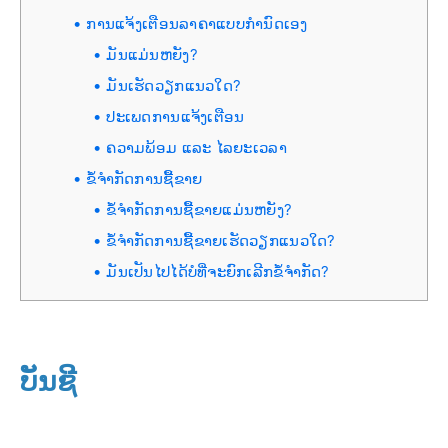
ການແຈ້ງເຕືອນລາຄາແບບກຳນົດເອງ
ມັນແມ່ນຫຍັງ?
ມັນເຮັດວຽກແນວໃດ?
ປະເພດການແຈ້ງເຕືອນ
ຄວາມພ້ອມ ແລະ ໄລຍະເວລາ
ຂໍ້ຈຳກັດການຊື້ຂາຍ
ຂໍ້ຈຳກັດການຊື້ຂາຍແມ່ນຫຍັງ?
ຂໍ້ຈຳກັດການຊື້ຂາຍເຮັດວຽກແນວໃດ?
ມັນເປັນໄປໄດ້ບໍທີ່ຈະຍົກເລີກຂໍ້ຈຳກັດ?
ບັນຊີ