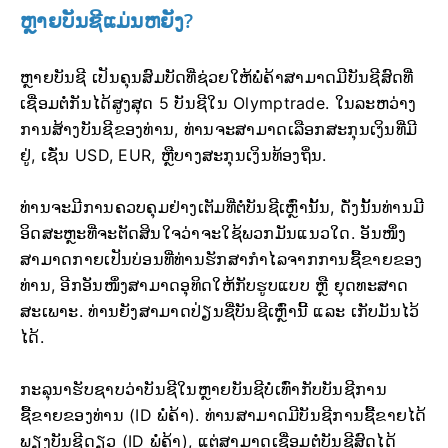
ຫຼາຍບັນຊີແມ່ນຫຍັງ?
ຫຼາຍບັນຊີ ເປັນຄຸນສົມບັດທີ່ຊ່ວຍໃຫ້ພໍ່ຄ້າສາມາດມີບັນຊີສົດທີ່
ເຊື່ອມຕໍ່ກັນໄດ້ສູງສຸດ 5 ບັນຊີໃນ Olymptrade. ໃນລະຫວ່າງ
ການສ້າງບັນຊີຂອງທ່ານ, ທ່ານຈະສາມາດເລືອກສະກຸນເງິນທີ່ມີ
ຢູ່, ເຊັ່ນ USD, EUR, ຫຼືບາງສະກຸນເງິນທ້ອງຖິ່ນ.
ທ່ານຈະມີການຄວບຄຸມຢ່າງເຕັມທີ່ຕໍ່ບັນຊີເຫຼົ່ານັ້ນ, ດັ່ງນັ້ນທ່ານມີ
ອິດສະຫຼະທີ່ຈະຕັດສິນໃຈວ່າຈະໃຊ້ພວກມັນແນວໃດ. ອັນໜຶ່ງ
ສາມາດກາຍເປັນບ່ອນທີ່ທ່ານຮັກສາກຳໄລຈາກການຊື້ຂາຍຂອງ
ທ່ານ, ອີກອັນໜຶ່ງສາມາດອຸທິດໃຫ້ກັບຮູບແບບ ຫຼື ຍຸດທະສາດ
ສະເພາະ. ທ່ານຍັງສາມາດປ່ຽນຊື່ບັນຊີເຫຼົ່ານີ້ ແລະ ເກັບມັນໄວ້
ໄດ້.
ກະລຸນາຮັບຊາບວ່າບັນຊີໃນຫຼາຍບັນຊີບໍ່ເທົ່າກັບບັນຊີການ
ຊື້ຂາຍຂອງທ່ານ (ID ພໍ່ຄ້າ). ທ່ານສາມາດມີບັນຊີການຊື້ຂາຍໄດ້
ພຽງບັນຊີດຽວ (ID ພໍ່ຄ້າ), ແຕ່ສາມາດເຊື່ອມຕໍ່ບັນຊີສົດໄດ້