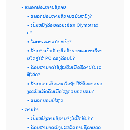
ແພລດຟອມການຊື້ຂາຍ
ແພລດຟອມການຊື້ຂາຍແມ່ນຫຍັງ?
ເປັນຫຍັງຂ້ອຍຄວນເລືອກ Olymptrad
e?
ໄລຍະເວລາແມ່ນຫຍັງ?
ຂ້ອຍຈໍາເປັນຕ້ອງຕິດຕັ້ງຊອບແວການຊື້ຂາ
ຍໃດໆໃສ່ PC ຂອງຂ້ອຍບໍ?
ຂ້ອຍສາມາດໃຊ້ຫຸ່ນຍົນເມື່ອຊື້ຂາຍໃນເວ
ທີໄດ້ບໍ?
ຂ້ອຍຄວນເຮັດແນວໃດຖ້າມີຂໍ້ຜິດພາດຂອ
ງລະບົບເກີດຂຶ້ນເມື່ອໂຫຼດແພລດຟອມ?
ແພລດຟອມບໍ່ໂຫຼດ
ການຄ້າ
ເປັນຫຍັງການຊື້ຂາຍຈຶ່ງບໍ່ເປີດທັນທີ?
ຂ້ອຍສາມາດເບິ່ງປະຫວັດການຊື້ຂາຍຂອ