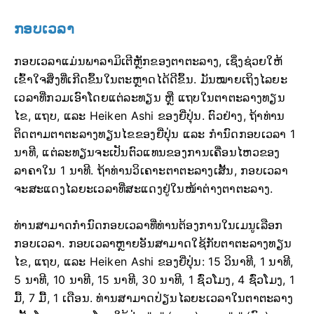
ກອບເວລາ
ກອບເວລາແມ່ນພາລາມິເຕີຫຼັກຂອງຕາຕະລາງ, ເຊິ່ງຊ່ວຍໃຫ້
ເຂົ້າໃຈສິ່ງທີ່ເກີດຂຶ້ນໃນຕະຫຼາດໄດ້ດີຂຶ້ນ. ມັນໝາຍເຖິງໄລຍະ
ເວລາທີ່ກວມເອົາໂດຍແຕ່ລະທຽນ ຫຼື ແຖບໃນຕາຕະລາງທຽນ
ໄຂ, ແຖບ, ແລະ Heiken Ashi ຂອງຍີ່ປຸ່ນ. ຕົວຢ່າງ, ຖ້າທ່ານ
ຕິດຕາມຕາຕະລາງທຽນໄຂຂອງຍີ່ປຸ່ນ ແລະ ກຳນົດກອບເວລາ 1
ນາທີ, ແຕ່ລະທຽນຈະເປັນຕົວແທນຂອງການເຄື່ອນໄຫວຂອງ
ລາຄາໃນ 1 ນາທີ. ຖ້າທ່ານວິເຄາະຕາຕະລາງເສັ້ນ, ກອບເວລາ
ຈະສະແດງໄລຍະເວລາທີ່ສະແດງຢູ່ໃນໜ້າຕ່າງຕາຕະລາງ.
ທ່ານສາມາດກຳນົດກອບເວລາທີ່ທ່ານຕ້ອງການໃນເມນູເລືອກ
ກອບເວລາ. ກອບເວລາຫຼາຍອັນສາມາດໃຊ້ກັບຕາຕະລາງທຽນ
ໄຂ, ແຖບ, ແລະ Heiken Ashi ຂອງຍີ່ປຸ່ນ: 15 ວິນາທີ, 1 ນາທີ,
5 ນາທີ, 10 ນາທີ, 15 ນາທີ, 30 ນາທີ, 1 ຊົ່ວໂມງ, 4 ຊົ່ວໂມງ, 1
ມື້, 7 ມື້, 1 ເດືອນ. ທ່ານສາມາດປ່ຽນໄລຍະເວລາໃນຕາຕະລາງ