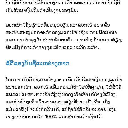
ບັນຊີທີ່ເປັນຂອງບໍລິສັດຂອງພວກເຮົາ ແຕ່ແຍກອອກຈາກບັນຊີທີ່
ເກັບຮັກສາເງິນທຶນດຳເນີນງານຂອງມັນ.
ພວກເຮົາໃຊ້ພຽງແຕ່ທຶນຫມູນວຽນຂອງພວກເຮົາເອງເພື່ອ
ສະໜັບສະໜູນກິດຈະກຳຂອງພວກເຮົາ ເຊັ່ນ: ການພັດທະນາ
ແລະ ການບຳລຸງຮັກສາຜະລິດຕະພັນ, ການປ້ອງກັນຄວາມສ່ຽງ,
ພ້ອມທັງກິດຈະກຳທາງທຸລະກິດ ແລະ ນະວັດຕະກຳ.
ຂໍ້ດີຂອງບັນຊີແຍກຕ່າງຫາກ
ໂດຍການໃຊ້ບັນຊີແຍກຕ່າງຫາກເພື່ອເກັບຮັກສາເງິນຂອງລູກຄ້າ
ຂອງພວກເຮົາ, ພວກເຮົາເພີ່ມຄວາມໂປ່ງໃສໃຫ້ສູງສຸດ, ໃຫ້ຜູ້ໃຊ້
ແພລດຟອມສາມາດເຂົ້າເຖິງເງິນຂອງເຂົາເຈົ້າໄດ້ຢ່າງຕໍ່ເນື່ອງ,
ແລະປົກປ້ອງເຂົາເຈົ້າຈາກຄວາມສ່ຽງທີ່ອາດເກີດຂຶ້ນ. ເຖິງ
ແມ່ນວ່າສິ່ງນີ້ຈະບໍ່ເກີດຂຶ້ນໄດ້, ແຕ່ຖ້າບໍລິສັດລົ້ມລະລາຍ, ເງິນ
ຂອງທ່ານຈະປອດໄພ 100% ແລະສາມາດຄືນເງິນໄດ້.