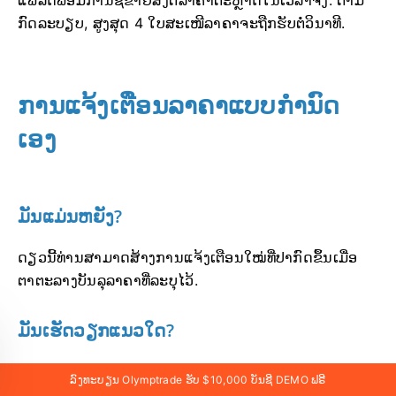
ກົດລະບຽບ, ສູງສຸດ 4 ໃບສະເໜີລາຄາຈະຖືກຮັບຕໍ່ວິນາທີ.
ການແຈ້ງເຕືອນລາຄາແບບກຳນົດ
ເອງ
ມັນແມ່ນຫຍັງ?
ດຽວນີ້ທ່ານສາມາດສ້າງການແຈ້ງເຕືອນໃໝ່ທີ່ປາກົດຂຶ້ນເມື່ອ
ຕາຕະລາງບັນລຸລາຄາທີ່ລະບຸໄວ້.
ມັນເຮັດວຽກແນວໃດ?
ເພື່ອຕັ້ງຄ່າການແຈ້ງເຕືອນແບບກຳນົດເອງສຳລັບຊັບສິນ, ທ່ານ
ລົງທະບຽນ Olymptrade ຮັບ $10,000 ບັນຊີ DEMO ຟຣີ
ຈໍາເປັນຕ້ອງ: