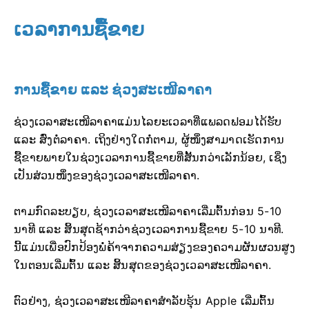
ເວລາການຊື້ຂາຍ
ການຊື້ຂາຍ ແລະ ຊ່ວງສະເໜີລາຄາ
ຊ່ວງເວລາສະເໜີລາຄາແມ່ນໄລຍະເວລາທີ່ແພລດຟອມໄດ້ຮັບ
ແລະ ສົ່ງຕໍ່ລາຄາ. ເຖິງຢ່າງໃດກໍ່ຕາມ, ຜູ້ໜຶ່ງສາມາດເຮັດການ
ຊື້ຂາຍພາຍໃນຊ່ວງເວລາການຊື້ຂາຍທີ່ສັ້ນກວ່າເລັກນ້ອຍ, ເຊິ່ງ
ເປັນສ່ວນໜຶ່ງຂອງຊ່ວງເວລາສະເໜີລາຄາ.
ຕາມກົດລະບຽບ, ຊ່ວງເວລາສະເໜີລາຄາເລີ່ມຕົ້ນກ່ອນ 5-10
ນາທີ ແລະ ສິ້ນສຸດຊ້າກວ່າຊ່ວງເວລາການຊື້ຂາຍ 5-10 ນາທີ.
ນີ້ແມ່ນເພື່ອປົກປ້ອງພໍ່ຄ້າຈາກຄວາມສ່ຽງຂອງຄວາມຜັນຜວນສູງ
ໃນຕອນເລີ່ມຕົ້ນ ແລະ ສິ້ນສຸດຂອງຊ່ວງເວລາສະເໜີລາຄາ.
ຕົວຢ່າງ, ຊ່ວງເວລາສະເໜີລາຄາສຳລັບຮຸ້ນ Apple ເລີ່ມຕົ້ນ