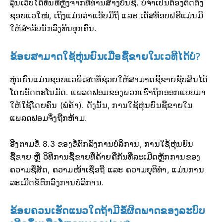
ລຸ້ນເວັບໄດ້ທັນທີຫຼັງຈາກທີ່ທ່ານສ້າງບັນຊີ. ບໍ່ຈຳເປັນຕ້ອງຕິດຕັ້ງ
ຊອບແວໃໝ່, ເຖິງແມ່ນວ່າແອັບມືຖື ແລະ ເດັສທັອບຟຣີແມ່ນມີ
ໃຫ້ສຳລັບນັກລົງທຶນທຸກຄົນ.
ຂ້ອຍສາມາດໃຊ້ຫຸ່ນຍົນເມື່ອຊື້ຂາຍໃນເວທີໄດ້ບໍ?
ຫຸ່ນຍົນແມ່ນຊອບແວພິເສດທີ່ຊ່ວຍໃຫ້ສາມາດຊື້ຂາຍຊັບສິນໄດ້
ໂດຍອັດຕະໂນມັດ. ແພລດຟອມຂອງພວກເຮົາຖືກອອກແບບມາ
ໃຫ້ໃຊ້ໂດຍຄົນ (ພໍ່ຄ້າ). ດັ່ງນັ້ນ, ການໃຊ້ຫຸ່ນຍົນຊື້ຂາຍໃນ
ແພລດຟອມຈຶ່ງຖືກຫ້າມ.
ອີງຕາມຂໍ້ 8.3 ຂອງຂໍ້ຕົກລົງການບໍລິການ, ການໃຊ້ຫຸ່ນຍົນ
ຊື້ຂາຍ ຫຼື ວິທີການຊື້ຂາຍທີ່ຄ້າຍຄືກັນທີ່ລະເມີດຫຼັກການຂອງ
ຄວາມຊື່ສັດ, ຄວາມໜ້າເຊື່ອຖື ແລະ ຄວາມຍຸຕິທຳ, ແມ່ນການ
ລະເມີດຂໍ້ຕົກລົງການບໍລິການ.
ຂ້ອຍຄວນເຮັດແນວໃດຖ້າມີຂໍ້ຜິດພາດຂອງລະບົບ