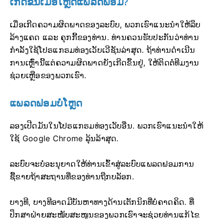
ເກີດຂຶ້ນເມື່ອໂຫຼດແພລດຟອມ?
ເມື່ອເກີດຄວາມຜິດພາດຂອງລະບົບ, ພວກເຮົາແນະນຳໃຫ້ລຶບ
ລ້າງແຄດ ແລະ ຄຸກກີ້ຂອງທ່ານ. ທ່ານຄວນຮັບປະກັນວ່າທ່ານ
ກຳລັງໃຊ້ໂປຣແກຣມທ່ອງເວັບເວີຊັນລ່າສຸດ. ຖ້າທ່ານດຳເນີນ
ການເຫຼົ່ານີ້ແຕ່ຄວາມຜິດພາດຍັງເກີດຂຶ້ນຢູ່, ໃຫ້ຕິດຕໍ່ທີມງານ
ຊ່ວຍເຫຼືອຂອງພວກເຮົາ.
ແພລດຟອມບໍ່ໂຫຼດ
ລອງເປີດມັນໃນໂປຣແກຣມທ່ອງເວັບອື່ນ. ພວກເຮົາແນະນຳໃຫ້
ໃຊ້ Google Chrome ລຸ້ນລ້າສຸດ.
ລະບົບຈະບໍ່ອະນຸຍາດໃຫ້ທ່ານເຂົ້າສູ່ລະບົບແພລດຟອມການ
ຊື້ຂາຍຖ້າສະຖານທີ່ຂອງທ່ານຖືກບລັອກ.
ບາງທີ, ບາງທີອາດມີບັນຫາທາງດ້ານເຕັກນິກທີ່ບໍ່ຄາດຄິດ. ທີ່
ປຶກສາຝ່າຍສະໜັບສະໜູນຂອງພວກເຮົາຈະຊ່ວຍທ່ານແກ້ໄຂ