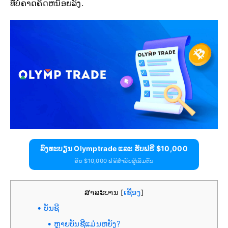
ທີ່ບໍ່ຄາດຄິດຫນ້ອຍລົງ.
ລົງທະບຽນ Olymptrade ແລະ ຮັບຟຣີ $10,000
ຮັບ $10,000 ຟຣີສຳລັບຜູ້ເລີ່ມຕົ້ນ
ສາລະບານ
ເຊື່ອງ
[
]
ບັນຊີ
ຫຼາຍບັນຊີແມ່ນຫຍັງ?