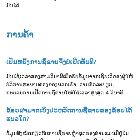
ມັນໄດ້.
ການຄ້າ
ເປັນຫຍັງການຊື້ຂາຍຈຶ່ງບໍ່ເປີດທັນທີ?
ມັນໃຊ້ເວລາສອງສາມວິນາທີເພື່ອຮັບຂໍ້ມູນຈາກເຊີບເວີຂອງຜູ້ໃຫ້
ບໍລິການສະພາບຄ່ອງຂອງພວກເຮົາ. ຕາມກົດລະບຽບ,
ຂະບວນການເປີດການຊື້ຂາຍໃໝ່ໃຊ້ເວລາສູງສຸດ 4 ວິນາທີ.
ຂ້ອຍສາມາດເບິ່ງປະຫວັດການຊື້ຂາຍຂອງຂ້ອຍໄດ້
ແນວໃດ?
ຂໍ້ມູນທັງໝົດກ່ຽວກັບການຊື້ຂາຍຫຼ້າສຸດຂອງທ່ານແມ່ນມີຢູ່ໃນ