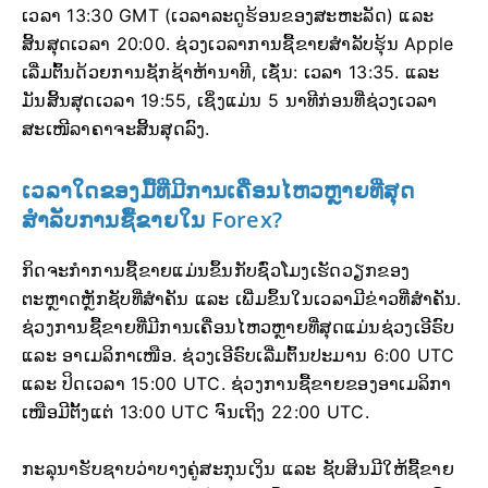
ເວລາ 13:30 GMT (ເວລາລະດູຮ້ອນຂອງສະຫະລັດ) ແລະ
ສິ້ນສຸດເວລາ 20:00. ຊ່ວງເວລາການຊື້ຂາຍສຳລັບຮຸ້ນ Apple
ເລີ່ມຕົ້ນດ້ວຍການຊັກຊ້າຫ້ານາທີ, ເຊັ່ນ: ເວລາ 13:35. ແລະ
ມັນສິ້ນສຸດເວລາ 19:55, ເຊິ່ງແມ່ນ 5 ນາທີກ່ອນທີ່ຊ່ວງເວລາ
ສະເໜີລາຄາຈະສິ້ນສຸດລົງ.
ເວລາໃດຂອງມື້ທີ່ມີການເຄື່ອນໄຫວຫຼາຍທີ່ສຸດ
ສຳລັບການຊື້ຂາຍໃນ Forex?
ກິດຈະກຳການຊື້ຂາຍແມ່ນຂຶ້ນກັບຊົ່ວໂມງເຮັດວຽກຂອງ
ຕະຫຼາດຫຼັກຊັບທີ່ສຳຄັນ ແລະ ເພີ່ມຂຶ້ນໃນເວລາມີຂ່າວທີ່ສຳຄັນ.
ຊ່ວງການຊື້ຂາຍທີ່ມີການເຄື່ອນໄຫວຫຼາຍທີ່ສຸດແມ່ນຊ່ວງເອີຣົບ
ແລະ ອາເມລິກາເໜືອ. ຊ່ວງເອີຣົບເລີ່ມຕົ້ນປະມານ 6:00 UTC
ແລະ ປິດເວລາ 15:00 UTC. ຊ່ວງການຊື້ຂາຍຂອງອາເມລິກາ
ເໜືອມີຕັ້ງແຕ່ 13:00 UTC ຈົນເຖິງ 22:00 UTC.
ກະລຸນາຮັບຊາບວ່າບາງຄູ່ສະກຸນເງິນ ແລະ ຊັບສິນມີໃຫ້ຊື້ຂາຍ