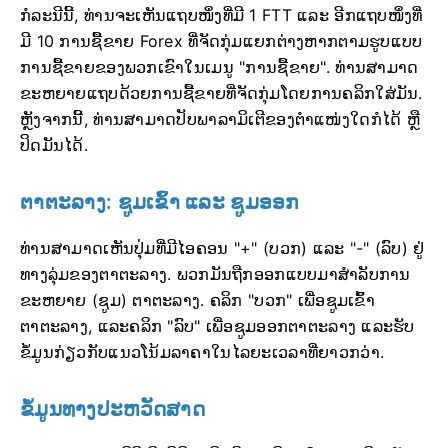
ກໍລະນີນີ້, ທ່ານຈະເຫັນແຖບໜຶ່ງທີ່ມີ 1 FTT ແລະ ອີກແຖບໜຶ່ງທີ່
ມີ 10 ການຊື້ຂາຍ Forex ທີ່ຈັດກຸ່ມແຍກຕ່າງຫາກຕາມຮູບແບບ
ການຊື້ຂາຍຂອງພວກເຂົາໃນເມນູ "ການຊື້ຂາຍ". ທ່ານສາມາດ
ຂະຫຍາຍແຖບດ້ວຍການຊື້ຂາຍທີ່ຈັດກຸ່ມໂດຍການຄລິກໃສ່ມັນ.
ຫຼັງຈາກນີ້, ທ່ານສາມາດປັບພາລາມິເຕີຂອງຕຳແໜ່ງໃດກໍໄດ້ ຫຼື
ປິດມັນໄດ້.
ຕາຕະລາງ: ຊູມເຂົ້າ ແລະ ຊູມອອກ
ທ່ານສາມາດເຫັນປຸ່ມທີ່ມີໄອຄອນ "+" (ບວກ) ແລະ "-" (ລົບ) ຢູ່
ທາງລຸ່ມຂອງຕາຕະລາງ. ພວກມັນຖືກອອກແບບມາສຳລັບການ
ຂະຫຍາຍ (ຊູມ) ຕາຕະລາງ. ຄລິກ "ບວກ" ເພື່ອຊູມເຂົ້າ
ຕາຕະລາງ, ແລະຄລິກ "ລົບ" ເພື່ອຊູມອອກຕາຕະລາງ ແລະຮັບ
ຂໍ້ມູນກ່ຽວກັບແນວໂນ້ມລາຄາໃນໄລຍະເວລາທີ່ຍາວກວ່າ.
ຂໍ້ມູນທາງປະຫວັດສາດ