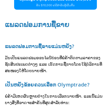
ຮັບ $10,000 ຟຣີສຳລັບຜູ້ເລີ່ມຕົ້ນ
ແພລດຟອມການຊື້ຂາຍ
ແພລດຟອມການຊື້ຂາຍແມ່ນຫຍັງ?
ມັນເປັນແພລດຟອມອອນໄລນ໌ບ່ອນທີ່ພໍ່ຄ້າຕິດຕາມລາຄາຂອງ
ຊັບສິນປະເພດຕ່າງໆ ແລະ ເຮັດການຊື້ຂາຍໂດຍໃຊ້ບໍລິການທີ່
ສະໜອງໃຫ້ໂດຍນາຍໜ້າ.
ເປັນຫຍັງຂ້ອຍຄວນເລືອກ Olymptrade?
ພໍ່ຄ້າມີເຫດຜົນຫຼາຍຢ່າງໃນການເລືອກນາຍໜ້າ. ແລະນີ້ແມ່ນ
ບາງສິ່ງທີ່ອາດຈະສຳຄັນທີ່ສຸດສຳລັບທ່ານ: