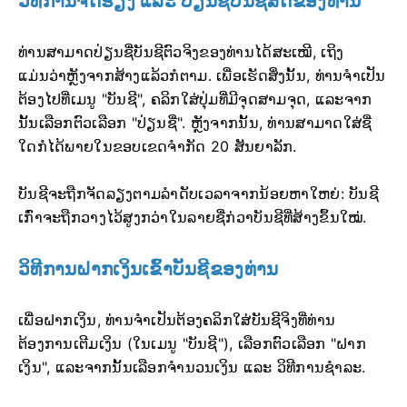
ວິທີການຈັດຮຽງ ແລະ ປ່ຽນຊື່ບັນຊີສົດຂອງທ່ານ
ທ່ານສາມາດປ່ຽນຊື່ບັນຊີຕົວຈິງຂອງທ່ານໄດ້ສະເໝີ, ເຖິງ
ແມ່ນວ່າຫຼັງຈາກສ້າງແລ້ວກໍຕາມ. ເພື່ອເຮັດສິ່ງນັ້ນ, ທ່ານຈໍາເປັນ
ຕ້ອງໄປທີ່ເມນູ "ບັນຊີ", ຄລິກໃສ່ປຸ່ມທີ່ມີຈຸດສາມຈຸດ, ແລະຈາກ
ນັ້ນເລືອກຕົວເລືອກ "ປ່ຽນຊື່". ຫຼັງຈາກນັ້ນ, ທ່ານສາມາດໃສ່ຊື່
ໃດກໍໄດ້ພາຍໃນຂອບເຂດຈໍາກັດ 20 ສັນຍາລັກ.
ບັນຊີຈະຖືກຈັດລຽງຕາມລໍາດັບເວລາຈາກນ້ອຍຫາໃຫຍ່: ບັນຊີ
ເກົ່າຈະຖືກວາງໄວ້ສູງກວ່າໃນລາຍຊື່ກ່ວາບັນຊີທີ່ສ້າງຂຶ້ນໃໝ່.
ວິທີການຝາກເງິນເຂົ້າບັນຊີຂອງທ່ານ
ເພື່ອຝາກເງິນ, ທ່ານຈໍາເປັນຕ້ອງຄລິກໃສ່ບັນຊີຈິງທີ່ທ່ານ
ຕ້ອງການເຕີມເງິນ (ໃນເມນູ "ບັນຊີ"), ເລືອກຕົວເລືອກ "ຝາກ
ເງິນ", ແລະຈາກນັ້ນເລືອກຈໍານວນເງິນ ແລະ ວິທີການຊໍາລະ.