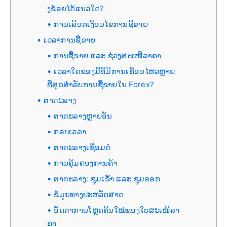
ງຂ້ອຍໄດ້ແນວໃດ?
ການເລືອກເງື່ອນໄຂການຊື້ຂາຍ
ເວລາການຊື້ຂາຍ
ການຊື້ຂາຍ ແລະ ຊ່ວງສະເໜີລາຄາ
ເວລາໃດຂອງມື້ທີ່ມີການເຄື່ອນໄຫວຫຼາຍ
ທີ່ສຸດສຳລັບການຊື້ຂາຍໃນ Forex?
ຕາຕະລາງ
ຕາຕະລາງຫຼາຍອັນ
ກອບເວລາ
ຕາຕະລາງເຊື່ອມຕໍ່
ການຄຸ້ມຄອງການຄ້າ
ຕາຕະລາງ: ຊູມເຂົ້າ ແລະ ຊູມອອກ
ຂໍ້ມູນທາງປະຫວັດສາດ
ອັດຕາການໂຫຼດຄືນໃໝ່ຂອງໃບສະເໜີລາ
ຄາ