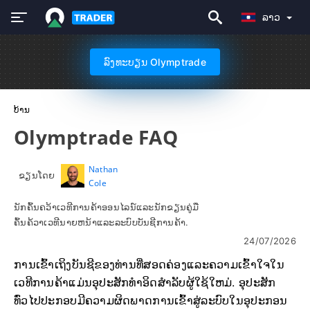
ລາວ
ລົງທະບຽນ Olymptrade
ບ້ານ
Olymptrade FAQ
Nathan
ຂຽນໂດຍ
Cole
ນັກຄົ້ນຄວ້າເວທີການຄ້າອອນໄລນ໌ແລະນັກຂຽນຄູ່ມື
ຄົ້ນຄ້ວາເວທີນາຍຫນ້າແລະລະບົບບັນຊີການຄ້າ.
24/07/2026
ການເຂົ້າເຖິງບັນຊີຂອງທ່ານທີ່ສອດຄ່ອງແລະຄວາມເຂົ້າໃຈໃນ
ເວທີການຄ້າແມ່ນອຸປະສັກທໍາອິດສໍາລັບຜູ້ໃຊ້ໃຫມ່. ອຸປະສັກ
ທົ່ວໄປປະກອບມີຄວາມຜິດພາດການເຂົ້າສູ່ລະບົບໃນອຸປະກອນ