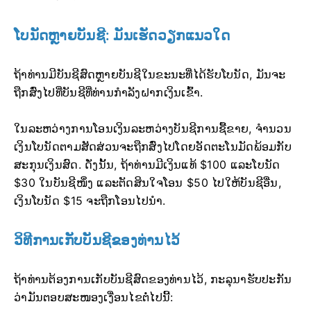
ໂບນັດຫຼາຍບັນຊີ: ມັນເຮັດວຽກແນວໃດ
ຖ້າທ່ານມີບັນຊີສົດຫຼາຍບັນຊີໃນຂະນະທີ່ໄດ້ຮັບໂບນັດ, ມັນຈະ
ຖືກສົ່ງໄປທີ່ບັນຊີທີ່ທ່ານກຳລັງຝາກເງິນເຂົ້າ.
ໃນລະຫວ່າງການໂອນເງິນລະຫວ່າງບັນຊີການຊື້ຂາຍ, ຈຳນວນ
ເງິນໂບນັດຕາມສັດສ່ວນຈະຖືກສົ່ງໄປໂດຍອັດຕະໂນມັດພ້ອມກັບ
ສະກຸນເງິນສົດ. ດັ່ງນັ້ນ, ຖ້າທ່ານມີເງິນແທ້ $100 ແລະໂບນັດ
$30 ໃນບັນຊີໜຶ່ງ ແລະຕັດສິນໃຈໂອນ $50 ໄປໃຫ້ບັນຊີອື່ນ,
ເງິນໂບນັດ $15 ຈະຖືກໂອນໄປນຳ.
ວິທີການເກັບບັນຊີຂອງທ່ານໄວ້
ຖ້າທ່ານຕ້ອງການເກັບບັນຊີສົດຂອງທ່ານໄວ້, ກະລຸນາຮັບປະກັນ
ວ່າມັນຕອບສະໜອງເງື່ອນໄຂຕໍ່ໄປນີ້: