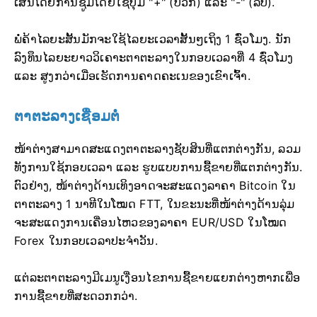
ເສັ້ນໂດຍການຊູມໂດຍໃຊ້ປຸ່ມ "+" (ບວກ) ແລະ "-" (ລົບ).
ພໍ່ຄ້າໄລຍະສັ້ນມັກຈະໃຊ້ໄລຍະເວລາສັ້ນໆເຖິງ 1 ຊົ່ວໂມງ. ນັກ
ລົງທຶນໄລຍະຍາວວິເຄາະຕາຕະລາງໃນກອບເວລາທີ່ 4 ຊົ່ວໂມງ
ແລະ ສູງກວ່າເມື່ອເຮັດການຄາດຄະເນຂອງເຂົາເຈົ້າ.
ຕາຕະລາງເຊື່ອມຕໍ່
ໜ້າຕ່າງສາມາດສະແດງຕາຕະລາງຊັບສິນທີ່ແຕກຕ່າງກັນ, ລວມ
ທັງການໃຊ້ກອບເວລາ ແລະ ຮູບແບບການຊື້ຂາຍທີ່ແຕກຕ່າງກັນ.
ຕົວຢ່າງ, ໜ້າຕ່າງດ້ານເທິງອາດຈະສະແດງລາຄາ Bitcoin ໃນ
ຕາຕະລາງ 1 ນາທີໃນໂໝດ FTT, ໃນຂະນະທີ່ໜ້າຕ່າງດ້ານລຸ່ມ
ຈະສະແດງການເຄື່ອນໄຫວຂອງລາຄາ EUR/USD ໃນໂໝດ
Forex ໃນກອບເວລາປະຈຳວັນ.
ແຕ່ລະຕາຕະລາງມີເມນູເງື່ອນໄຂການຊື້ຂາຍແຍກຕ່າງຫາກເພື່ອ
ການຊື້ຂາຍທີ່ສະດວກກວ່າ.