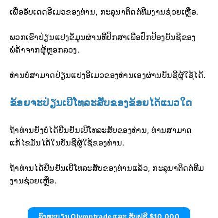
ເພື່ອອັບເດດອີເມວຂອງທ່ານ, ກະລຸນາຕິດຕໍ່ທີມງານຊ່ວຍເຫຼືອ.
ພວກເຮົາປ່ຽນແປງຂໍ້ມູນຜ່ານທີ່ປຶກສາເພື່ອປົກປ້ອງບັນຊີຂອງ
ພໍ່ຄ້າຈາກຜູ້ຫຼອກລວງ.
ທ່ານບໍ່ສາມາດປ່ຽນແປງອີເມວຂອງທ່ານເອງຜ່ານບັນຊີຜູ້ໃຊ້ໄດ້.
ຂ້ອຍຈະປ່ຽນເບີໂທລະສັບຂອງຂ້ອຍໄດ້ແນວໃດ
ຖ້າທ່ານຍັງບໍ່ໄດ້ຢືນຢັນເບີໂທລະສັບຂອງທ່ານ, ທ່ານສາມາດ
ແກ້ໄຂມັນໄດ້ໃນບັນຊີຜູ້ໃຊ້ຂອງທ່ານ.
ຖ້າທ່ານໄດ້ຢືນຢັນເບີໂທລະສັບຂອງທ່ານແລ້ວ, ກະລຸນາຕິດຕໍ່ທີມ
ງານຊ່ວຍເຫຼືອ.
ລົງທະບຽນ Olymptrade ແລະ ຮັບຟຣີ $10,000