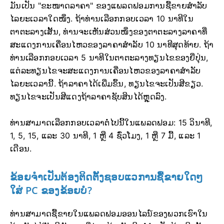
ມັນເປັນ "ຂະໜາດລາຄາ" ຂອງແພລດຟອມການຊື້ຂາຍສຳລັບ
ໄລຍະເວລາໃດໜຶ່ງ. ຖ້າທ່ານເລືອກກອບເວລາ 10 ນາທີໃນ
ຕາຕະລາງເສັ້ນ, ທ່ານຈະເຫັນສ່ວນໜຶ່ງຂອງຕາຕະລາງລາຄາທີ່
ສະແດງການເຄື່ອນໄຫວຂອງລາຄາສຳລັບ 10 ນາທີສຸດທ້າຍ. ຖ້າ
ທ່ານເລືອກກອບເວລາ 5 ນາທີໃນຕາຕະລາງທຽນໄຂຂອງຍີ່ປຸ່ນ,
ແຕ່ລະທຽນໄຂຈະສະແດງການເຄື່ອນໄຫວຂອງລາຄາສຳລັບ
ໄລຍະເວລານີ້. ຖ້າລາຄາໄດ້ເພີ່ມຂຶ້ນ, ທຽນໄຂຈະເປັນສີຂຽວ.
ທຽນໄຂຈະເປັນສີແດງຖ້າລາຄາຊັບສິນໄດ້ຫຼຸດລົງ.
ທ່ານສາມາດເລືອກກອບເວລາຕໍ່ໄປນີ້ໃນແພລດຟອມ: 15 ວິນາທີ,
1, 5, 15, ແລະ 30 ນາທີ, 1 ຫຼື 4 ຊົ່ວໂມງ, 1 ຫຼື 7 ມື້, ແລະ 1
ເດືອນ.
ຂ້ອຍຈໍາເປັນຕ້ອງຕິດຕັ້ງຊອບແວການຊື້ຂາຍໃດໆ
ໃສ່ PC ຂອງຂ້ອຍບໍ?
ທ່ານສາມາດຊື້ຂາຍໃນແພລດຟອມອອນໄລນ໌ຂອງພວກເຮົາໃນ