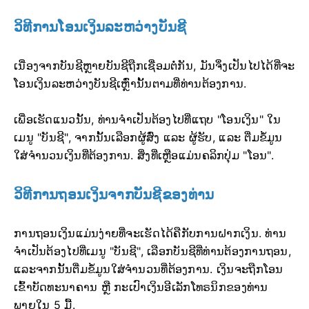
ວິທີການໂອນເງິນລະຫວ່າງບັນຊີ
ເນື່ອງຈາກບັນຊີຫຼາຍບັນຊີຖືກເຊື່ອມຕໍ່ກັນ, ມັນຈຶ່ງເປັນໄປໄດ້ທີ່ຈະ
ໂອນເງິນລະຫວ່າງບັນຊີເຫຼົ່ານັ້ນຕາມທີ່ທ່ານຕ້ອງການ.
ເພື່ອເຮັດແນວນັ້ນ, ທ່ານຈໍາເປັນຕ້ອງໄປທີ່ແຖບ "ໂອນເງິນ" ໃນ
ເມນູ "ບັນຊີ", ຈາກນັ້ນເລືອກຜູ້ສົ່ງ ແລະ ຜູ້ຮັບ, ແລະ ຕື່ມຂໍ້ມູນ
ໃສ່ຈຳນວນເງິນທີ່ຕ້ອງການ. ສິ່ງທີ່ເຫຼືອແມ່ນຄລິກປຸ່ມ "ໂອນ".
ວິທີການຖອນເງິນຈາກບັນຊີຂອງທ່ານ
ການຖອນເງິນແມ່ນງ່າຍທີ່ຈະເຮັດໄດ້ຄືກັບການຝາກເງິນ. ທ່ານ
ຈໍາເປັນຕ້ອງໄປທີ່ເມນູ "ບັນຊີ", ເລືອກບັນຊີທີ່ທ່ານຕ້ອງການຖອນ,
ແລະຈາກນັ້ນຕື່ມຂໍ້ມູນໃສ່ຈຳນວນທີ່ຕ້ອງການ. ເງິນຈະຖືກໂອນ
ເຂົ້າບັດທະນາຄານ ຫຼື ກະເປົາເງິນອີເລັກໂທຣນິກຂອງທ່ານ
ພາຍໃນ 5 ມື້.