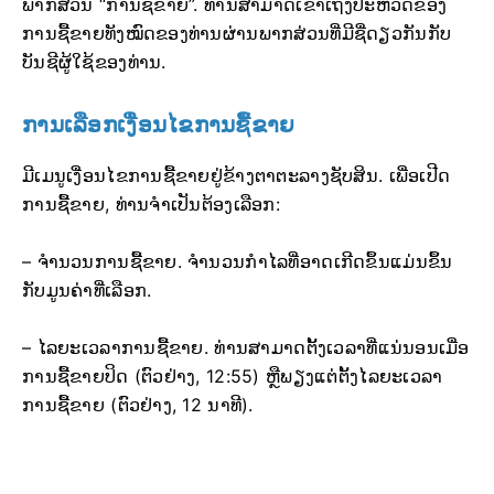
ພາກສ່ວນ “ການຊື້ຂາຍ”. ທ່ານສາມາດເຂົ້າເຖິງປະຫວັດຂອງ
ການຊື້ຂາຍທັງໝົດຂອງທ່ານຜ່ານພາກສ່ວນທີ່ມີຊື່ດຽວກັນກັບ
ບັນຊີຜູ້ໃຊ້ຂອງທ່ານ.
ການເລືອກເງື່ອນໄຂການຊື້ຂາຍ
ມີເມນູເງື່ອນໄຂການຊື້ຂາຍຢູ່ຂ້າງຕາຕະລາງຊັບສິນ. ເພື່ອເປີດ
ການຊື້ຂາຍ, ທ່ານຈໍາເປັນຕ້ອງເລືອກ:
– ຈຳນວນການຊື້ຂາຍ. ຈຳນວນກໍາໄລທີ່ອາດເກີດຂຶ້ນແມ່ນຂຶ້ນ
ກັບມູນຄ່າທີ່ເລືອກ.
– ໄລຍະເວລາການຊື້ຂາຍ. ທ່ານສາມາດຕັ້ງເວລາທີ່ແນ່ນອນເມື່ອ
ການຊື້ຂາຍປິດ (ຕົວຢ່າງ, 12:55) ຫຼືພຽງແຕ່ຕັ້ງໄລຍະເວລາ
ການຊື້ຂາຍ (ຕົວຢ່າງ, 12 ນາທີ).