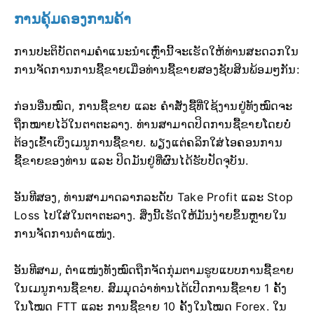
ການຄຸ້ມຄອງການຄ້າ
ການປະຕິບັດຕາມຄຳແນະນຳເຫຼົ່ານີ້ຈະເຮັດໃຫ້ທ່ານສະດວກໃນ
ການຈັດການການຊື້ຂາຍເມື່ອທ່ານຊື້ຂາຍສອງຊັບສິນພ້ອມໆກັນ:
ກ່ອນອື່ນໝົດ, ການຊື້ຂາຍ ແລະ ຄຳສັ່ງຊື້ທີ່ໃຊ້ງານຢູ່ທັງໝົດຈະ
ຖືກໝາຍໄວ້ໃນຕາຕະລາງ. ທ່ານສາມາດປິດການຊື້ຂາຍໂດຍບໍ່
ຕ້ອງເຂົ້າເບິ່ງເມນູການຊື້ຂາຍ. ພຽງແຕ່ຄລິກໃສ່ໄອຄອນການ
ຊື້ຂາຍຂອງທ່ານ ແລະ ປິດມັນຢູ່ທີ່ຜົນໄດ້ຮັບປັດຈຸບັນ.
ອັນທີສອງ, ທ່ານສາມາດລາກລະດັບ Take Profit ແລະ Stop
Loss ໄປໃສ່ໃນຕາຕະລາງ. ສິ່ງນີ້ເຮັດໃຫ້ມັນງ່າຍຂຶ້ນຫຼາຍໃນ
ການຈັດການຕຳແໜ່ງ.
ອັນທີສາມ, ຕຳແໜ່ງທັງໝົດຖືກຈັດກຸ່ມຕາມຮູບແບບການຊື້ຂາຍ
ໃນເມນູການຊື້ຂາຍ. ສົມມຸດວ່າທ່ານໄດ້ເປີດການຊື້ຂາຍ 1 ຄັ້ງ
ໃນໂໝດ FTT ແລະ ການຊື້ຂາຍ 10 ຄັ້ງໃນໂໝດ Forex. ໃນ