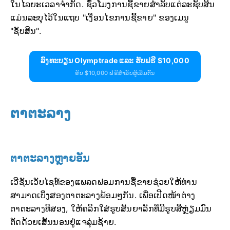
ໃນໄລຍະເວລາຈຳກັດ. ຊົ່ວໂມງການຊື້ຂາຍສຳລັບແຕ່ລະຊັບສິນ
ແມ່ນລະບຸໄວ້ໃນແຖບ "ເງື່ອນໄຂການຊື້ຂາຍ" ຂອງເມນູ
"ຊັບສິນ".
ລົງທະບຽນ Olymptrade ແລະ ຮັບຟຣີ $10,000
ຮັບ $10,000 ຟຣີສຳລັບຜູ້ເລີ່ມຕົ້ນ
ຕາຕະລາງ
ຕາຕະລາງຫຼາຍອັນ
ເວີຊັນເວັບໄຊທ໌ຂອງແພລດຟອມການຊື້ຂາຍຊ່ວຍໃຫ້ທ່ານ
ສາມາດເບິ່ງສອງຕາຕະລາງພ້ອມໆກັນ. ເພື່ອເປີດໜ້າຕ່າງ
ຕາຕະລາງທີສອງ, ໃຫ້ຄລິກໃສ່ຮູບສັນຍາລັກທີ່ມີຮູບສີ່ຫຼ່ຽມມົນ
ຕັດດ້ວຍເສັ້ນນອນຢູ່ແຈລຸ່ມຊ້າຍ.