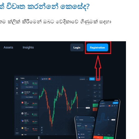
ණුමක් විවෘත කරන්නේ කෙසේද?
ම ක්ලික් කිරීමෙන් ඔබට වේදිකාවේ ගිණුමක් සඳහා