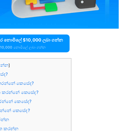
 කර නොමිලේ $10,000 ලබා ගන්න
$10,000 නොමිලේ ලබා ගන්න
න්න
]
සේද?
ෘත කරන්නේ කෙසේද?
වෘත කරන්නේ කෙසේද?
 කරන්නේ කෙසේද?
කරන්නේ කෙසේද?
රන්න
ෘත කරන්න