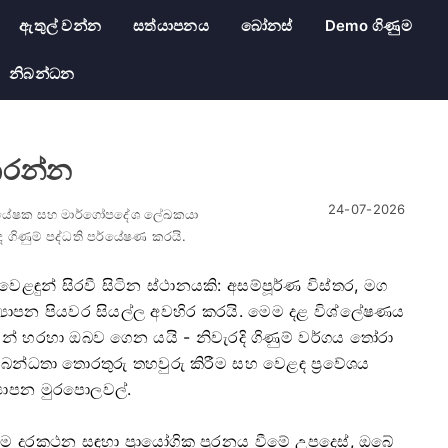
ඇතුල් වන්න
සත්යාපනය
බෝනස්
Demo ගිණුම
නිබන්ධන
කරන්න
24-07-2026
ර්යේෂක සහ මාර්ගෝපදේශ ලේඛකයා
 ගිණුම් පද්ධති පර්යේෂණ කරයි.
ළඳුන් සිරවී සිටින ස්ථානයකි: අසම්පූර්ණ විස්තර, මග
ත්‍යාපන පියවර සියල්ල අවහිර කරයි. මෙම දළ විශ්ලේෂණය
ශයන් හරහා ඔබව ගෙන යයි - නිවැරදි ගිණුම් වර්ගය තෝරා
සම්බන්ධතා තොරතුරු තහවුරු කිරීම සහ වෙළඳ ප්‍රවේශය
‍යාපන මුරපොලවල්.
ම දුරකථන සඳහා ප්‍රායෝගික පුරනය වීමේ උපදෙස්, ඔබේ