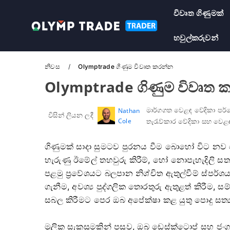
විවෘත ගිණුමක්
හවුල්කරුවන්
නිවස
Olymptrade ගිණුම විවෘත කරන්න
Olymptrade ගිණුම විවෘත 
මාර්ගගත වෙළඳ වේදිකා ප
Nathan
විසින් ලියන ලදී
Cole
තැරැව්කාර වේදිකා සහ වෙළඳ
ගිණුමක් සාදා සුමටව පුරනය වීම බොහෝ විට නව වෙ
හැරුණු ඊමේල් තහවුරු කිරීම්, හෝ නොපැහැදිලි ස
පළමු ප්‍රවේශයට බලපාන නිශ්චිත ඇතුල්වීම් ස්පර්
ගැනීම, අවශ්‍ය පුද්ගලික තොරතුරු ඇතුළත් කිරීම, 
සබල කිරීමට පෙර ඔබ අපේක්ෂා කළ යුතු පොදු සත්
මූලික සැකසුමකින් පසුව, ඔබ ඩෙස්ක්ටොප් සහ ජංග