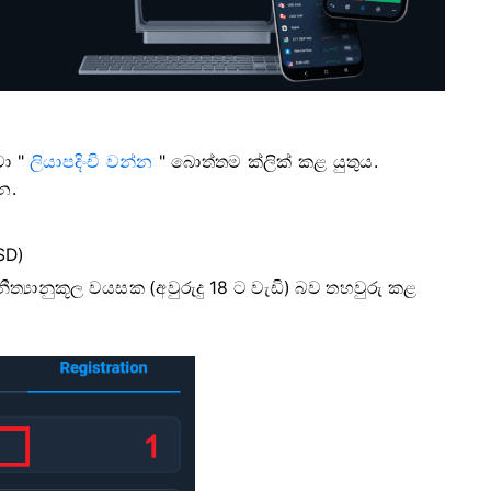
වා "
ලියාපදිංචි වන්න
" බොත්තම ක්ලික් කළ යුතුය.
න.
SD)
ත්‍යානුකූල වයසක (අවුරුදු 18 ට වැඩි) බව තහවුරු කළ