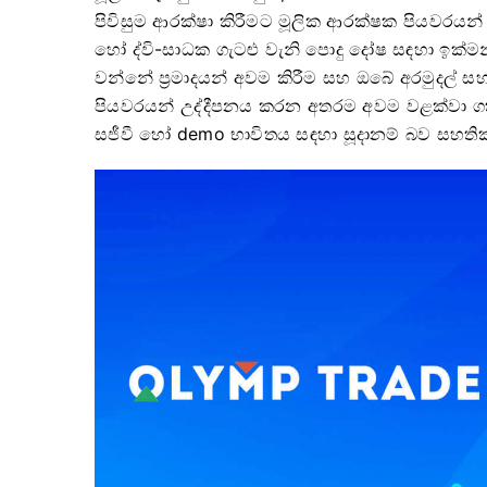
පිවිසුම ආරක්ෂා කිරීමට මූලික ආරක්ෂක පියවරයන් 
හෝ ද්වි-සාධක ගැටළු වැනි පොදු දෝෂ සඳහා ඉක්
වන්නේ ප්‍රමාදයන් අවම කිරීම සහ ඔබේ අරමුදල් 
පියවරයන් උද්දීපනය කරන අතරම අවම වළක්වා ග
සජීවී හෝ demo භාවිතය සඳහා සූදානම් බව සහතික 