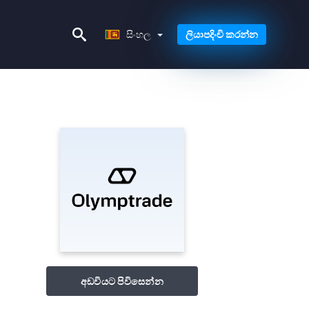
සිංහල
සිංහල
ලියාපදිංචි කරන්න
අඩවියට පිවිසෙන්න