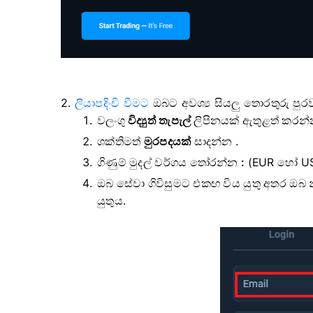
2.
ලියාපදිංචි වීමට
ඔබට අවශ්‍ය සියලු තොරතුරු පුර
වලංගු
විද්‍යුත් තැපැල්
ලිපිනයක් ඇතුළත් කරන්
ශක්තිමත්
මුරපදයක්
සාදන්න .
ගිණුම් මුදල් වර්ගය තෝරන්න
:
(EUR හෝ U
ඔබ සේවා ගිවිසුමට එකඟ විය යුතු අතර ඔබ නී
යුතුය.