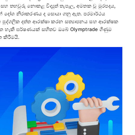
සහ තහවුරු නොකළ විද්‍යුත් තැපෑල, අමතක වූ මුරපදය,
මන් දෝශ නිරාකරණය ද සොයා ගනු ඇත. පරමාර්ථය
සහ පුද්ගලික දත්ත ආරක්ෂා කරන සත්‍යාපනය සහ ආරක්ෂක
ත හැකි ඝර්ෂණයක් සහිතව ඔබේ Olymptrade ගිණුම
කිරීමයි.