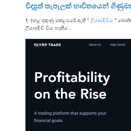
විද්‍යුත් තැපෑලක් භාවිතයෙන් ගි
1. ඉහළ දකුණු කෙළවරේ ඇති "
ලියාපදිංචිය
" බොත්ත
ලියාපදිංචි විය හැකිය .