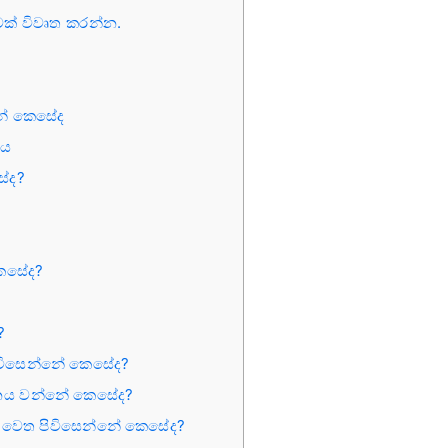
ුමක් විවෘත කරන්න.
්නේ කෙසේද
රය
ේද?
කෙසේද?
?
 පිවිසෙන්නේ කෙසේද?
රනය වන්නේ කෙසේද?
රේඩ් වෙත පිවිසෙන්නේ කෙසේද?