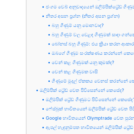
ජංගම වෙබ් අනුවාදයෙන් ඔලිම්පික්ට්‍රේඩ් ගිණ
නිතර අසන ප්‍රශ්න (නිතර අසන ප්‍රශ්න)
බහු ගිණුම් යනු මොනවාද?
බහු ගිණුම් වල වෙළඳ ගිණුමක් සාදා ගන
බෝනස් බහු ගිණුම්: එය ක්‍රියා කරන ආකා
ඔබගේ ගිණුම සංරක්ෂණය කරන්නේ කෙස
වෙන් කළ ගිණුමක් යනු කුමක්ද?
වෙන් කළ ගිණුමක වාසි
ගිණුමේ මුදල් ඒකකය වෙනස් කරන්නේ 
ඔලිම්පික් ට්‍රේඩ් වෙත පිවිසෙන්නේ කෙසේද?
ඔලිම්පික් ට්‍රේඩ් ගිණුමට පිවිසෙන්නේ කෙසේද
ෆේස්බුක් භාවිතයෙන් ඔලිම්පික් ට්‍රේඩ් වෙත
Google භාවිතයෙන් Olymptrade වෙත පු
ඇපල් හැඳුනුම්පත භාවිතයෙන් ඔලිම්පික් ට්‍