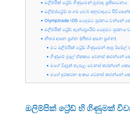
ඔලිම්පික් ට්‍රේඩ් ගිණුමෙන් මුරපද ප්‍රතිසාධනය
ඔලිම්ප්ට්‍රේඩ් ජංගම වෙබ් අනුවාදයට පිවිසෙන
Olymptrade iOS යෙදුමට පුරනය වන්නේ 
ඔලිම්පික් ට්‍රේඩ් ඇන්ඩ්‍රොයිඩ් යෙදුමට පුර
නිතර අසන ප්‍රශ්න (නිතර අසන ප්‍රශ්න)
මට ඔලිම්පික් ට්‍රේඩ් ගිණුමෙන් ආපු ඊමේල
ගිණුමේ මුදල් ඒකකය වෙනස් කරන්නේ 
මගේ විද්‍යුත් තැපෑල වෙනස් කරන්නේ කෙ
මගේ දුරකථන අංකය වෙනස් කරන්නේ ක
ඔලිම්පික් ට්‍රේඩ් හි ගිණුමක