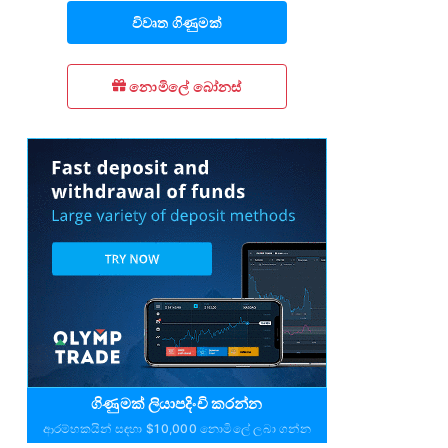
විවෘත ගිණුමක්
නොමිලේ බෝනස්
ගිණුමක් ලියාපදිංචි කරන්න
ආරම්භකයින් සඳහා $10,000 නොමිලේ ලබා ගන්න