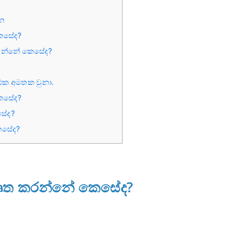
්න
කෙසේද?
නය වන්නේ කෙසේද?
් එක අමතක වුනා.
කෙසේද?
සේද?
ෙසේද?
් විවෘත කරන්නේ කෙසේද?