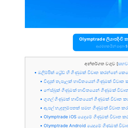
Olymptrade ලියාපදිංචි
ආරම්භකයින් සඳහා 
අන්තර්ගත වගුව
සඟව
[
ඔලිම්පික් ට්‍රේඩ් හි ගිණුමක් විවෘත කරන්නේ කෙ
විද්‍යුත් තැපෑලක් භාවිතයෙන් ගිණුමක් විව
ෆේස්බුක් ගිණුමක් භාවිතයෙන් ගිණුමක් වි
ගූගල් ගිණුමක් භාවිතයෙන් ගිණුමක් විවෘත
ඇපල් හැඳුනුම්පතක් සමඟ ගිණුමක් විවෘත 
Olymptrade iOS යෙදුමේ ගිණුමක් විවෘත ක
Olymptrade Android යෙදුමේ ගිණුමක් විව