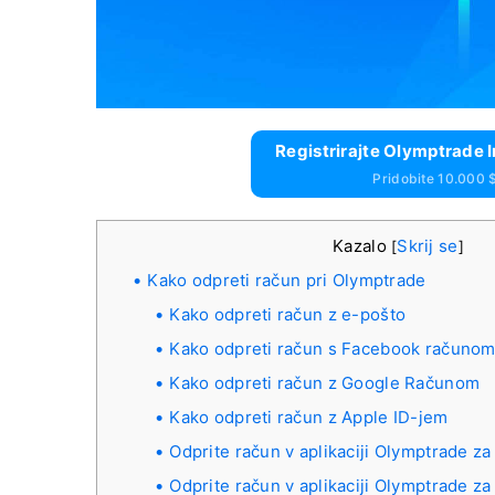
Registrirajte Olymptrade I
Pridobite 10.000 
Kazalo
Skrij se
[
]
Kako odpreti račun pri Olymptrade
Kako odpreti račun z e-pošto
Kako odpreti račun s Facebook računo
Kako odpreti račun z Google Računom
Kako odpreti račun z Apple ID-jem
Odprite račun v aplikaciji Olymptrade za
Odprite račun v aplikaciji Olymptrade za