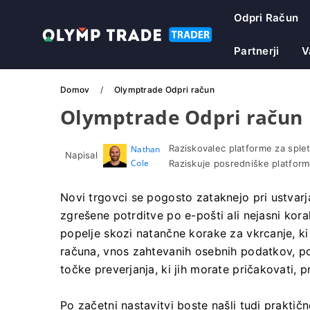
Odpri Račun
Partnerji
V
Domov
Olymptrade Odpri račun
Olymptrade Odpri račun
Raziskovalec platforme za sple
Nathan
Napisal
Cole
Raziskuje posredniške platform
Novi trgovci se pogosto zataknejo pri ustvarja
zgrešene potrditve po e-pošti ali nejasni kora
popelje skozi natančne korake za vkrcanje, ki 
računa, vnos zahtevanih osebnih podatkov, po
točke preverjanja, ki jih morate pričakovati,
Po začetni nastavitvi boste našli tudi praktič