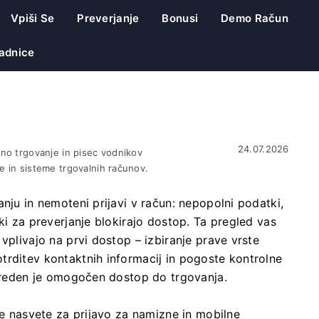
Vpiši Se
Preverjanje
Bonusi
Demo Račun
adnice
24.07.2026
tno trgovanje in pisec vodnikov
e in sisteme trgovalnih računov.
nju in nemoteni prijavi v račun: nepopolni podatki,
ki za preverjanje blokirajo dostop. Ta pregled vas
vplivajo na prvi dostop – izbiranje prave vrste
trditev kontaktnih informacij in pogoste kontrolne
 preden je omogočen dostop do trgovanja.
ne nasvete za prijavo za namizne in mobilne