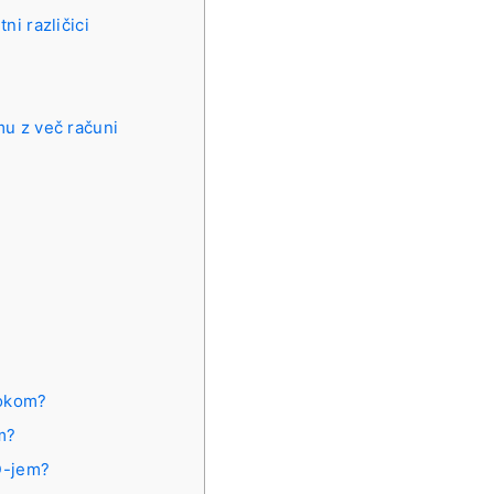
ni različici
mu z več računi
ookom?
m?
ID-jem?