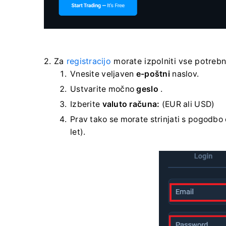
2. Za
registracijo
morate izpolniti vse potrebn
Vnesite veljaven
e-poštni
naslov.
Ustvarite močno
geslo
.
Izberite
valuto računa:
(EUR ali USD)
Prav tako se morate strinjati s pogodbo o s
let).