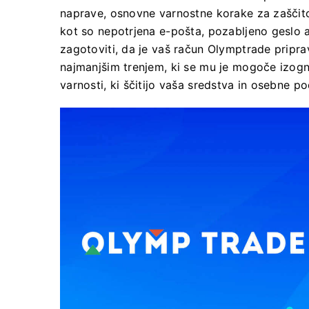
naprave, osnovne varnostne korake za zaščito 
kot so nepotrjena e-pošta, pozabljeno geslo a
zagotoviti, da je vaš račun Olymptrade pripr
najmanjšim trenjem, ki se mu je mogoče izogni
varnosti, ki ščitijo vaša sredstva in osebne p