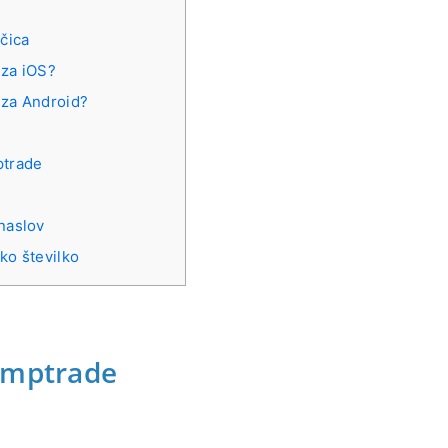
ičica
 za iOS?
e za Android?
ptrade
naslov
ko številko
lymptrade