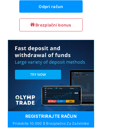
Odpri račun
Brezplačni bonus
REGISTRIRAJTE RAČUN
Pridobite 10.000 $ Brezplačno Za Začetnike