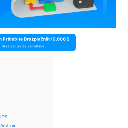
n Pridobite Brezplačnih 10.000 $
$ Brezplačno Za Začetnike
m
 iOS
 Android