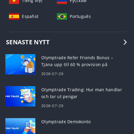
Tiếng Việt
Русский
Español
Português
SENASTE NYTT
Olymptrade Refer Friends Bonus –
Tjäna upp till 60 % provision på
hänvisningar
2026-07-29
Olymptrade Trading: Hur man handlar
och tar ut pengar
2026-07-29
Olymptrade Demokonto