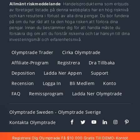
Allmänt riskmeddelande
: Handelsprodukterna som erbjuds
av företaget listade på denna webbplats har en hög risknivå
och kan resultera i förlust av alla dina pengar. Du bör fundera
på om du har råd att ta den höga risken att förlora dina
pengar. Innan du bestämmer dig för att handla måste du
försäkra dig om att du förstår riskerna och tar hänsyn till dina
investeringsmål och erfarenhetsnivå.
Olymptrade Trader
Cirka Olymptrade
Affiliate-Program
Registrera
Dra Tillbaka
Deposition
Ladda Ner Appen
Support
Recension
Logga In
Bli Medlem
Konto
FAQ
Remissprogram
Ladda Ner Olymptrade
Olymptrade Sweden - Olymptrade Sverige
Kontakta Olymptrade
Registrera Dig Olymptrade Få $10 000 Gratis Till DEMO-Kontot