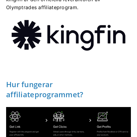
Olymptrades affiliateprogram.
Hur fungerar
affiliateprogrammet?