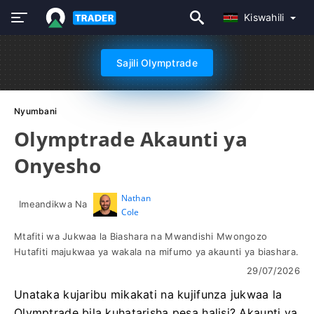
Kiswahili
Sajili Olymptrade
Nyumbani
Olymptrade Akaunti ya
Onyesho
Nathan
Imeandikwa Na
Cole
Mtafiti wa Jukwaa la Biashara na Mwandishi Mwongozo
Hutafiti majukwaa ya wakala na mifumo ya akaunti ya biashara.
29/07/2026
Unataka kujaribu mikakati na kujifunza jukwaa la
Olymptrade bila kuhatarisha pesa halisi? Akaunti ya