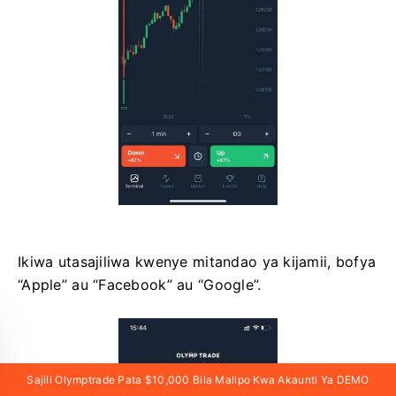
Ikiwa utasajiliwa kwenye mitandao ya kijamii, bofya
“Apple” au “Facebook” au “Google”.
Sajili Olymptrade Pata $10,000 Bila Malipo Kwa Akaunti Ya DEMO