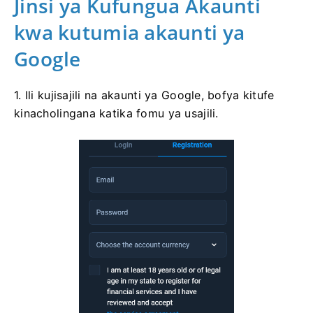
Jinsi ya Kufungua Akaunti
kwa kutumia akaunti ya
Google
1. Ili kujisajili na akaunti ya Google, bofya kitufe
kinacholingana katika fomu ya usajili.