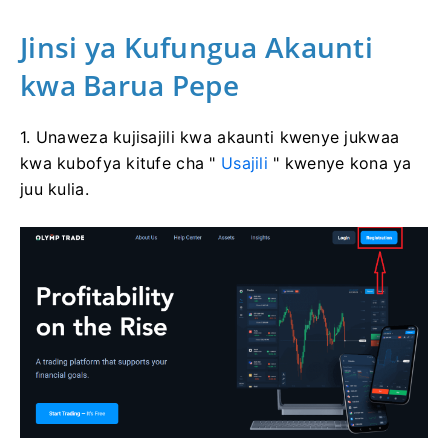
Jinsi ya Kufungua Akaunti
kwa Barua Pepe
1. Unaweza kujisajili kwa akaunti kwenye jukwaa
kwa kubofya kitufe cha "
Usajili
" kwenye kona ya
juu kulia.