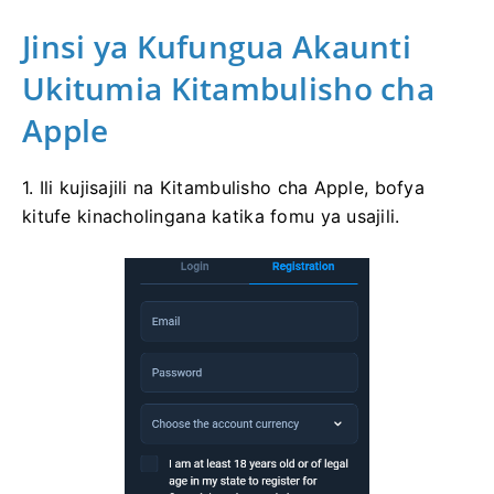
Jinsi ya Kufungua Akaunti
Ukitumia Kitambulisho cha
Apple
1. Ili kujisajili na Kitambulisho cha Apple, bofya
kitufe kinacholingana katika fomu ya usajili.