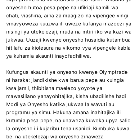
onyesho hutoa pesa pepe na ufikiaji kamili wa
chati, viashiria, aina za maagizo na vipengee vingi
vinavyoweza kuuzwa ili uweze kufanya mazoezi ya
msingi ya utekelezaji, muda na mtiririko wa kazi wa
jukwaa. Uuzaji kwenye onyesho husaidia kutambua
hitilafu za kiolesura na vikomo vya vipengele kabla
ya kuhamia akaunti inayofadhiliwa.
Kufungua akaunti ya onyesho kwenye Olymptrade
ni haraka: jiandikishe kwa barua pepe au kuingia
kwa jamii, thibitisha maelezo yoyote ya
mawasiliano yanayohitajika, kisha ubadilishe hadi
Modi ya Onyesho katika jukwaa la wavuti au
programu ya simu. Hakuna amana inahitajika ili
kutumia pesa pepe, na unaweza kuweka upya salio
la onyesho ili kujaribu tena usanidi. Kumbuka kuwa
bei na utekelezaji wa onyesho zinaweza