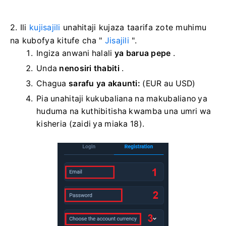
2. Ili
kujisajili
unahitaji kujaza taarifa zote muhimu
na kubofya kitufe cha "
Jisajili
".
Ingiza anwani halali
ya barua pepe
.
Unda
nenosiri thabiti
.
Chagua
sarafu ya akaunti:
(EUR au USD)
Pia unahitaji kukubaliana na makubaliano ya
huduma na kuthibitisha kwamba una umri wa
kisheria (zaidi ya miaka 18).