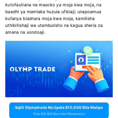
kutofautiana na masoko ya moja kwa moja, na
baadhi ya mamlaka huzuia ufikiaji; unapoamua
kufanya biashara moja kwa moja, kamilisha
uthibitishaji wa utambulisho na kagua sheria za
amana na uondoaji.
Sajili Olymptrade Na Upate $10,000 Bila Malipo
Pata $10,000 Bure Kwa Wanaoanza