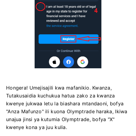
Hongera! Umejisajili kwa mafanikio. Kwanza,
Tutakusaidia kuchukua hatua zako za kwanza
kwenye jukwaa letu la biashara mtandaoni, bofya
"Anza Mafunzo" ili kuona Olymptrade haraka, Ikiwa
unajua jinsi ya kutumia Olymptrade, bofya "X"
kwenye kona ya juu kulia.