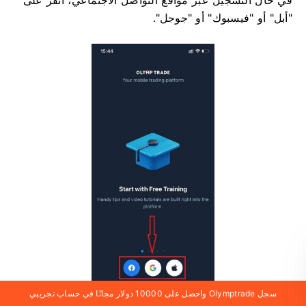
في حال التسجيل عبر مواقع التواصل الاجتماعي، انقر على
"أبل" أو "فيسبوك" أو "جوجل".
سجل Olymptrade واحصل على 10000 دولار مجانًا في حساب تجريبي