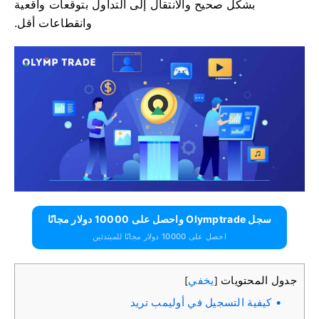
بشكل صحيح والانتقال إلى التداول بتوقعات واقعية
وانقطاعات أقل.
سجل Olymptrade واحصل على 10000 دولار مجانًا
احصل على 10000 دولار مجانًا للمبتدئين
جدول المحتويات
يخفي
]
[
كيفية التسجيل في أوليمب تريد