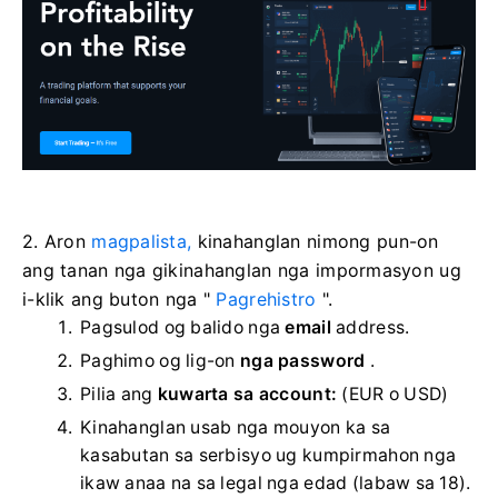
2. Aron
magpalista,
kinahanglan nimong pun-on
ang tanan nga gikinahanglan nga impormasyon ug
i-klik ang buton nga "
Pagrehistro
".
Pagsulod og balido nga
email
address.
Paghimo og lig-on
nga password
.
Pilia ang
kuwarta sa account:
(EUR o USD)
Kinahanglan usab nga mouyon ka sa
kasabutan sa serbisyo ug kumpirmahon nga
ikaw anaa na sa legal nga edad (labaw sa 18).