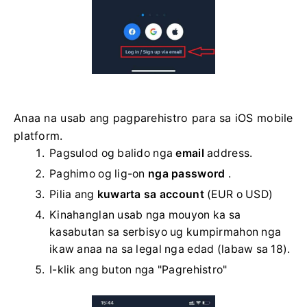
Anaa na usab ang pagparehistro para sa iOS mobile
platform.
Pagsulod og balido nga
email
address.
Paghimo og lig-on
nga password
.
Pilia ang
kuwarta sa account
(EUR o USD)
Kinahanglan usab nga mouyon ka sa
kasabutan sa serbisyo ug kumpirmahon nga
ikaw anaa na sa legal nga edad (labaw sa 18).
I-klik ang buton nga "Pagrehistro"