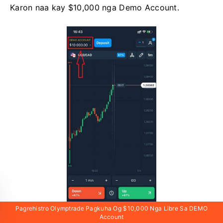
Karon naa kay $10,000 nga Demo Account.
Pagrehistro Olymptrade Pagkuha Og $10,000 Nga Libre Sa DEMO
Account