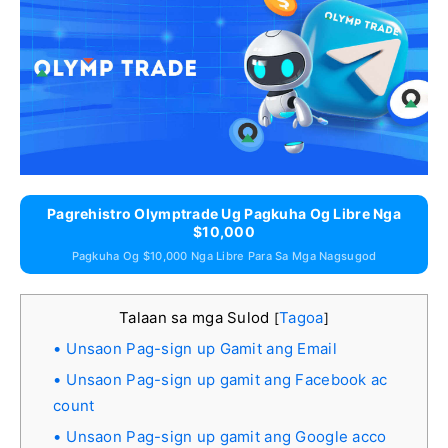
Pagrehistro Olymptrade Ug Pagkuha Og Libre Nga
$10,000
Pagkuha Og $10,000 Nga Libre Para Sa Mga Nagsugod
Talaan sa mga Sulod
Tagoa
[
]
Unsaon Pag-sign up Gamit ang Email
Unsaon Pag-sign up gamit ang Facebook ac
count
Unsaon Pag-sign up gamit ang Google acco