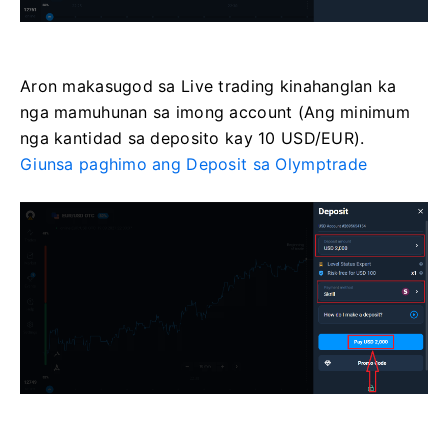
Aron makasugod sa Live trading kinahanglan ka
nga mamuhunan sa imong account (Ang minimum
nga kantidad sa deposito kay 10 USD/EUR).
Giunsa paghimo ang Deposit sa Olymptrade