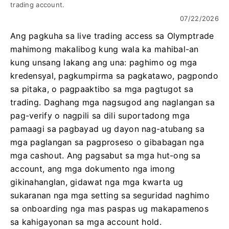
trading account.
07/22/2026
Ang pagkuha sa live trading access sa Olymptrade
mahimong makalibog kung wala ka mahibal-an
kung unsang lakang ang una: paghimo og mga
kredensyal, pagkumpirma sa pagkatawo, pagpondo
sa pitaka, o pagpaaktibo sa mga pagtugot sa
trading. Daghang mga nagsugod ang naglangan sa
pag-verify o nagpili sa dili suportadong mga
pamaagi sa pagbayad ug dayon nag-atubang sa
mga paglangan sa pagproseso o gibabagan nga
mga cashout. Ang pagsabut sa mga hut-ong sa
account, ang mga dokumento nga imong
gikinahanglan, gidawat nga mga kwarta ug
sukaranan nga mga setting sa seguridad naghimo
sa onboarding nga mas paspas ug makapamenos
sa kahigayonan sa mga account hold.