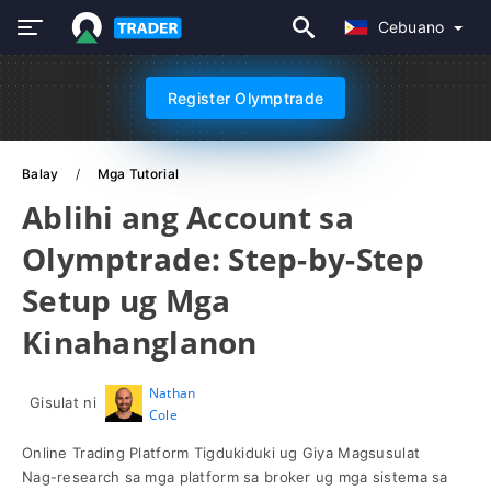
Cebuano
Register Olymptrade
Balay
Mga Tutorial
Ablihi ang Account sa
Olymptrade: Step-by-Step
Setup ug Mga
Kinahanglanon
Nathan
Gisulat ni
Cole
Online Trading Platform Tigdukiduki ug Giya Magsusulat
Nag-research sa mga platform sa broker ug mga sistema sa