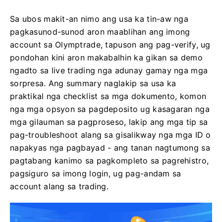
Sa ubos makit-an nimo ang usa ka tin-aw nga
pagkasunod-sunod aron maablihan ang imong
account sa Olymptrade, tapuson ang pag-verify, ug
pondohan kini aron makabalhin ka gikan sa demo
ngadto sa live trading nga adunay gamay nga mga
sorpresa. Ang summary naglakip sa usa ka
praktikal nga checklist sa mga dokumento, komon
nga mga opsyon sa pagdeposito ug kasagaran nga
mga gilauman sa pagproseso, lakip ang mga tip sa
pag-troubleshoot alang sa gisalikway nga mga ID o
napakyas nga pagbayad - ang tanan nagtumong sa
pagtabang kanimo sa pagkompleto sa pagrehistro,
pagsiguro sa imong login, ug pag-andam sa
account alang sa trading.