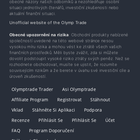
obecné názory našich odborníků a nezohledňuje osobní
situaci jednotlivých čtenářů, investiční zkušenosti nebo
aktuální finanční situaci.
Unofficial website of the Olymp Trade
Obecné upozornění na rizika
: Obchodní produkty nabízené
společností uvedené na této webové stránce nesou
vysokou míru rizika a mohou vést ke ztrátě všech vašich
finančních prostředků. Měli byste zvážit, zda si můžete
dovolit podstoupit vysoké riziko ztráty svých peněz. Než se
rozhodnete obchodovat, musíte se ujistit, že rozumíte
souvisejícím rizikům a že berete v úvahu své investiční cíle a
úroveň zkušeností.
Olymptrade Trader
Asi Olymptrade
Affiliate Program
Registrovat
Stáhnout
Vklad
Stáhněte Si Aplikaci
Podpora
Recenze
Přihlásit Se
Přihlásit Se
Účet
FAQ
Program Doporučení