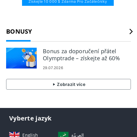
Získejte 10 000 $ Zdarma Pro Začátečníky
BONUSY
Bonus za doporučení přátel
Olymptrade – získejte až 60%
provizi za doporučení
29.07.2026
Zobrazit více
Vyberte jazyk
English
العربيّة