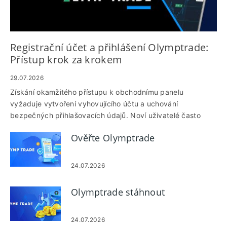
Registrační účet a přihlášení Olymptrade:
Přístup krok za krokem
29.07.2026
Získání okamžitého přístupu k obchodnímu panelu
vyžaduje vytvoření vyhovujícího účtu a uchování
bezpečných přihlašovacích údajů. Noví uživatelé často
uvíznou na neshodných osobních údajích, neověřeném e-
Ověřte Olymptrade
mailu nebo telefonu a slabých heslech nebo přihlášeních do
veřejné sítě – problémy, které mohou zpozdit ověření,
omezit výběry nebo uzamknout relace. Připravte si své
24.07.2026
kontaktní údaje a standardní doklady totožnosti předem a
rozhodněte se, zda začnete s demo nebo živým účtem,
Olymptrade stáhnout
abyste se vyhnuli běžným prodlevám při registraci. Tento
návod poskytuje jasné, sekvenční kroky k registraci a
přihlášení, plus praktické kontroly pro kontrolu identity a
24.07.2026