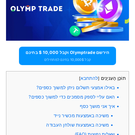
הירשם Olymptrade וקבל 10,000 $ בחינם
קבל 10,000$ בחינם למתחילים
תוֹכֶן הָעִניָנִים
להתחבא
]
[
באילו אמצעי תשלום ניתן למשוך כספים?
האם עליי לספק מסמכים כדי למשוך כספים?
איך אני מושך כסף
משיכה באמצעות מכשיר נייד
משיכה באמצעות שולחן העבודה
שאלות נפוצות (FAQ)