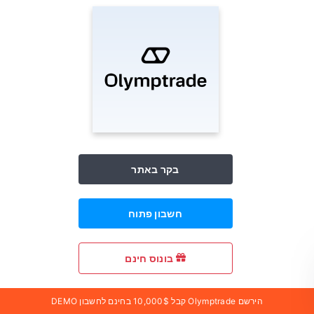
בקר באתר
חשבון פתוח
בונוס חינם
הירשם Olymptrade קבל 10,000$ בחינם לחשבון DEMO