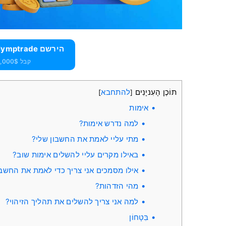
הירשם Olymptrade וקבל 10,000 $ בחינם
קבל 10,000$ בחינם למתחילים
תוֹכֶן הָעִניָנִים
להתחבא
]
[
אימות
למה נדרש אימות?
מתי עליי לאמת את החשבון שלי?
באילו מקרים עליי להשלים אימות שוב?
אילו מסמכים אני צריך כדי לאמת את החשבו
מהי הזדהות?
למה אני צריך להשלים את תהליך הזיהוי?
בִּטָחוֹן