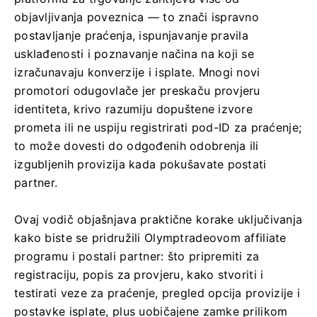
objavljivanja poveznica — to znači ispravno
postavljanje praćenja, ispunjavanje pravila
usklađenosti i poznavanje načina na koji se
izračunavaju konverzije i isplate. Mnogi novi
promotori odugovlače jer preskaču provjeru
identiteta, krivo razumiju dopuštene izvore
prometa ili ne uspiju registrirati pod-ID za praćenje;
to može dovesti do odgođenih odobrenja ili
izgubljenih provizija kada pokušavate postati
partner.
Ovaj vodič objašnjava praktične korake uključivanja
kako biste se pridružili Olymptradeovom affiliate
programu i postali partner: što pripremiti za
registraciju, popis za provjeru, kako stvoriti i
testirati veze za praćenje, pregled opcija provizije i
postavke isplate, plus uobičajene zamke prilikom