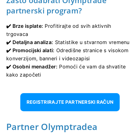
Zašto odabrati Olymptrade
partnerski program?
✔️ Brze isplate:
Profitirajte od svih aktivnih
trgovaca
✔️ Detaljna analiza:
Statistike u stvarnom vremenu
✔️ Promocijski alati:
Odredišne ​​stranice s visokom
konverzijom, banneri i videozapisi
✔️ Osobni menadžer:
Pomoći će vam da shvatite
kako započeti
REGISTRIRAJTE PARTNERSKI RAČUN
Partner Olymptradea