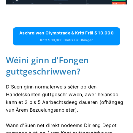
Aschreiwen Olymptrade & Kritt Fräi $ 10,000
Kritt $ 10,000 Gratis Fir Ufänger
Wéini ginn d'Fongen
guttgeschriwwen?
D'Suen ginn normalerweis séier op den
Handelskonten guttgeschriwwen, awer heiansdo
kann et 2 bis 5 Aarbechtsdeeg daueren (ofhängeg
vun Ärem Bezuelungsanbieter).
Wann d'Suen net direkt nodeems Dir eng Depot