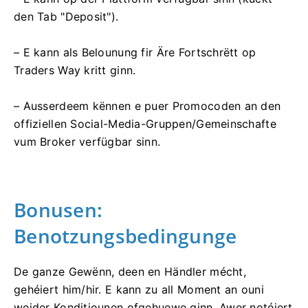
den Tab "Deposit").
– E kann als Belounung fir Äre Fortschrëtt op
Traders Way kritt ginn.
– Ausserdeem kënnen e puer Promocoden an den
offiziellen Social-Media-Gruppen/Gemeinschafte
vum Broker verfügbar sinn.
Bonusen:
Benotzungsbedingunge
De ganze Gewënn, deen en Händler mécht,
gehéiert him/hir. E kann zu all Moment an ouni
weider Konditiounen ofgehuewe ginn. Awer notéiert