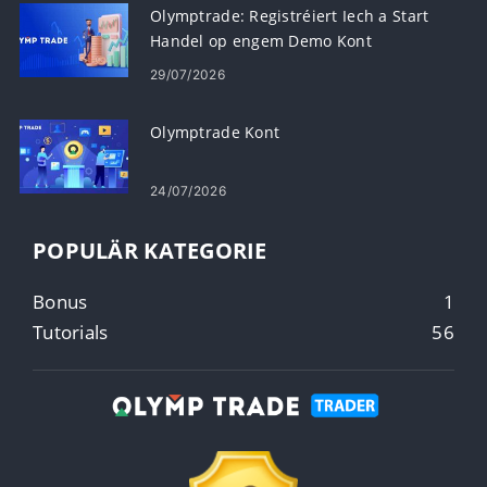
Olymptrade: Registréiert Iech a Start
Handel op engem Demo Kont
29/07/2026
Olymptrade Kont
24/07/2026
POPULÄR KATEGORIE
Bonus
1
Tutorials
56