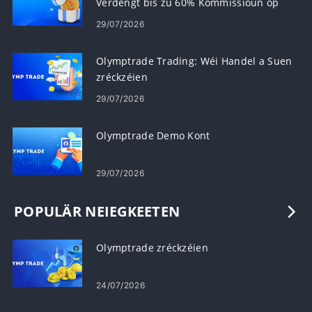
Verdéngt bis zu 60% Kommissioun op
Referrals
29/07/2026
Olymptrade Trading: Wéi Handel a Suen
zréckzéien
29/07/2026
Olymptrade Demo Kont
29/07/2026
POPULÄR NEIEGKEETEN
Olymptrade zréckzéien
24/07/2026