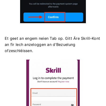
Et geet an engem neien Tab op. Gitt Äre Skrill-Kont
an fir Iech anzeloggen an d'Bezuelung
ofzeschléissen.