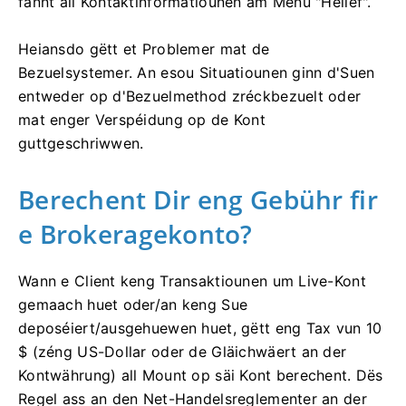
fannt all Kontaktinformatiounen am Menü "Hëllef".
Heiansdo gëtt et Problemer mat de
Bezuelsystemer. An esou Situatiounen ginn d'Suen
entweder op d'Bezuelmethod zréckbezuelt oder
mat enger Verspéidung op de Kont
guttgeschriwwen.
Berechent Dir eng Gebühr fir
e Brokeragekonto?
Wann e Client keng Transaktiounen um Live-Kont
gemaach huet oder/an keng Sue
deposéiert/ausgehuewen huet, gëtt eng Tax vun 10
$ (zéng US-Dollar oder de Gläichwäert an der
Kontwährung) all Mount op säi Kont berechent. Dës
Regel ass an den Net-Handelsreglementer an der