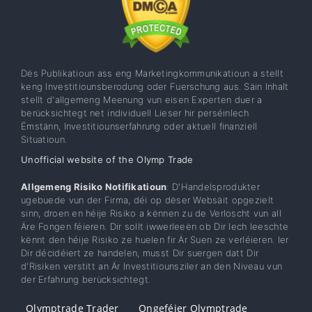
Dës Publikatioun ass eng Marketingkommunikatioun a stellt
keng Investitiounsberodung oder Fuerschung aus. Säin Inhalt
stellt d'allgemeng Meenung vun eisen Experten duer a
berücksichtegt net individuell Lieser hir perséinlech
Ëmstänn, Investitiounserfahrung oder aktuell finanziell
Situatioun.
Unofficial website of the Olymp Trade
Allgemeng Risiko Notifikatioun
: D'Handelsprodukter
ugebuede vun der Firma, déi op dëser Websäit opgezielt
sinn, droen en héije Risiko a kënnen zu de Verloscht vun all
Äre Fongen féieren. Dir sollt iwwerleeën ob Dir Iech leeschte
kënnt den héije Risiko ze huelen fir Är Suen ze verléieren. Ier
Dir décidéiert ze handelen, musst Dir suergen datt Dir
d'Risiken verstitt an Är Investitiounsziler an den Niveau vun
der Erfahrung berücksichtegt.
Olymptrade Trader
Ongeféier Olymptrade