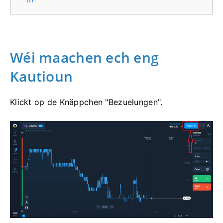
Wéi maachen ech eng
Kautioun
Klickt op de Knäppchen "Bezuelungen".