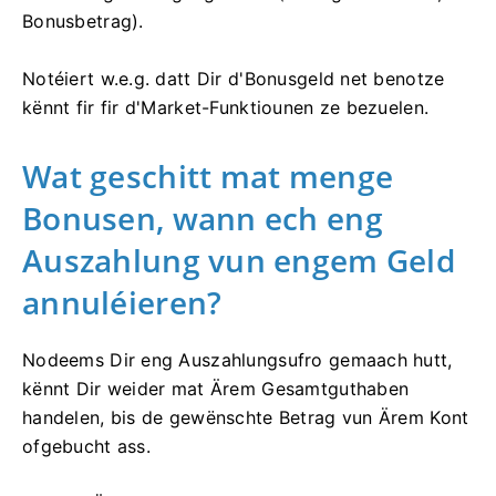
Bonusbetrag).
Notéiert w.e.g. datt Dir d'Bonusgeld net benotze
kënnt fir fir d'Market-Funktiounen ze bezuelen.
Wat geschitt mat menge
Bonusen, wann ech eng
Auszahlung vun engem Geld
annuléieren?
Nodeems Dir eng Auszahlungsufro gemaach hutt,
kënnt Dir weider mat Ärem Gesamtguthaben
handelen, bis de gewënschte Betrag vun Ärem Kont
ofgebucht ass.