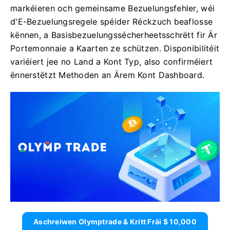
markéieren och gemeinsame Bezuelungsfehler, wéi
d'E-Bezuelungsregele spéider Réckzuch beaflosse
kënnen, a Basisbezuelungssécherheetsschrëtt fir Är
Portemonnaie a Kaarten ze schützen. Disponibilitéit
variéiert jee no Land a Kont Typ, also confirméiert
ënnerstëtzt Methoden an Ärem Kont Dashboard.
Aschreiwen Olymptrade & Kritt Fräi $ 10,000