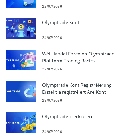
22/07/2026
Olymptrade Kont
24/07/2026
Wéi Handel Forex op Olymptrade:
Plattform Trading Basics
22/07/2026
Olymptrade Kont Registréierung:
Erstellt a registréiert Äre Kont
29/07/2026
Olymptrade zréckzéien
24/07/2026