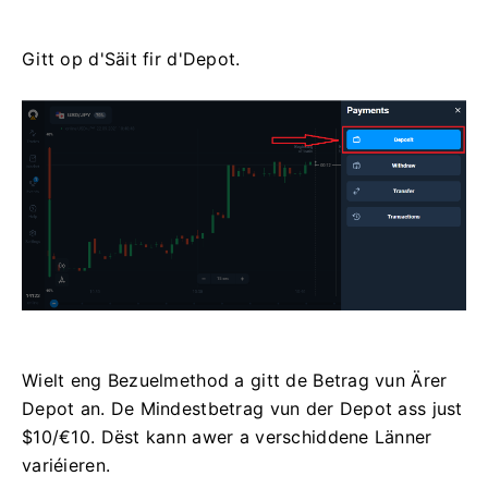
Gitt op d'Säit fir d'Depot.
Wielt eng Bezuelmethod a gitt de Betrag vun Ärer
Depot an. De Mindestbetrag vun der Depot ass just
$10/€10. Dëst kann awer a verschiddene Länner
variéieren.