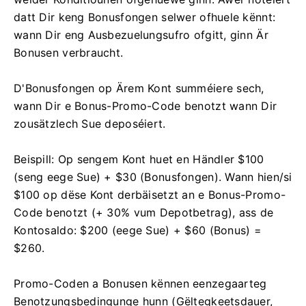
datt Dir keng Bonusfongen selwer ofhuele kënnt:
wann Dir eng Ausbezuelungsufro ofgitt, ginn Är
Bonusen verbraucht.
D'Bonusfongen op Ärem Kont summéiere sech,
wann Dir e Bonus-Promo-Code benotzt wann Dir
zousätzlech Sue deposéiert.
Beispill: Op sengem Kont huet en Händler $100
(seng eege Sue) + $30 (Bonusfongen). Wann hien/si
$100 op dëse Kont derbäisetzt an e Bonus-Promo-
Code benotzt (+ 30% vum Depotbetrag), ass de
Kontosaldo: $200 (eege Sue) + $60 (Bonus) =
$260.
Promo-Coden a Bonusen kënnen eenzegaarteg
Benotzungsbedingunge hunn (Gëltegkeetsdauer,