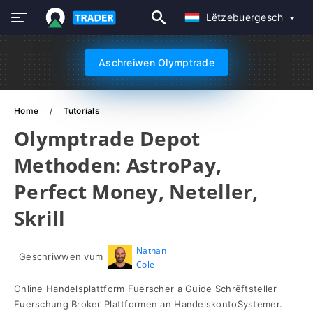
Lëtzebuergesch
Aschreiwen Olymptrade
Home
Tutorials
Olymptrade Depot
Methoden: AstroPay,
Perfect Money, Neteller,
Skrill
Nathan
Geschriwwen vum
Cole
Online Handelsplattform Fuerscher a Guide Schrëftsteller
Fuerschung Broker Plattformen an HandelskontoSystemer.