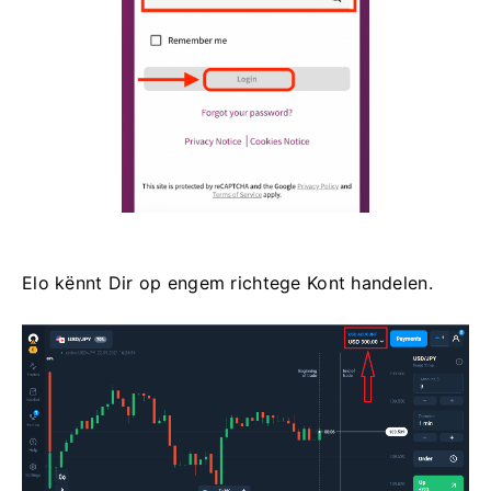
Elo kënnt Dir op engem richtege Kont handelen.