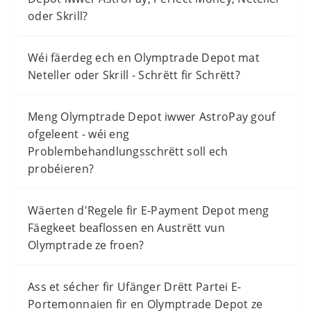
oder Skrill?
Wéi fäerdeg ech en Olymptrade Depot mat
Neteller oder Skrill - Schrëtt fir Schrëtt?
Meng Olymptrade Depot iwwer AstroPay gouf
ofgeleent - wéi eng
Problembehandlungsschrëtt soll ech
probéieren?
Wäerten d'Regele fir E-Payment Depot meng
Fäegkeet beaflossen en Austrëtt vun
Olymptrade ze froen?
Ass et sécher fir Ufänger Drëtt Partei E-
Portemonnaien fir en Olymptrade Depot ze