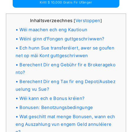
Kritt $ 10,000 Gratis Fir Ufänger
Inhaltsverzeechnes
Verstoppen
[
]
Wéi maachen ech eng Kautioun
Wéini ginn d'Fongen guttgeschriwwen?
Ech hunn Sue transferéiert, awer se goufen
net op mäi Kont guttgeschriwwen
Berechent Dir eng Gebühr fir e Brokerageko
nto?
Berechent Dir eng Tax fir eng Depot/Ausbez
uelung vu Sue?
Wéi kann ech e Bonus kréien?
Bonusen: Benotzungsbedingunge
Wat geschitt mat menge Bonusen, wann ech
eng Auszahlung vun engem Geld annuléiere
n?