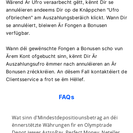
Wärend Är Ufro veraarbecht gëtt, kënnt Dir se
annuléieren andeems Dir op de Knäppchen "Ufro
ofbriechen" am Auszahlungsberäich klickt. Wann Dir
se annuléiert, bleiwen Är Fongen a Bonusen
verfügbar.
Wann déi gewënschte Fongen a Bonusen scho vun
Ärem Kont ofgebucht sinn, kënnt Dir Är
Auszahlungsufro ëmmer nach annuléieren an Är
Bonusen zréckkréien. An dësem Fall kontaktéiert de
Clientsservice a frot se ëm Hëllef.
FAQs
Wat sinn d'Mindestdepositiounsbetrag an déi
ënnerstëtzte Währungen fir en Olymptrade
Depot iwwer AstroPay, Perfect Money, Neteller