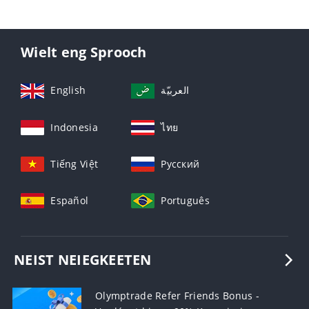
Wielt eng Sprooch
English
العربيّة
Indonesia
ไทย
Tiếng Việt
Русский
Español
Português
NEIST NEIEGKEETEN
Olymptrade Refer Friends Bonus -