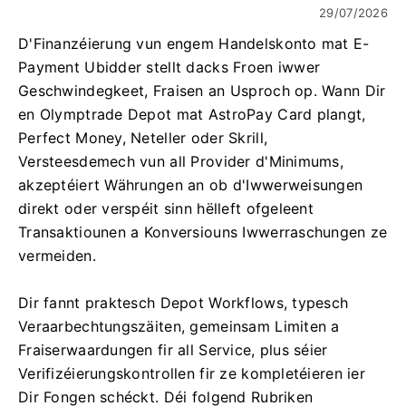
29/07/2026
D'Finanzéierung vun engem Handelskonto mat E-
Payment Ubidder stellt dacks Froen iwwer
Geschwindegkeet, Fraisen an Usproch op. Wann Dir
en Olymptrade Depot mat AstroPay Card plangt,
Perfect Money, Neteller oder Skrill,
Versteesdemech vun all Provider d'Minimums,
akzeptéiert Währungen an ob d'Iwwerweisungen
direkt oder verspéit sinn hëlleft ofgeleent
Transaktiounen a Konversiouns Iwwerraschungen ze
vermeiden.
Dir fannt praktesch Depot Workflows, typesch
Veraarbechtungszäiten, gemeinsam Limiten a
Fraiserwaardungen fir all Service, plus séier
Verifizéierungskontrollen fir ze kompletéieren ier
Dir Fongen schéckt. Déi folgend Rubriken