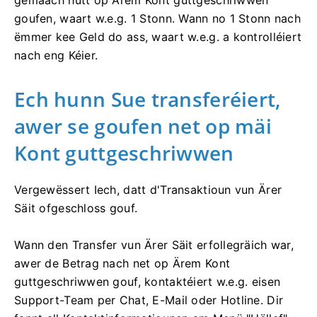
gemaach hutt op Ärem Kont guttgeschriwwen
goufen, waart w.e.g. 1 Stonn. Wann no 1 Stonn nach
ëmmer kee Geld do ass, waart w.e.g. a kontrolléiert
nach eng Kéier.
Ech hunn Sue transferéiert,
awer se goufen net op mäi
Kont guttgeschriwwen
Vergewëssert Iech, datt d'Transaktioun vun Ärer
Säit ofgeschloss gouf.
Wann den Transfer vun Ärer Säit erfollegräich war,
awer de Betrag nach net op Ärem Kont
guttgeschriwwen gouf, kontaktéiert w.e.g. eisen
Support-Team per Chat, E-Mail oder Hotline. Dir