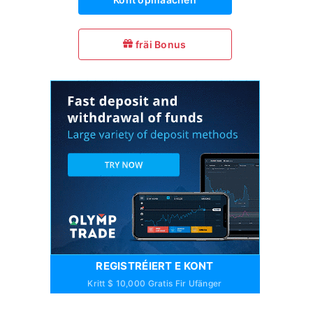
fräi Bonus
REGISTRÉIERT E KONT
Kritt $ 10,000 Gratis Fir Ufänger