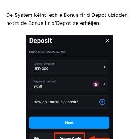
De System kéint Iech e Bonus fir d'Depot ubidden,
notzt de Bonus fir d'Depot ze erhéijen.