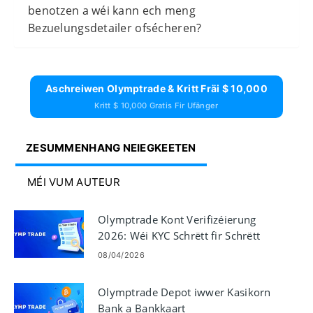
benotzen a wéi kann ech meng
Bezuelungsdetailer ofsécheren?
Aschreiwen Olymptrade & Kritt Fräi $ 10,000
Kritt $ 10,000 Gratis Fir Ufänger
ZESUMMENHANG NEIEGKEETEN
MÉI VUM AUTEUR
Olymptrade Kont Verifizéierung
2026: Wéi KYC Schrëtt fir Schrëtt
ausfëllen
08/04/2026
Olymptrade Depot iwwer Kasikorn
Bank a Bankkaart