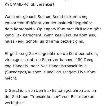
KYC/AML-Politik verankert.
Wann net genuch Sue um Benotzerkont sinn,
entsprécht d'Héicht vun der Inaktivitéitsgebühr
dem Kontosaldo. Op engem Kont mat Nullsaldo gëtt
keng Tax berechent. Wann kee Geld um Kont ass,
muss keng Schold un d'Firma bezuelt ginn.
Et gëtt keng Servicegebühr op de Kont berechent,
virausgesat datt de Benotzer bannent 180 Deeg
eng Handels- oder Net-Handelstransaktioun
(Suendepot/Ausbezuelung) op sengem Live-Kont
mécht.
D'Geschicht vun den Inaktivitéitsgebühren ass an
der Sektioun "Transaktiounen" vum Benotzerkont
verfügbar.