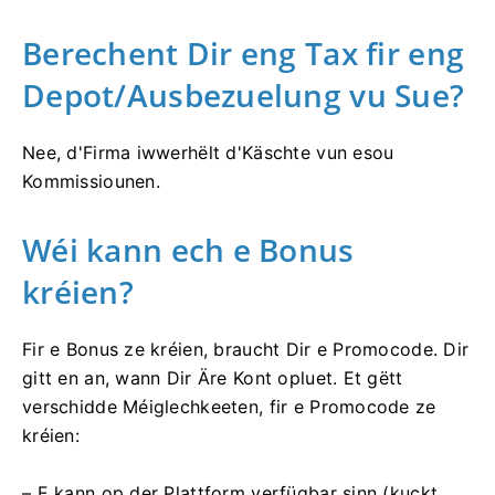
Berechent Dir eng Tax fir eng
Depot/Ausbezuelung vu Sue?
Nee, d'Firma iwwerhëlt d'Käschte vun esou
Kommissiounen.
Wéi kann ech e Bonus
kréien?
Fir e Bonus ze kréien, braucht Dir e Promocode. Dir
gitt en an, wann Dir Äre Kont opluet. Et gëtt
verschidde Méiglechkeeten, fir e Promocode ze
kréien:
– E kann op der Plattform verfügbar sinn (kuckt