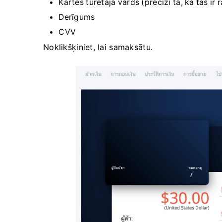
Kartes turētāja vārds (precīzi tā, kā tas ir
Derīgums
CVV
Noklikšķiniet, lai samaksātu.