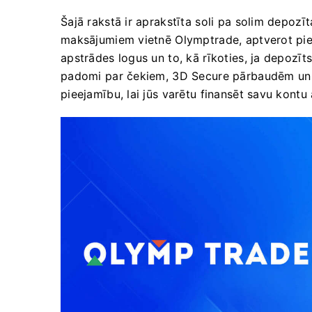
Šajā rakstā ir aprakstīta soli pa solim depoz
maksājumiem vietnē Olymptrade, aptverot pieņ
apstrādes logus un to, kā rīkoties, ja depozīts 
padomi par čekiem, 3D Secure pārbaudēm un 
pieejamību, lai jūs varētu finansēt savu kont