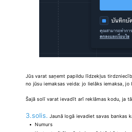
Jūs varat saņemt papildu līdzekļus tirdzniec
no jūsu iemaksas veida: jo lielāks iemaksa, jo 
Šajā solī varat ievadīt arī reklāmas kodu, ja tā
3.solis.
Jaunā logā ievadiet savas bankas k
Numurs