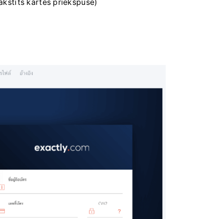
 rakstīts kartes priekšpusē)