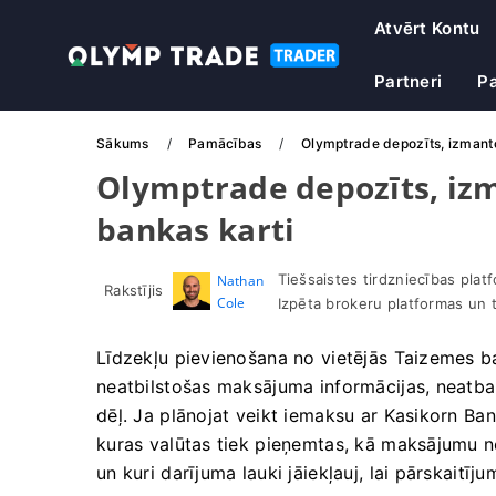
Atvērt Kontu
Partneri
P
Sākums
Pamācības
Olymptrade depozīts, izmanto
Olymptrade depozīts, iz
bankas karti
Tiešsaistes tirdzniecības plat
Nathan
Rakstījis
Cole
Izpēta brokeru platformas un 
Līdzekļu pievienošana no vietējās Taizemes b
neatbilstošas ​​maksājuma informācijas, neatb
dēļ. Ja plānojat veikt iemaksu ar Kasikorn Bank
kuras valūtas tiek pieņemtas, kā maksājumu n
un kuri darījuma lauki jāiekļauj, lai pārskaitī