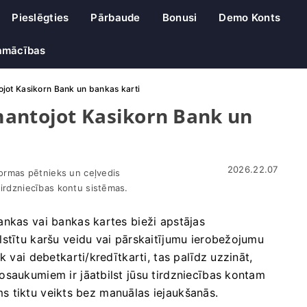
Pieslēgties
Pārbaude
Bonusi
Demo Konts
amācības
jot Kasikorn Bank un bankas karti
mantojot Kasikorn Bank un
2026.22.07
formas pētnieks un ceļvedis
tirdzniecības kontu sistēmas.
ankas vai bankas kartes bieži apstājas
alstītu karšu veidu vai pārskaitījumu ierobežojumu
 vai debetkarti/kredītkarti, tas palīdz uzzināt,
osaukumiem ir jāatbilst jūsu tirdzniecības kontam
jums tiktu veikts bez manuālas iejaukšanās.