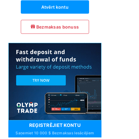
Atvērt kontu
Bezmaksas bonuss
REĢISTRĒJIET KONTU
Saņemiet 10 000 $ Bezmaksas Iesācējiem