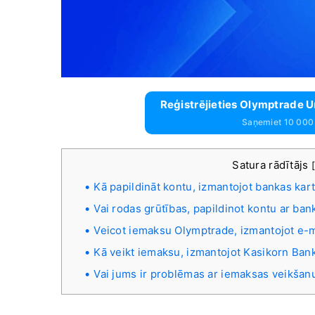
Reģistrējieties Olymptrade
Saņemiet 10 000
Satura rādītājs
Kā papildināt kontu, izmantojot bankas kar
Vai rodas grūtības, papildinot kontu ar ban
Veicot iemaksu Olymptrade, izmantojot e-
Kā veikt iemaksu, izmantojot Kasikorn Ban
Vai jums ir problēmas ar iemaksas veikša