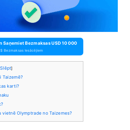
 Un Saņemiet Bezmaksas USD 10 000
 $ Bezmaksas Iesācējiem
Slēpt
[
]
ti Taizemē?
kas karti?
maku
k?
nu vietnē Olymptrade no Taizemes?