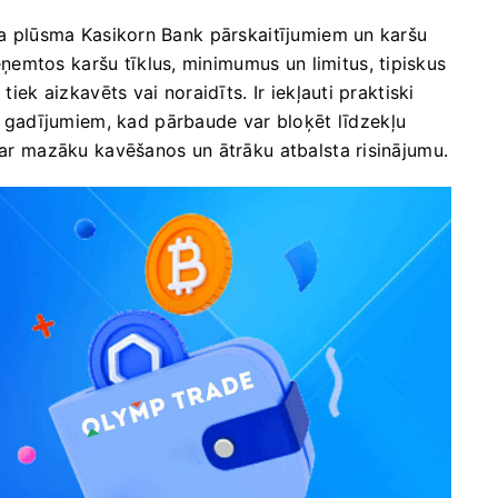
īta plūsma Kasikorn Bank pārskaitījumiem un karšu
emtos karšu tīklus, minimumus un limitus, tipiskus
tiek aizkavēts vai noraidīts. Ir iekļauti praktiski
gadījumiem, kad pārbaude var bloķēt līdzekļu
u ar mazāku kavēšanos un ātrāku atbalsta risinājumu.