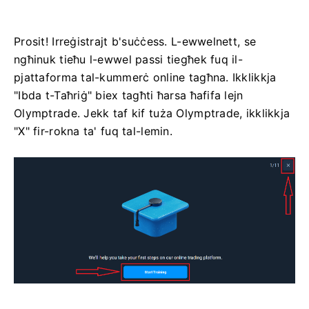
Prosit! Irreġistrajt b'suċċess. L-ewwelnett, se
ngħinuk tieħu l-ewwel passi tiegħek fuq il-
pjattaforma tal-kummerċ online tagħna. Ikklikkja
"Ibda t-Taħriġ" biex tagħti ħarsa ħafifa lejn
Olymptrade. Jekk taf kif tuża Olymptrade, ikklikkja
"X" fir-rokna ta' fuq tal-lemin.