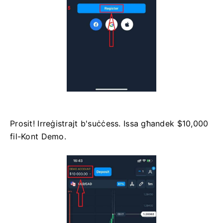
Prosit! Irreġistrajt b'suċċess. Issa għandek $10,000
fil-Kont Demo.