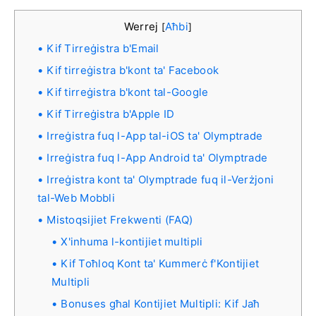
Werrej
Aħbi
[
]
Kif Tirreġistra b'Email
Kif tirreġistra b'kont ta' Facebook
Kif tirreġistra b'kont tal-Google
Kif Tirreġistra b'Apple ID
Irreġistra fuq l-App tal-iOS ta' Olymptrade
Irreġistra fuq l-App Android ta' Olymptrade
Irreġistra kont ta' Olymptrade fuq il-Verżjoni
tal-Web Mobbli
Mistoqsijiet Frekwenti (FAQ)
X'inhuma l-kontijiet multipli
Kif Toħloq Kont ta' Kummerċ f'Kontijiet
Multipli
Bonuses għal Kontijiet Multipli: Kif Jaħ