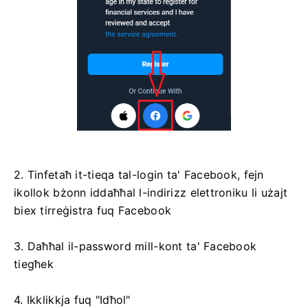
2. Tinfetaħ it-tieqa tal-login ta' Facebook, fejn
ikollok bżonn iddaħħal l-indirizz elettroniku li użajt
biex tirreġistra fuq Facebook
3. Daħħal il-password mill-kont ta' Facebook
tiegħek
4. Ikklikkja fuq "Idħol"