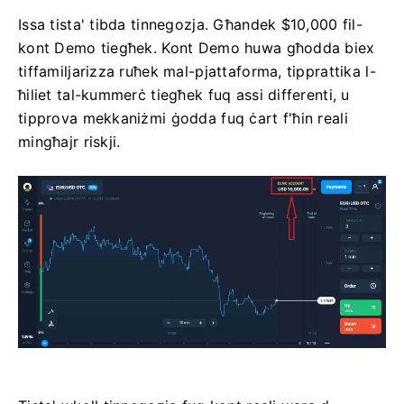
Issa tista' tibda tinnegozja. Għandek $10,000 fil-
kont Demo tiegħek. Kont Demo huwa għodda biex
tiffamiljarizza ruħek mal-pjattaforma, tipprattika l-
ħiliet tal-kummerċ tiegħek fuq assi differenti, u
tipprova mekkaniżmi ġodda fuq ċart f'ħin reali
mingħajr riskji.