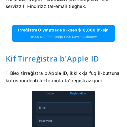
servizz lill-indirizz tal-email tiegħek.
Irreġistra Olymptrade & Ikseb $10,000 B'xejn
Ikseb $10,000 B'xejn Għal Dawk Li Jibdew
Kif Tirreġistra b'Apple ID
1. Biex tirreġistra b'Apple ID, ikklikkja fuq il-buttuna
korrispondenti fil-formola ta' reġistrazzjoni.