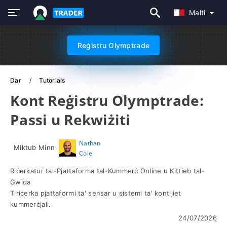
Malti
Reġistru Olymptrade
Dar
Tutorials
Kont Reġistru Olymptrade:
Passi u Rekwiżiti
Nathan
Miktub Minn
Cole
Riċerkatur tal-Pjattaforma tal-Kummerċ Online u Kittieb tal-
Gwida
Tiriċerka pjattaformi ta' sensar u sistemi ta' kontijiet
kummerċjali.
24/07/2026