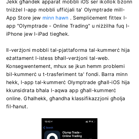
Jekk għandek apparat mobbli iOS ser ikollok bżonn
tniżżel l-app mobbli uffiċjali ta' Olymptrade mill-
App Store jew
minn hawn
. Sempliċement fittex l-
app "Olymptrade - Online Trading" u niżżilha fuq l-
iPhone jew l-iPad tiegħek.
Il-verżjoni mobbli tal-pjattaforma tal-kummerċ hija
eżattament l-istess bħall-verżjoni tal-web.
Konsegwentement, mhux se jkun hemm problemi
bil-kummerċ u t-trasferiment ta' fondi. Barra minn
hekk, l-app tal-kummerċ Olymptrade għall-iOS hija
kkunsidrata bħala l-aqwa app għall-kummerċ
online. Għalhekk, għandha klassifikazzjoni għolja
fil-ħanut.