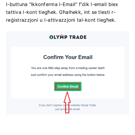
l-buttuna "Ikkonferma l-Email" f'dik l-email biex
tattiva l-kont tiegħek. Għalhekk, int se tlesti r-
reġistrazzjoni u l-attivazzjoni tal-kont tiegħek.