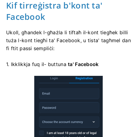
Kif tirreġistra b'kont ta'
Facebook
Ukoll, għandek l-għażla li tiftaħ il-kont tiegħek billi
tuża l-kont tiegħi ta' Facebook, u tista' tagħmel dan
fi ftit passi sempliċi:
1. Ikklikkja fuq il-
buttuna
ta' Facebook