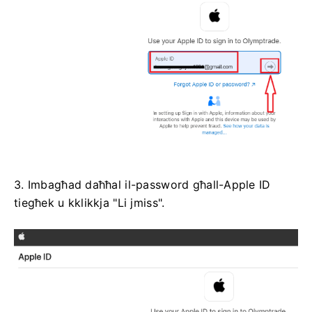
3. Imbagħad daħħal il-password għall-Apple ID
tiegħek u kklikkja "Li jmiss".