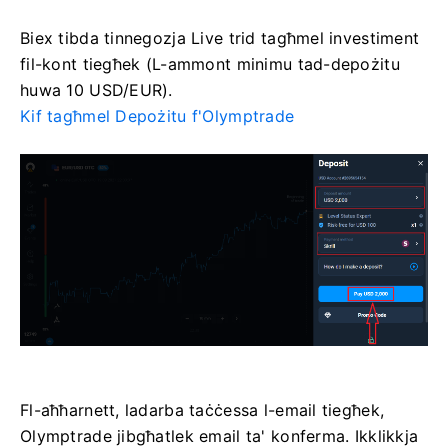
Biex tibda tinnegozja Live trid tagħmel investiment
fil-kont tiegħek (L-ammont minimu tad-depożitu
huwa 10 USD/EUR).
Kif tagħmel Depożitu f'Olymptrade
Fl-aħħarnett, ladarba taċċessa l-email tiegħek,
Olymptrade jibgħatlek email ta' konferma. Ikklikkja