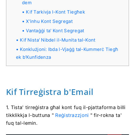
dem
Kif Tarkivja l-Kont Tiegħek
X'inhu Kont Segregat
Vantaġġi ta' Kont Segregat
Kif Nista' Nibdel il-Munita tal-Kont
Konklużjoni: Ibda l-Vjaġġ tal-Kummerċ Tiegħ
ek b'Kunfidenza
Kif Tirreġistra b'Email
1. Tista' tirreġistra għal kont fuq il-pjattaforma billi
tikklikkja l-buttuna "
Reġistrazzjoni
" fir-rokna ta'
fuq tal-lemin.