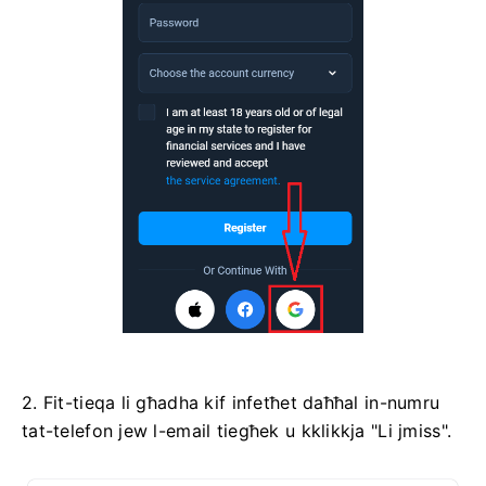
2. Fit-tieqa li għadha kif infetħet daħħal in-numru
tat-telefon jew l-email tiegħek u kklikkja "Li jmiss".