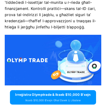
'tiddeċiedi l-issettjar tal-munita u r-rieda għall-
finanzjament. Kontrolli prattiċi—skans tal-ID ċari,
prova tal-indirizzi li jaqblu, u għażliet siguri ta’
kredenzjali—tħaffef l-approvazzjoni u tnaqqas il-
ħtieġa li jerġgħu jinfetħu l-biljetti b’appoġġ.
Irreġistra Olymptrade & Ikseb $10,000 B'xejn
Ikseb $10,000 B'xejn Għal Dawk Li Jibdew