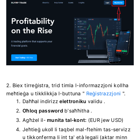
2. Biex tirreġistra, trid timla l-informazzjoni kollha
meħtieġa u tikklikkja l-buttuna "
Reġistrazzjoni
".
Daħħal indirizz
elettroniku
validu .
Oħloq password
b'saħħitha
.
Agħżel il-
munita tal-kont:
(EUR jew USD)
Jeħtieġ ukoll li taqbel mal-ftehim tas-servizz
u tikkonferma li int ta' età legali (aktar minn