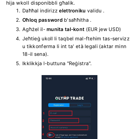
hija wkoll disponibbli għalik.
Daħħal indirizz
elettroniku
validu .
Oħloq password
b'saħħitha
.
Agħżel il-
munita tal-kont
(EUR jew USD)
Jeħtieġ ukoll li taqbel mal-ftehim tas-servizz
u tikkonferma li int ta' età legali (aktar minn
18-il sena).
Ikklikkja l-buttuna "Reġistra".