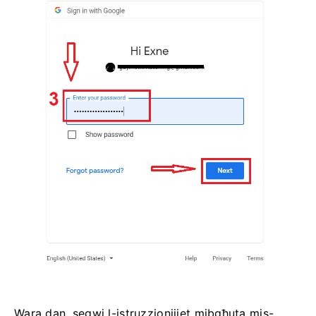
Wara dan, segwi l-istruzzjonijiet mibgħuta mis-