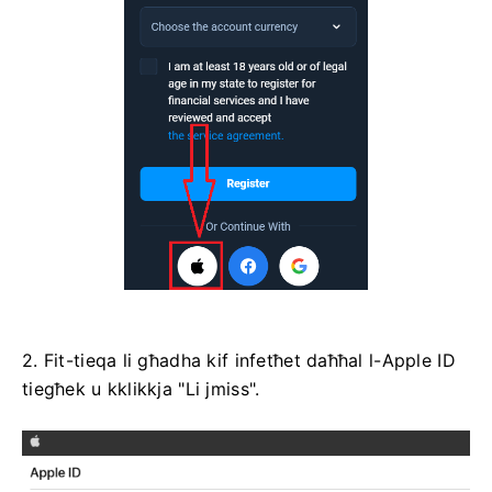
2. Fit-tieqa li għadha kif infetħet daħħal l-Apple ID
tiegħek u kklikkja "Li jmiss".