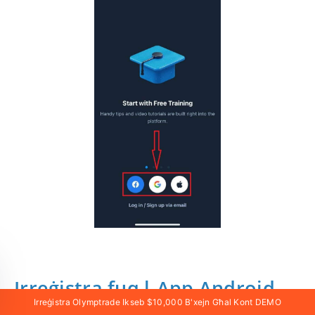
Irreġistra fuq l-App Android
Irreġistra Olymptrade Ikseb $10,000 B'xejn Għal Kont DEMO
ta' Olymptrade