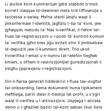
Li jkollok kont kummerċjali ġdid stabbilit b'mod
korrett inaqqas id-dewmien meta trid tiffinanzja u
taċċessa s-swieq. Ħafna utenti jieqfu waqt li
jikkonfermaw l-identità, jagħżlu t-tip ta' kont, jew
jgħaqqdu metodu ta' ħlas ivverifikat; il-fehim tal-
fluss tar-reġistrazzjoni u l-punti ta’ kontroll komuni
ta’ verifika jgħin biex jiġu evitati stivi li jimblukkaw
id-depożiti jew il-kummerċ dirett. Trid ukoll
tivverifika l-email u n-numru tat-telefon tiegħek
kmieni, u tifhem ir-restrizzjonijiet ġurisdizzjonali li
jistgħu jipprevjenu r-reġistrazzjoni.
Din il-ħarsa ġenerali tiddeskrivi l-fluss tax-xogħol
tal-onboarding, liema dokumenti huma tipikament
meħtieġa, pariri dwar it-tlestija tal-profil, u x'jiġri
waqt il-verifika u l-attivazzjoni. Jispjega l-aċċess
demo u l-għażliet bażiċi tal-kont sabiex tkun tista