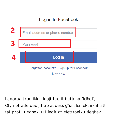
Ladarba tkun ikklikkjajt fuq il-buttuna "Idħol",
Olymptrade qed jitlob aċċess għal: Ismek, ir-ritratt
tal-profil tiegħek, u l-indirizz elettroniku tiegħek.