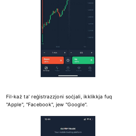
Fil-każ ta' reġistrazzjoni soċjali, ikklikkja fuq
"Apple", "Facebook", jew "Google".