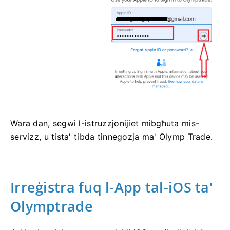
Wara dan, segwi l-istruzzjonijiet mibgħuta mis-
servizz, u tista' tibda tinnegozja ma' Olymp Trade.
Irreġistra fuq l-App tal-iOS ta'
Olymptrade