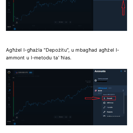
Agħżel l-għażla "Depożitu", u mbagħad agħżel l-
ammont u l-metodu ta' ħlas.