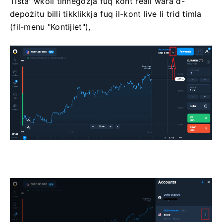
Tista' wkoll tinnegozja fuq kont reali wara d-
depożitu billi tikklikkja fuq il-kont live li trid timla
(fil-menu "Kontijiet"),