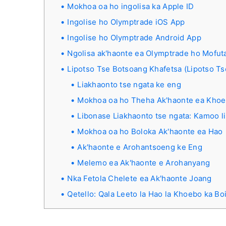
Mokhoa oa ho ingolisa ka Apple ID
Ingolise ho Olymptrade iOS App
Ingolise ho Olymptrade Android App
Ngolisa ak'haonte ea Olymptrade ho Mofut
Lipotso Tse Botsoang Khafetsa (Lipotso T
Liakhaonto tse ngata ke eng
Mokhoa oa ho Theha Ak'haonte ea Khoeb
Libonase Liakhaonto tse ngata: Kamoo l
Mokhoa oa ho Boloka Ak'haonte ea Hao
Ak'haonte e Arohantsoeng ke Eng
Melemo ea Ak'haonte e Arohanyang
Nka Fetola Chelete ea Ak'haonte Joang
Qetello: Qala Leeto la Hao la Khoebo ka Bo