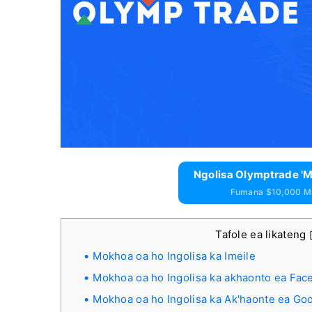
Ngolisa Olymptrade '
Fumana $10,000 Ma
Tafole ea likateng
Mokhoa oa ho Ingolisa ka Imeile
Mokhoa oa ho Ingolisa ka akhaonto ea Fac
Mokhoa oa ho Ingolisa ka Ak'haonte ea Go