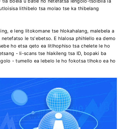
tla boela u batle ho netefatsa lengolo-tsoibila la
loisisa lithibelo tsa molao tse ka thibelang
ing, e leng litokomane tse hlokahalang, malebela a
 netefatso le ts'ebetso. E hlalosa phihlello ea demo
sebe ho etsa qeto ea litlhophiso tsa chelete le ho
tsang - li-scans tse hlakileng tsa ID, bopaki ba
angolo - tumello ea lebelo le ho fokotsa tlhoko ea ho