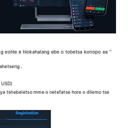
ling eohle e hlokahalang ebe o tobetsa konopo ea "
ahetseng .
 USD)
 ya tshebeletso mme o netefatse hore o dilemo tse