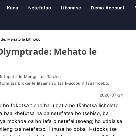
Kena
Netefatso
Libonase
Demo Account
de: Mehato le Litlhoko
 Olymptrade: Mehato le
Mofuputsi le Mongoli oa Tataiso
latform tsa broker le litsamaiso tsa li-account tsa khoebo.
2026-07-24
ho fokotsa tieho ha u batla ho tšehetsa lichelete
a baa khefutsa ha ba netefatsa boitsebiso, ba
a mokhoa oa ho lefa o netefalitsoeng; ho utloisisa
hileng tsa netefatso li thusa ho qoba li-stocks tse