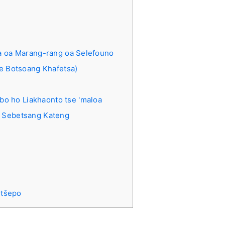
a oa Marang-rang oa Selefouno
se Botsoang Khafetsa)
o ho Liakhaonto tse 'maloa
i Sebetsang Kateng
itšepo