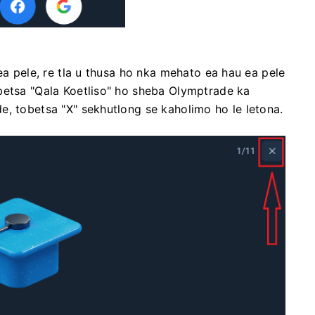
ea pele, re tla u thusa ho nka mehato ea hau ea pele
betsa "Qala Koetliso" ho sheba Olymptrade ka
e, tobetsa "X" sekhutlong se kaholimo ho le letona.