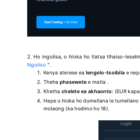
2. Ho ingolisa, o hloka ho tlatsa tlhaiso-lese
Ngoliso
".
Kenya aterese ea
lengolo-tsoibila
e nep
Theha
phasewete
e matla .
Khetha
chelete ea akhaonto:
(EUR kapa
Hape o hloka ho dumellana le tumellano
molaong (ka hodimo ho 18).