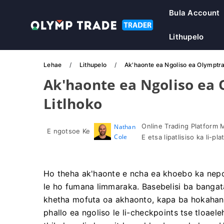
Bula Account
Lithupelo
Lehae
Lithupelo
Ak'haonte ea Ngoliso ea Olymptra
Ak'haonte ea Ngoliso ea
Litlhoko
Online Trading Platform 
Nathan
E ngotsoe Ke
Cole
E etsa lipatlisiso ka li-p
Ho theha ak'haonte e ncha ea khoebo ka nepo 
le ho fumana limmaraka. Basebelisi ba bangat
khetha mofuta oa akhaonto, kapa ba hokahany
phallo ea ngoliso le li-checkpoints tse tloaele