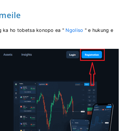
Imeile
ng ka ho tobetsa konopo ea "
Ngoliso
" e hukung e