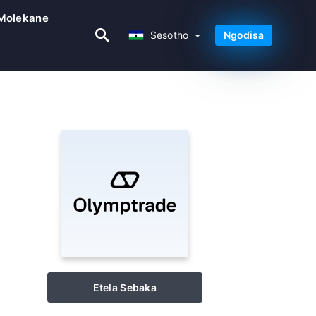
Molekane
Sesotho
Sesotho
Ngodisa
Etela Sebaka