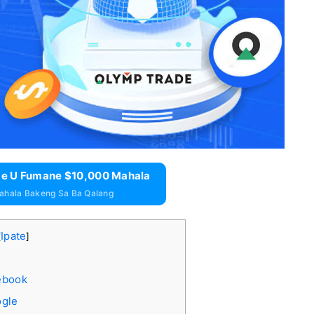
me U Fumane $10,000 Mahala
hala Bakeng Sa Ba Qalang
Ipate
[
]
ebook
ogle