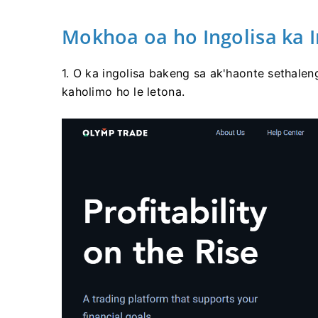
Mokhoa oa ho Ingolisa ka 
1. O ka ingolisa bakeng sa ak'haonte sethale
kaholimo ho le letona.