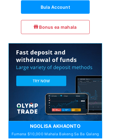
Bula Account
Bonus ea mahala
NGOLISA AKHAONTO
Fumana $10,000 Mahala Bakeng Sa Ba Qalang