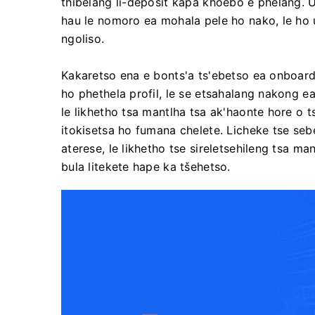
thibelang li-deposit kapa khoebo e phelang. U 
hau le nomoro ea mohala pele ho nako, le ho ut
ngoliso.
Kakaretso ena e bonts'a ts'ebetso ea onboard
ho phethela profil, le se etsahalang nakong ea
le likhetho tsa mantlha tsa ak'haonte hore o t
itokisetsa ho fumana chelete. Licheke tse sebe
aterese, le likhetho tse sireletsehileng tsa m
bula litekete hape ka tšehetso.