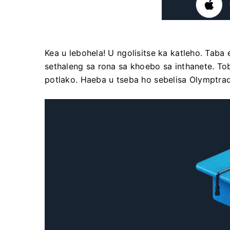
Kea u lebohela! U ngolisitse ka katleho. Taba 
sethaleng sa rona sa khoebo sa inthanete. To
potlako. Haeba u tseba ho sebelisa Olymptrad