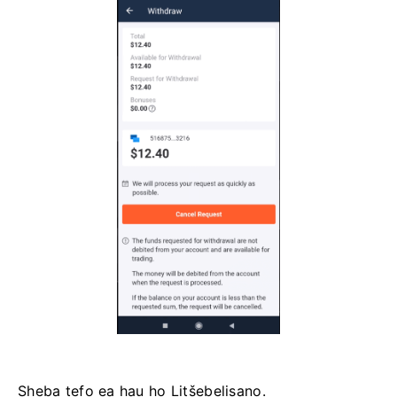
Sheba tefo ea hau ho Litšebelisano.