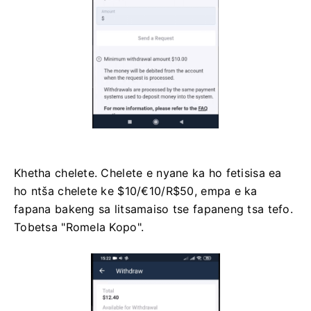
Khetha chelete. Chelete e nyane ka ho fetisisa ea
ho ntša chelete ke $10/€10/R$50, empa e ka
fapana bakeng sa litsamaiso tse fapaneng tsa tefo.
Tobetsa "Romela Kopo".