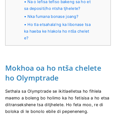
Na o lefisa tefiso bakeng sa ho et
sa depositi/ho ntsha tjhelete?
Nka fumana bonase joang?
Ho tla etsahala'ng ka libonase tsa
ka haeba ke hlakola ho ntša chelet
e?
Mokhoa oa ho ntša chelete
ho Olymptrade
Sethala sa Olymptrade se ikitlaelletsa ho fihlela
maemo a boleng bo holimo ka ho fetisisa a ho etsa
ditransekshene tsa ditjhelete. Ho feta moo, re di
boloka di le bonolo ebile di pepeneneng.