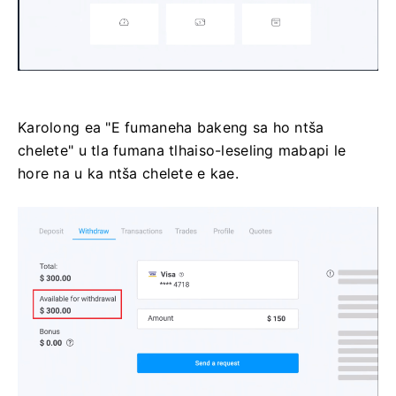
Karolong ea "E fumaneha bakeng sa ho ntša
chelete" u tla fumana tlhaiso-leseling mabapi le
hore na u ka ntša chelete e kae.