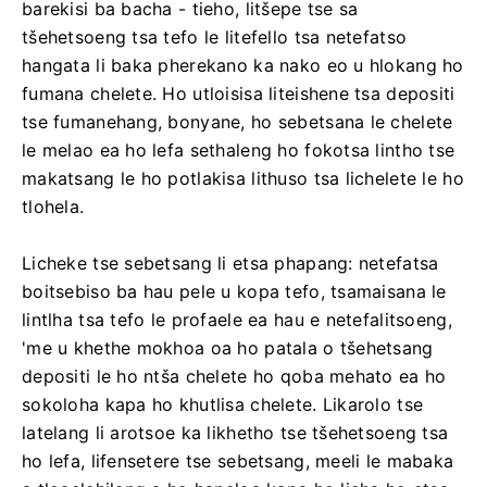
barekisi ba bacha - tieho, litšepe tse sa
tšehetsoeng tsa tefo le litefello tsa netefatso
hangata li baka pherekano ka nako eo u hlokang ho
fumana chelete. Ho utloisisa liteishene tsa depositi
tse fumanehang, bonyane, ho sebetsana le chelete
le melao ea ho lefa sethaleng ho fokotsa lintho tse
makatsang le ho potlakisa lithuso tsa lichelete le ho
tlohela.
Licheke tse sebetsang li etsa phapang: netefatsa
boitsebiso ba hau pele u kopa tefo, tsamaisana le
lintlha tsa tefo le profaele ea hau e netefalitsoeng,
'me u khethe mokhoa oa ho patala o tšehetsang
depositi le ho ntša chelete ho qoba mehato ea ho
sokoloha kapa ho khutlisa chelete. Likarolo tse
latelang li arotsoe ka likhetho tse tšehetsoeng tsa
ho lefa, lifensetere tse sebetsang, meeli le mabaka