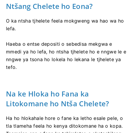
Ntšang Chelete ho Eona?
O ka ntsha tjhelete feela mokgweng wa hao wa ho
lefa.
Haeba o entse depositi o sebedisa mekgwa e
mmedi ya ho lefa, ho ntsha tjhelete ho e nngwe le e
nngwe ya tsona ho lokela ho lekana le tjhelete ya
tefo.
Na ke Hloka ho Fana ka
Litokomane ho Ntša Chelete?
Ha ho hlokahale hore o fane ka letho esale pele, o
tla tlameha feela ho kenya ditokomane ha o kopa.