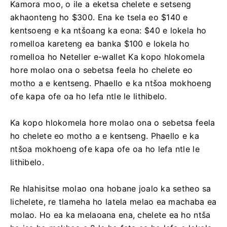
Kamora moo, o ile a eketsa chelete e setseng
akhaonteng ho $300. Ena ke tsela eo $140 e
kentsoeng e ka ntšoang ka eona: $40 e lokela ho
romelloa kareteng ea banka $100 e lokela ho
romelloa ho Neteller e-wallet Ka kopo hlokomela
hore molao ona o sebetsa feela ho chelete eo
motho a e kentseng. Phaello e ka ntšoa mokhoeng
ofe kapa ofe oa ho lefa ntle le lithibelo.
Ka kopo hlokomela hore molao ona o sebetsa feela
ho chelete eo motho a e kentseng. Phaello e ka
ntšoa mokhoeng ofe kapa ofe oa ho lefa ntle le
lithibelo.
Re hlahisitse molao ona hobane joalo ka setheo sa
lichelete, re tlameha ho latela melao ea machaba ea
molao. Ho ea ka melaoana ena, chelete ea ho ntša