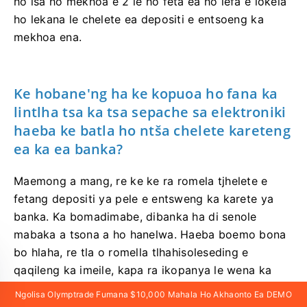
ho isa ho mekhoa e 2 le ho feta ea ho lefa e lokela
ho lekana le chelete ea depositi e entsoeng ka
mekhoa ena.
Ke hobane'ng ha ke kopuoa ho fana ka
lintlha tsa ka tsa sepache sa elektroniki
haeba ke batla ho ntša chelete kareteng
ea ka ea banka?
Maemong a mang, re ke ke ra romela tjhelete e
fetang depositi ya pele e entsweng ka karete ya
banka. Ka bomadimabe, dibanka ha di senole
mabaka a tsona a ho hanelwa. Haeba boemo bona
bo hlaha, re tla o romella tlhahisoleseding e
qaqileng ka imeile, kapa ra ikopanya le wena ka
mohala.
Ngolisa Olymptrade Fumana $10,000 Mahala Ho Akhaonto Ea DEMO