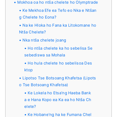
Mokhoa oa ho ntša chelete ho Olymptrade
Ke Mekhoa Efe ea Tefo eo Nka e Ntšan
g Chelete ho Eona?
Na ke Hloka ho Fana ka Litokomane ho
Ntša Chelete?
Nka ntša chelete joang
Ho ntša chelete ka ho sebelisa Se
sebediswa sa Mohala
Ho hula chelete ho sebelisoa Des
ktop
Lipotso Tse Botsoang Khafetsa (Lipots
o Tse Botsoang Khafetsa)
Ke Lokela ho Etsa'ng Haeba Bank
a e Hana Kopo ea Ka ea ho Ntša Ch
elete?
Ke Hobane'ng ha ke Fumana Chel