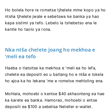
Ho bolela hore re rometse tjhelete mme kopo ya ho
ntsha tjhelete jwale e sebetswa ke banka ya hao
kapa sistimi ya tefo. Lebelo la tshebetso ena le
kantle ho taolo ya rona.
Nka ntša chelete joang ho mekhoa e
'meli ea tefo
Haeba o tlatsitse ka mekhoa e 'meli ea ho lefa,
chelete ea depositi eo u batlang ho e ntša e lokela
ho ajoa ka ho lekana 'me e romeloe mehloling ena.
Mohlala, mohoebi o kentse $40 akhaonteng ea hae
ka karete ea banka. Hamorao, mohoebi o entse
depositi ea $100 a sebelisa Neteller e-wallet.