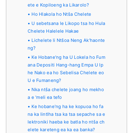
ete e Kopiloeng ka Likarolo?
Ho Hlakola ho Ntša Chelete
U sebetsana le Likopo tsa ho Hula
Chelete Halelele Hakae
Lichelete li Ntšoa Neng Ak'haonte
ng?
Ke Hobane'ng ha U Lokela ho Fum
ana Depositi Hang-hang Empa U Ip
he Nako ea ho Sebelisa Chelete eo
U e Fumaneng?
Nka ntša chelete joang ho mekho
a e 'meli ea tefo
Ke hobane'ng ha ke kopuoa ho fa
na ka lintlha tsa ka tsa sepache sa e
lektroniki haeba ke batla ho ntša ch
elete kareteng ea ka ea banka?