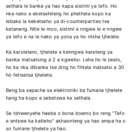
sethala le banka ya hao kapa sistimi ya tefo. Ho
nka nako e eketsehileng ho phethela kopo ka
lebaka la keketseho ya di-counterparties tse
ketaneng. Ntle le moo, sistimi e nngwe le e nngwe
ya tefo e na le nako ya yona ya ho ntsha tjhelete.
Ka karolelano, tjhelete e kenngwa kareteng ya
banka matsatsing a 2 a kgwebo. Leha ho le jwalo,
ho ka nka dibanka tse ding ho fihlela matsatsi a 30
ho fetisetsa tjhelete.
Beng ba sepache sa elektroniki ba fumana tjhelete
hang ha kopo e sebetswa ke sethala.
Se tshwenyehe haeba o bona boemo bo reng "Tefo
e entswe ka katleho" akhaonteng ya hao empa ha o
so fumane tjhelete ya hao.