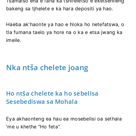
Tsamaiso ena e fana ka tshireletso e eketsehileng
bakeng sa tjhelete e ka hara depositi ya hao.
Haeba ak'haonte ya hao e hloka ho netefatswa, o
tla fumana taelo ya hore na o ka e etsa jwang ka
imeile.
Nka ntša chelete joang
Ho ntša chelete ka ho sebelisa
Sesebediswa sa Mohala
Eya akhaonteng ea hau ea mosebelisi oa sethala
'me u khethe "Ho feta".