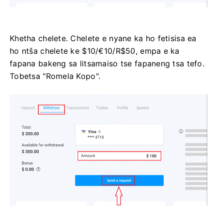
Khetha chelete. Chelete e nyane ka ho fetisisa ea
ho ntša chelete ke $10/€10/R$50, empa e ka
fapana bakeng sa litsamaiso tse fapaneng tsa tefo.
Tobetsa "Romela Kopo".