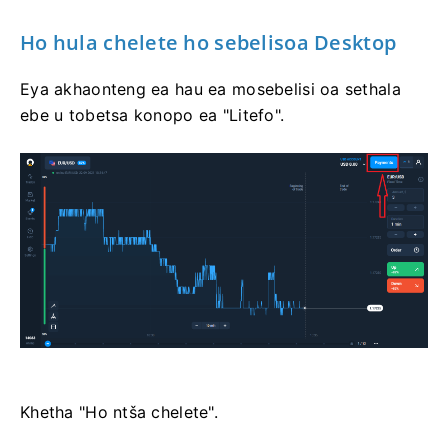
Ho hula chelete ho sebelisoa Desktop
Eya akhaonteng ea hau ea mosebelisi oa sethala
ebe u tobetsa konopo ea "Litefo".
Khetha "Ho ntša chelete".