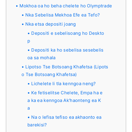
Mokhoa oa ho beha chelete ho Olymptrade
Nka Sebelisa Mekhoa Efe ea Tefo?
Nka etsa depositi joang
Depositi e sebelisoang ho Deskto
p
Depositi ka ho sebelisa sesebelis
oa sa mohala
Lipotso Tse Botsoang Khafetsa (Lipots
o Tse Botsoang Khafetsa)
Lichelete li tla kenngoa neng?
Ke fetiselitse Chelete, Empa ha e
a ka ea kenngoa Ak'haonteng ea K
a
Na o lefisa tefiso ea akhaonto ea
barekisi?