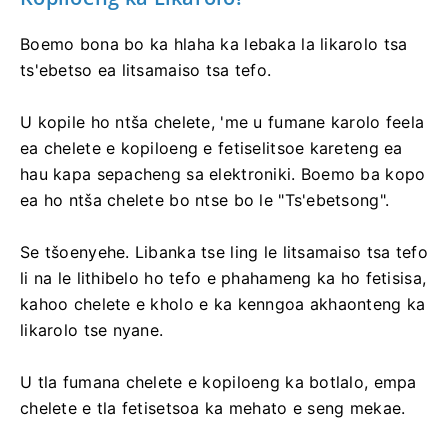
Boemo bona bo ka hlaha ka lebaka la likarolo tsa
ts'ebetso ea litsamaiso tsa tefo.
U kopile ho ntša chelete, 'me u fumane karolo feela
ea chelete e kopiloeng e fetiselitsoe kareteng ea
hau kapa sepacheng sa elektroniki. Boemo ba kopo
ea ho ntša chelete bo ntse bo le "Ts'ebetsong".
Se tšoenyehe. Libanka tse ling le litsamaiso tsa tefo
li na le lithibelo ho tefo e phahameng ka ho fetisisa,
kahoo chelete e kholo e ka kenngoa akhaonteng ka
likarolo tse nyane.
U tla fumana chelete e kopiloeng ka botlalo, empa
chelete e tla fetisetsoa ka mehato e seng mekae.