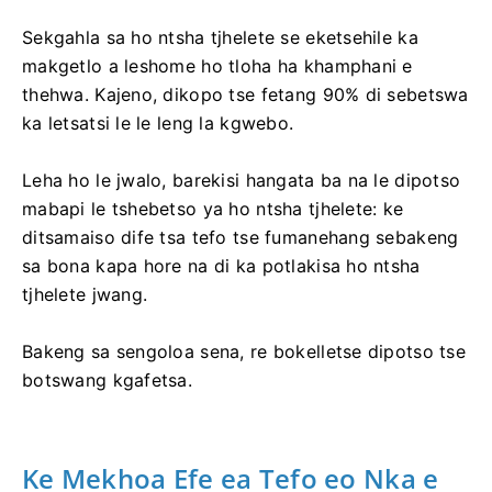
Sekgahla sa ho ntsha tjhelete se eketsehile ka
makgetlo a leshome ho tloha ha khamphani e
thehwa. Kajeno, dikopo tse fetang 90% di sebetswa
ka letsatsi le le leng la kgwebo.
Leha ho le jwalo, barekisi hangata ba na le dipotso
mabapi le tshebetso ya ho ntsha tjhelete: ke
ditsamaiso dife tsa tefo tse fumanehang sebakeng
sa bona kapa hore na di ka potlakisa ho ntsha
tjhelete jwang.
Bakeng sa sengoloa sena, re bokelletse dipotso tse
botswang kgafetsa.
Ke Mekhoa Efe ea Tefo eo Nka e