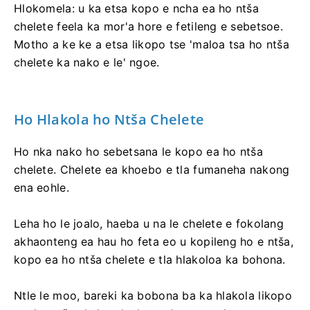
Hlokomela: u ka etsa kopo e ncha ea ho ntša
chelete feela ka mor'a hore e fetileng e sebetsoe.
Motho a ke ke a etsa likopo tse 'maloa tsa ho ntša
chelete ka nako e le' ngoe.
Ho Hlakola ho Ntša Chelete
Ho nka nako ho sebetsana le kopo ea ho ntša
chelete. Chelete ea khoebo e tla fumaneha nakong
ena eohle.
Leha ho le joalo, haeba u na le chelete e fokolang
akhaonteng ea hau ho feta eo u kopileng ho e ntša,
kopo ea ho ntša chelete e tla hlakoloa ka bohona.
Ntle le moo, bareki ka bobona ba ka hlakola likopo