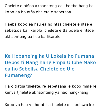
Chelete e ntšoa akhaonteng ea khoebo hang ha
kopo ea ho ntša chelete e sebetsoa.
​​Haeba kopo ea hau ea ho ntša chelete e ntse e
sebetsoa ka likarolo, chelete e tla boela e ntšoe
akhaonteng ea hau ka likarolo.
Ke Hobane'ng ha U Lokela ho Fumana
Depositi Hang-hang Empa U Iphe Nako
ea ho Sebelisa Chelete eo U e
Fumaneng?
Ha o tlatsa tjhelete, re sebetsana le kopo mme re
kenya tjhelete akhaonteng ya hao hang-hang.
Kopo ya hao ya ho ntsha tjhelete e sebetswa ke