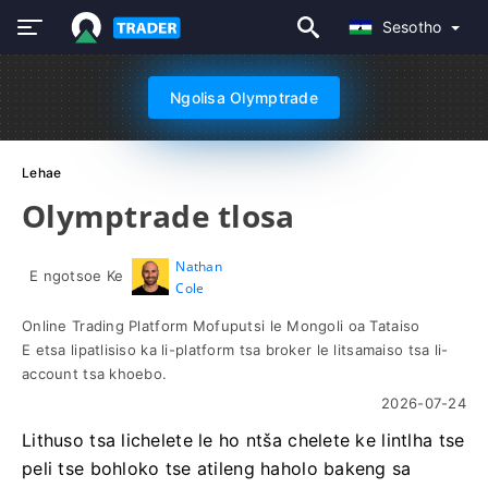
Sesotho
Ngolisa Olymptrade
Lehae
Olymptrade tlosa
Nathan
E ngotsoe Ke
Cole
Online Trading Platform Mofuputsi le Mongoli oa Tataiso
E etsa lipatlisiso ka li-platform tsa broker le litsamaiso tsa li-
account tsa khoebo.
2026-07-24
Lithuso tsa lichelete le ho ntša chelete ke lintlha tse
peli tse bohloko tse atileng haholo bakeng sa