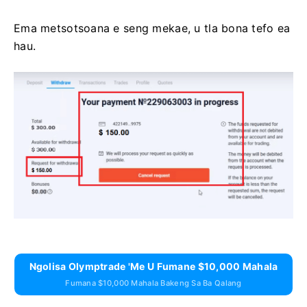
Ema metsotsoana e seng mekae, u tla bona tefo ea
hau.
Ngolisa Olymptrade 'me U Fumane $10,000 Mahala
Fumana $10,000 Mahala Bakeng Sa Ba Qalang