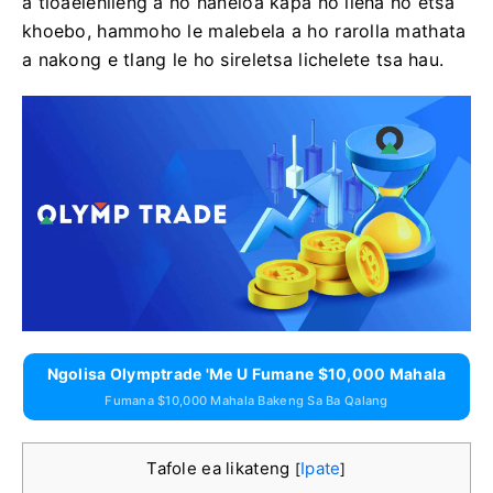
a tloaelehileng a ho haneloa kapa ho lieha ho etsa
khoebo, hammoho le malebela a ho rarolla mathata
a nakong e tlang le ho sireletsa lichelete tsa hau.
Ngolisa Olymptrade 'me U Fumane $10,000 Mahala
Fumana $10,000 Mahala Bakeng Sa Ba Qalang
Tafole ea likateng
Ipate
[
]