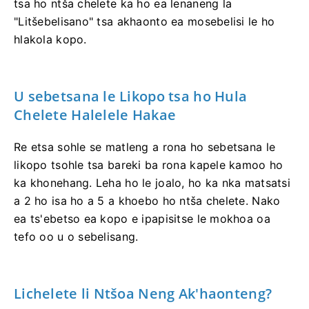
tsa ho ntša chelete ka ho ea lenaneng la
"Litšebelisano" tsa akhaonto ea mosebelisi le ho
hlakola kopo.
U sebetsana le Likopo tsa ho Hula
Chelete Halelele Hakae
Re etsa sohle se matleng a rona ho sebetsana le
likopo tsohle tsa bareki ba rona kapele kamoo ho
ka khonehang. Leha ho le joalo, ho ka nka matsatsi
a 2 ho isa ho a 5 a khoebo ho ntša chelete. Nako
ea ts'ebetso ea kopo e ipapisitse le mokhoa oa
tefo oo u o sebelisang.
Lichelete li Ntšoa Neng Ak'haonteng?