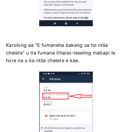
Karolong ea "E fumaneha bakeng sa ho ntša
chelete" u tla fumana tlhaiso-leseling mabapi le
hore na u ka ntša chelete e kae.