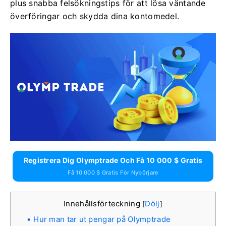
plus snabba felsökningstips för att lösa väntande
överföringar och skydda dina kontomedel.
Registrera Dig Olymptrade Och Få 10 000 $ Gratis
Få 10 000 $ Gratis För Nybörjare
Innehållsförteckning
Dölj
[
]
Hur man tar ut pengar på Olymptrade