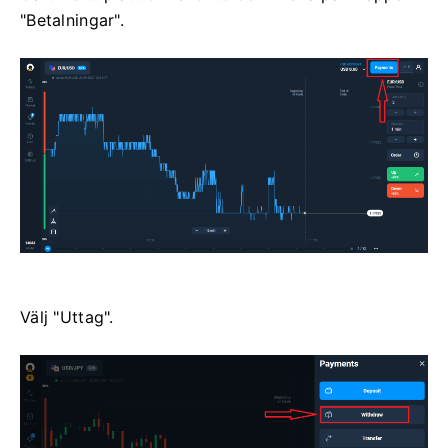
"Betalningar".
Välj "Uttag".