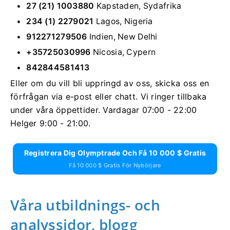
27 (21) 1003880
Kapstaden, Sydafrika
234 (1) 2279021
Lagos, Nigeria
912271279506
Indien, New Delhi
+35725030996
Nicosia, Cypern
842844581413
Eller om du vill bli uppringd av oss, skicka oss en
förfrågan via e-post eller chatt. Vi ringer tillbaka
under våra öppettider. Vardagar 07:00 - 22:00
Helger 9:00 - 21:00.
Registrera Dig Olymptrade Och Få 10 000 $ Gratis
Få 10 000 $ Gratis För Nybörjare
Våra utbildnings- och
analyssidor, blogg