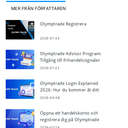
MER FRÅN FÖRFATTAREN
Olymptrade Registrera
2026-07-24
Olymptrade Advisor Program:
Tillgång till frihandelssignaler
2026-07-22
Olymptrade Login Explained
2026: Hur du kommer åt ditt
konto säkert och snabbt
2026-04-08
Öppna ett handelskonto och
registrera dig på Olymptrade
2026-07-29