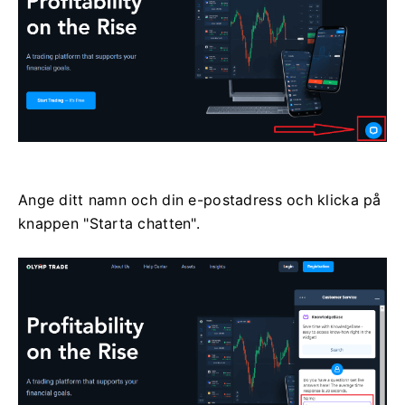
Ange ditt namn och din e-postadress och klicka på
knappen "Starta chatten".