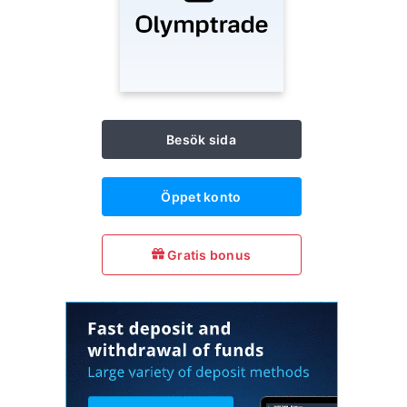
Besök sida
Öppet konto
Gratis bonus