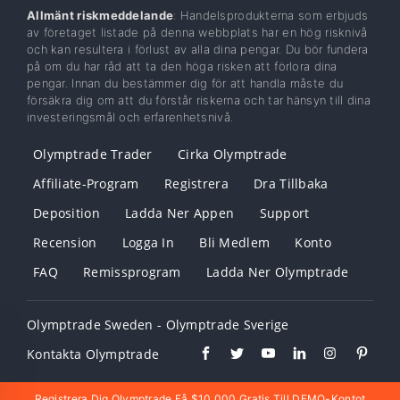
Allmänt riskmeddelande
: Handelsprodukterna som erbjuds
av företaget listade på denna webbplats har en hög risknivå
och kan resultera i förlust av alla dina pengar. Du bör fundera
på om du har råd att ta den höga risken att förlora dina
pengar. Innan du bestämmer dig för att handla måste du
försäkra dig om att du förstår riskerna och tar hänsyn till dina
investeringsmål och erfarenhetsnivå.
Olymptrade Trader
Cirka Olymptrade
Affiliate-Program
Registrera
Dra Tillbaka
Deposition
Ladda Ner Appen
Support
Recension
Logga In
Bli Medlem
Konto
FAQ
Remissprogram
Ladda Ner Olymptrade
Olymptrade Sweden - Olymptrade Sverige
Kontakta Olymptrade
Registrera Dig Olymptrade Få $10 000 Gratis Till DEMO-Kontot