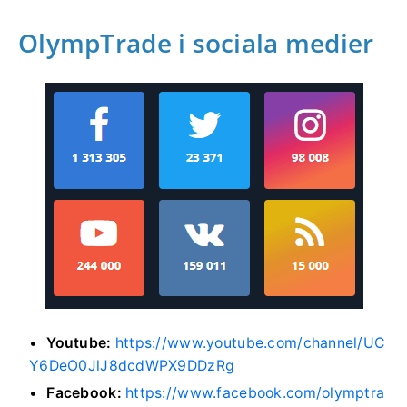
OlympTrade i sociala medier
Youtube:
https://www.youtube.com/channel/UC
Y6DeO0JlJ8dcdWPX9DDzRg
Facebook:
https://www.facebook.com/olymptra