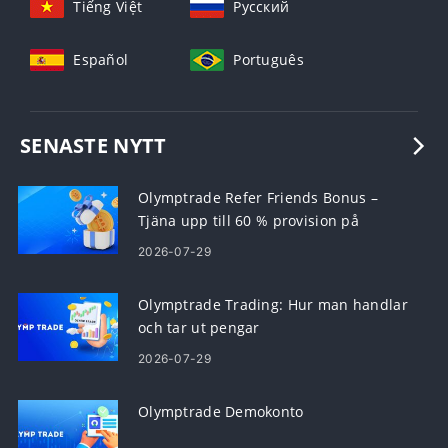
Tiếng Việt
Русский
Español
Português
SENASTE NYTT
Olymptrade Refer Friends Bonus –
Tjäna upp till 60 % provision på
hänvisningar
2026-07-29
Olymptrade Trading: Hur man handlar
och tar ut pengar
2026-07-29
Olymptrade Demokonto