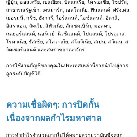
ญี่ปุ่น, ออสเตรีย, เบลเยียม, บัลแกเรีย, โครเอเชีย, ไซปรัส,
สาธารณรัฐเช็ก, เดนมาร์ก, เอสโตเนีย, ฟินแลนด์, ฝรั่งเศส,
เยอรมนี, กรีซ, ฮังการี, ไอร์แลนด์, ไอซ์แลนด์, อิตาลี,
อิสราเอล, ลัตเวีย, ลิทัวเนีย, ลักเซมเบิร์ก, มอลตา,
เนเธอร์แลนด์, นอร์เวย์, นิวซีแลนด์, โปแลนด์, โปรตุเกส,
โรมาเนีย, รัสเซีย, สโลวาเกีย, สโลวีเนีย, สเปน, สวีเดน, ส
วิตเซอร์แลนด์ และสหราชอาณาจักร
การใช้งานบัญชีของคุณในประเทศเหล่านี้อาจนำไปสู่การ
ถูกระงับบัญชีได้
ความเชื่อผิดๆ: การปิดกั้น
เนื่องจากผลกำไรมหาศาล
การทำกำไรจำนวนมากไม่ได้หมายความว่าบัญชีจะถูก