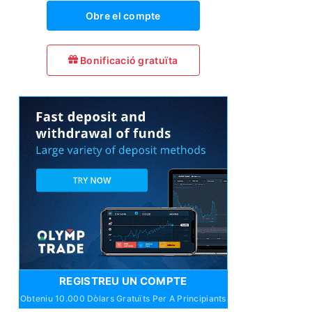
Obre el compte
Bonificació gratuïta
REGISTREU UN COMPTE
Obteniu 10.000 Dòlars Gratuïts Per A Principiants