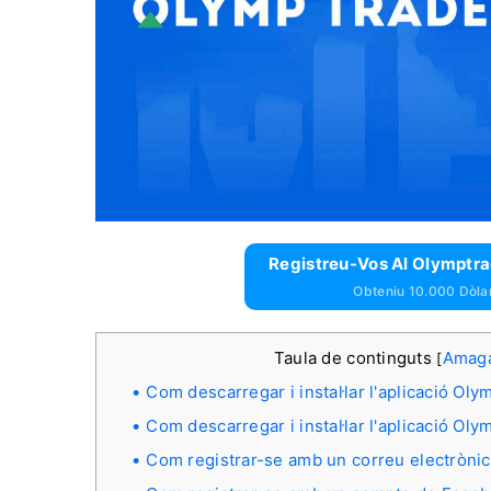
Registreu-Vos Al Olymptrad
Obteniu 10.000 Dòlar
Taula de continguts
Amag
[
Com descarregar i instal·lar l'aplicació O
Com descarregar i instal·lar l'aplicació O
Com registrar-se amb un correu electrònic