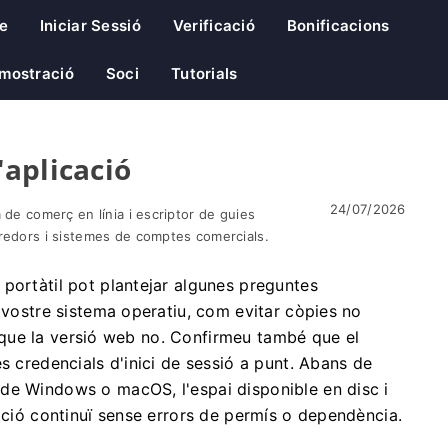
e
Iniciar Sessió
Verificació
Bonificacions
mostració
Soci
Tutorials
aplicació
24/07/2026
 de comerç en línia i escriptor de guies
rredors i sistemes de comptes comercials.
portàtil pot plantejar algunes preguntes
l vostre sistema operatiu, com evitar còpies no
ns que la versió web no. Confirmeu també que el
s credencials d'inici de sessió a punt. Abans de
de Windows o macOS, l'espai disponible en disc i
lació continuï sense errors de permís o dependència.