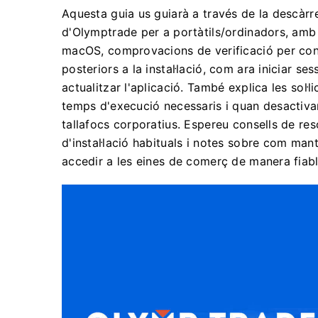
Aquesta guia us guiarà a través de la descàrrega
d'Olymptrade per a portàtils/ordinadors, amb
macOS, comprovacions de verificació per confi
posteriors a la instal·lació, com ara iniciar ses
actualitzar l'aplicació. També explica les sol·
temps d'execució necessaris i quan desactivar
tallafocs corporatius. Espereu consells de re
d'instal·lació habituals i notes sobre com man
accedir a les eines de comerç de manera fiable