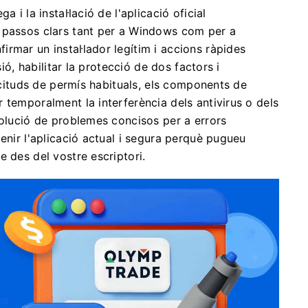
 i la instal·lació de l'aplicació oficial
 passos clars tant per a Windows com per a
rmar un instal·lador legítim i accions ràpides
sió, habilitar la protecció de dos factors i
licituds de permís habituals, els components de
 temporalment la interferència dels antivirus o dels
solució de problemes concisos per a errors
tenir l'aplicació actual i segura perquè pugueu
 des del vostre escriptori.