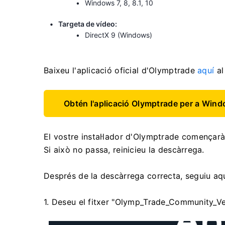
Windows 7, 8, 8.1, 10
Targeta de vídeo:
DirectX 9 (Windows)
Baixeu l'aplicació oficial d'Olymptrade
aquí
al
Obtén l'aplicació Olymptrade per a Win
El vostre instal·lador d'Olymptrade començar
Si això no passa, reinicieu la descàrrega.
Després de la descàrrega correcta, seguiu aque
1. Deseu el fitxer "Olymp_Trade_Community_Ver