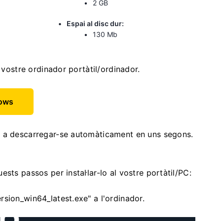
2 GB
Espai al disc dur:
130 Mb
 vostre ordinador portàtil/ordinador.
dows
à a descarregar-se automàticament en uns segons.
sts passos per instal·lar-lo al vostre portàtil/PC:
sion_win64_latest.exe" a l'ordinador.