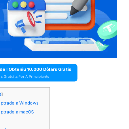
e I Obteniu 10.000 Dòlars Gratis
s Gratuïts Per A Principiants
a
]
lymptrade a Windows
lymptrade a macOS