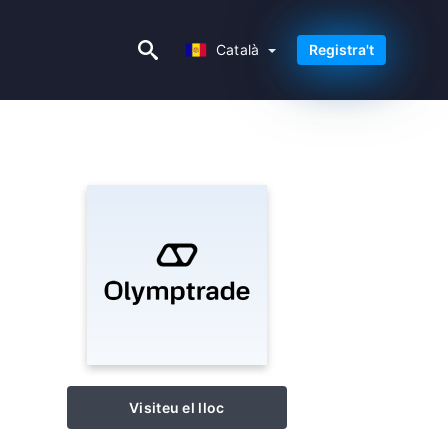
Català
Català
Registra't
Visiteu el lloc