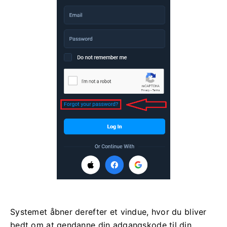
Systemet åbner derefter et vindue, hvor du bliver
bedt om at gendanne din adgangskode til din