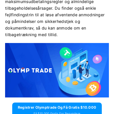
maksimumsudbetalingsregler og almindelige
tilbageholdelsesårsager. Du finder også enkle
fejlfindingstrin til at løse afventende anmodninger
og påmindelser om sikkerhedstjek og
dokumentkrav, så du kan anmode om en
tilbagetrækning med tillid.
Registrer Olymptrade Og Få Gratis $10.000
Få $10.000 Gratis For Begyndere