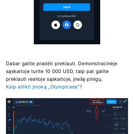
Dabar galite pradėti prekiauti. Demonstracinėje
sąskaitoje turite 10 000 USD, taip pat galite
prekiauti realioje sąskaitoje, įnešę pinigų.
Kaip atlikti įmoką „Olymptrade“?