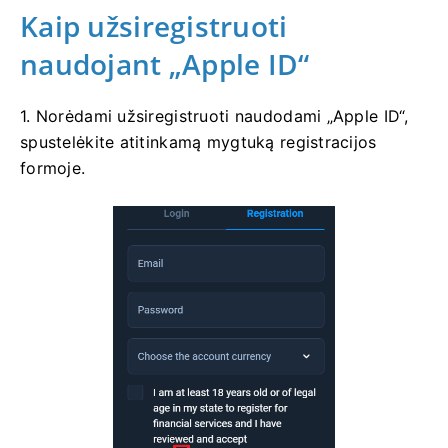
Kaip užsiregistruoti
naudojant „Apple ID“
1. Norėdami užsiregistruoti naudodami „Apple ID“,
spustelėkite atitinkamą mygtuką registracijos
formoje.