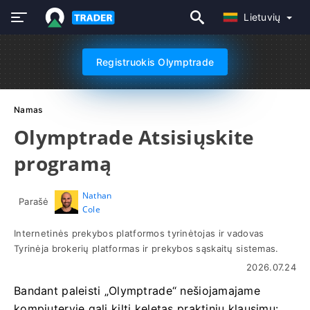
Lietuvių
Registruokis Olymptrade
Namas
Olymptrade Atsisiųskite
programą
Nathan
Parašė
Cole
Internetinės prekybos platformos tyrinėtojas ir vadovas
Tyrinėja brokerių platformas ir prekybos sąskaitų sistemas.
2026.07.24
Bandant paleisti „Olymptrade“ nešiojamajame
kompiuteryje gali kilti keletas praktinių klausimų: