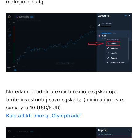
mokėjimo būdą.
Norėdami pradėti prekiauti realioje sąskaitoje,
turite investuoti į savo sąskaitą (minimali įmokos
suma yra 10 USD/EUR).
Kaip atlikti įmoką „Olymptrade“