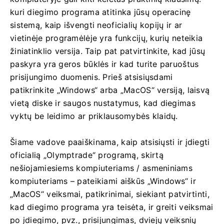
kuri diegimo programa atitinka jūsų operacinę
sistemą, kaip išvengti neoficialių kopijų ir ar
vietinėje programėlėje yra funkcijų, kurių neteikia
žiniatinklio versija. Taip pat patvirtinkite, kad jūsų
paskyra yra geros būklės ir kad turite paruoštus
prisijungimo duomenis. Prieš atsisiųsdami
patikrinkite „Windows“ arba „MacOS“ versiją, laisvą
vietą diske ir saugos nustatymus, kad diegimas
vyktų be leidimo ar priklausomybės klaidų.
Šiame vadove paaiškinama, kaip atsisiųsti ir įdiegti
oficialią „Olymptrade“ programą, skirtą
nešiojamiesiems kompiuteriams / asmeniniams
kompiuteriams – pateikiami aiškūs „Windows“ ir
„MacOS“ veiksmai, patikrinimai, siekiant patvirtinti,
kad diegimo programa yra teisėta, ir greiti veiksmai
po įdiegimo, pvz., prisijungimas, dviejų veiksnių