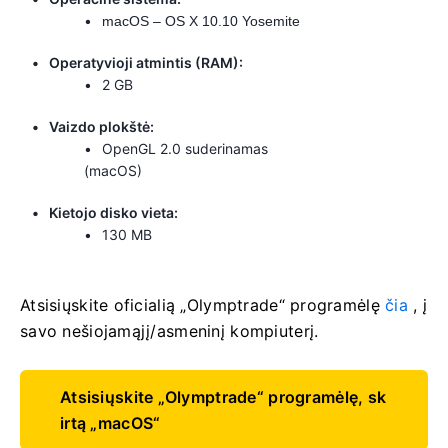
macOS – OS X 10.10 Yosemite
Operatyvioji atmintis (RAM):
2 GB
Vaizdo plokštė:
OpenGL 2.0 suderinamas
(macOS)
Kietojo disko vieta:
130 MB
Atsisiųskite oficialią „Olymptrade“ programėlę
čia
, į
savo nešiojamąjį/asmeninį kompiuterį.
Atsisiųskite „Olymptrade“ programėlę, sk
irtą „macOS“