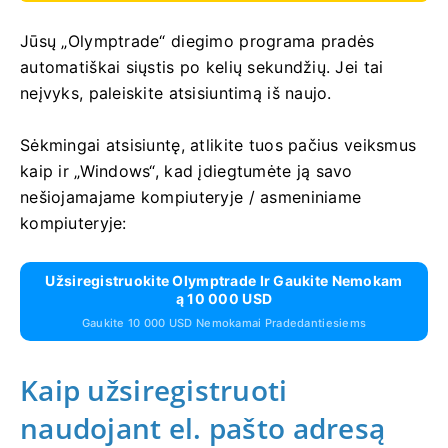
Jūsų „Olymptrade“ diegimo programa pradės
automatiškai siųstis po kelių sekundžių. Jei tai
neįvyks, paleiskite atsisiuntimą iš naujo.
Sėkmingai atsisiuntę, atlikite tuos pačius veiksmus
kaip ir „Windows“, kad įdiegtumėte ją savo
nešiojamajame kompiuteryje / asmeniniame
kompiuteryje:
Užsiregistruokite Olymptrade Ir Gaukite Nemokam
Ą 10 000 USD
Gaukite 10 000 USD Nemokamai Pradedantiesiems
Kaip užsiregistruoti
naudojant el. pašto adresą