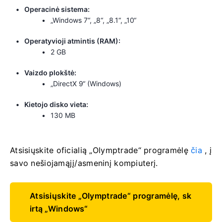
Operacinė sistema:
„Windows 7“, „8“, „8.1“, „10“
Operatyvioji atmintis (RAM):
2 GB
Vaizdo plokštė:
„DirectX 9“ (Windows)
Kietojo disko vieta:
130 MB
Atsisiųskite oficialią „Olymptrade“ programėlę
čia
, į
savo nešiojamąjį/asmeninį kompiuterį.
Atsisiųskite „Olymptrade“ programėlę, sk
irtą „Windows“