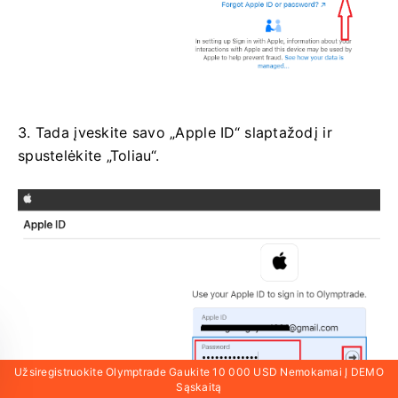
3. Tada įveskite savo „Apple ID“ slaptažodį ir
spustelėkite „Toliau“.
Užsiregistruokite Olymptrade Gaukite 10 000 USD Nemokamai Į DEMO
Sąskaitą