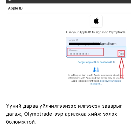
Үүний дараа үйлчилгээнээс илгээсэн зааврыг
дагаж, Olymptrade-ээр арилжаа хийж эхлэх
боломжтой.