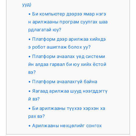
ууд)
Би компьютер дээрээ ямар нэгэ
н арилжааны програм суулгах шаа
рдлагатай юу?
Платформ дээр арилжаа хийхдэ
э робот ашиглаж болох уу?
Платформ ачаалах үед системи
йн алдаа гарвал би юу хийх ёстой
вэ?
Платформ ачаалахгүй байна
Яагаад арилжаа шууд нээгддэггү
й вэ?
Би арилжааны түүхээ хэрхэн ха
рах вэ?
Арилжааны нөхцөлийг сонгох