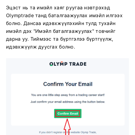
Эцэст нь та имэйл хаяг руугаа нэвтрэхэд
Olymptrade танд баталгаажуулах имэйл илгээх
болно. Дансаа идэвхжүүлэхийн тулд тухайн
имэйл дэх "Имэйл баталгаажуулах" товчийг
дарна уу. Тиймээс та бүртгэлээ бүртгүүлж,
идэвхжүүлж дуусгах болно.