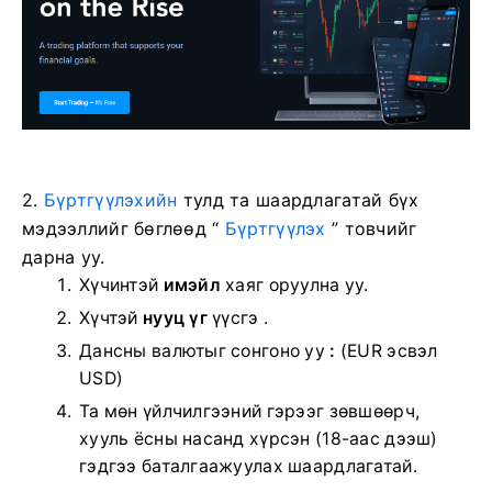
2.
Бүртгүүлэхийн
тулд та шаардлагатай бүх
мэдээллийг бөглөөд “
Бүртгүүлэх
” товчийг
дарна уу.
Хүчинтэй
имэйл
хаяг оруулна уу.
Хүчтэй
нууц үг
үүсгэ .
Дансны валютыг сонгоно уу
:
(EUR эсвэл
USD)
Та мөн үйлчилгээний гэрээг зөвшөөрч,
хууль ёсны насанд хүрсэн (18-аас дээш)
гэдгээ баталгаажуулах шаардлагатай.