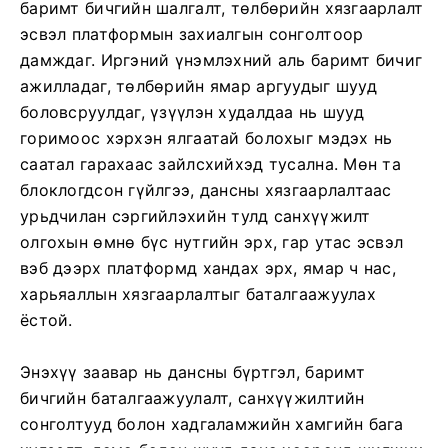
баримт бичгийн шалгалт, төлбөрийн хязгаарлалт
эсвэл платформын захиалгын сонголтоор
дамждаг. Иргэний үнэмлэхний аль баримт бичиг
ажилладаг, төлбөрийн ямар аргуудыг шууд
боловсруулдаг, үзүүлэн худалдаа нь шууд
горимоос хэрхэн ялгаатай болохыг мэдэх нь
саатал гарахаас зайлсхийхэд тусална. Мөн та
блоклогдсон гүйлгээ, дансны хязгаарлалтаас
урьдчилан сэргийлэхийн тулд санхүүжилт
олгохын өмнө бүс нутгийн эрх, гар утас эсвэл
вэб дээрх платформд хандах эрх, ямар ч нас,
харьяаллын хязгаарлалтыг баталгаажуулах
ёстой.
Энэхүү заавар нь дансны бүртгэл, баримт
бичгийн баталгаажуулалт, санхүүжилтийн
сонголтууд болон хадгаламжийн хамгийн бага