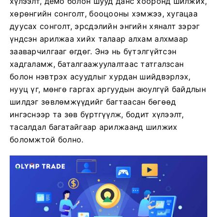
хүлээлт, демо болон шууд данс хооронд шилжих,
хөрөнгийн сонголт, бооцооны хэмжээ, хугацаа
дуусах сонголт, эрсдэлийн энгийн хяналт зэрэг
үндсэн арилжаа хийх талаар алхам алхмаар
зааварчилгааг өгдөг. Энэ нь бүтэлгүйтсэн
хадгаламж, баталгаажуулалтаас татгалзсан
болон нэвтрэх асуудлыг хурдан шийдвэрлэх,
нууц үг, мөнгө гаргах аргуудын аюулгүй байдлын
шилдэг зөвлөмжүүдийг багтаасан бөгөөд
ингэснээр та зөв бүртгүүлж, бодит хүлээлт,
тасалдал багатайгаар арилжаанд шилжих
боломжтой болно.