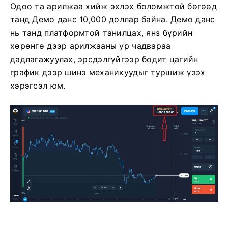
Одоо та арилжаа хийж эхлэх боломжтой бөгөөд
танд Демо данс 10,000 доллар байна. Демо данс
нь танд платформтой танилцах, янз бүрийн
хөрөнгө дээр арилжааны ур чадвараа
дадлагажуулах, эрсдэлгүйгээр бодит цагийн
график дээр шинэ механикуудыг туршиж үзэх
хэрэгсэл юм.