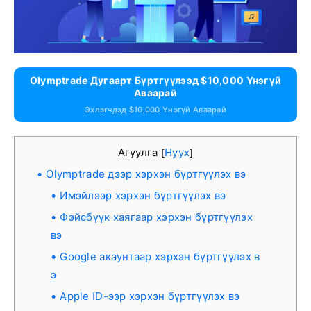
Olymptrade Дугаарт Бүртгүүлээд $10,000 Үнэгүй
Аваарай
Эхлэгчдэд $10,000 Үнэгүй Аваарай
Агуулга
Нуух
[
]
Olymptrade дээр хэрхэн бүртгүүлэх вэ
Имэйлээр хэрхэн бүртгүүлэх вэ
Фэйсбүүк хаягаар хэрхэн бүртгүүлэх
вэ
Google акаунтаар хэрхэн бүртгүүлэх в
э
Apple ID-ээр хэрхэн бүртгүүлэх вэ