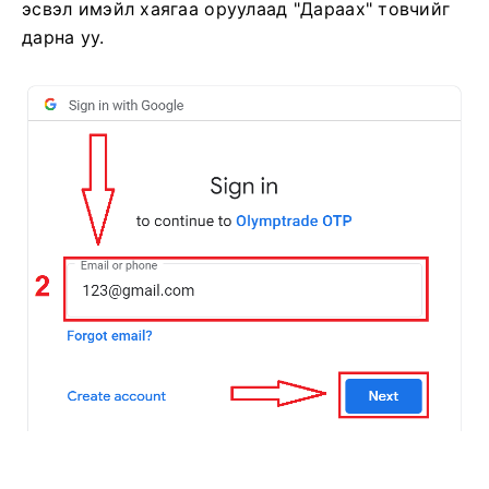
эсвэл имэйл хаягаа оруулаад "Дараах" товчийг
дарна уу.