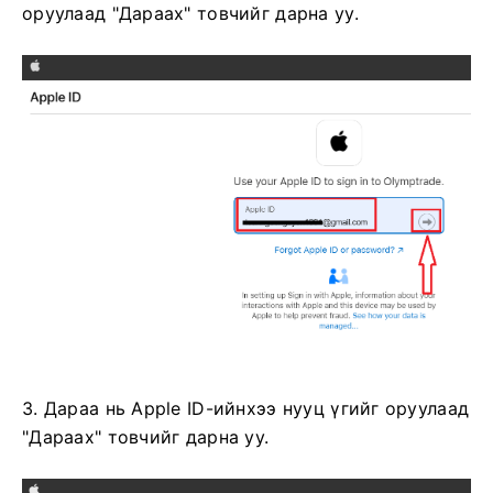
оруулаад "Дараах" товчийг дарна уу.
3. Дараа нь Apple ID-ийнхээ нууц үгийг оруулаад
"Дараах" товчийг дарна уу.