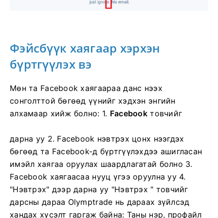
Фэйсбүүк хаягаар хэрхэн
бүртгүүлэх вэ
Мөн та Facebook хаягаараа данс нээх
сонголттой бөгөөд үүнийг хэдхэн энгийн
алхамаар хийж болно: 1.
Facebook
товчийг
дарна уу
2. Facebook нэвтрэх цонх нээгдэх
бөгөөд та Facebook-д бүртгүүлэхдээ ашигласан
имэйл хаягаа оруулах шаардлагатай болно
3.
Facebook хаягаасаа нууц үгээ оруулна уу
4.
"Нэвтрэх" дээр дарна уу "Нэвтрэх
" товчийг
дарсны дараа Olymptrade нь дараах зүйлсэд
хандах хүсэлт гаргаж байна: Таны нэр, профайл