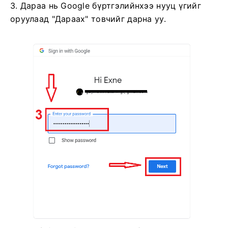
3. Дараа нь Google бүртгэлийнхээ нууц үгийг
оруулаад "Дараах" товчийг дарна уу.