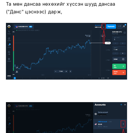
Та мөн дансаа нөхөхийг хүссэн шууд дансаа
("Данс" цэснээс) дарж,