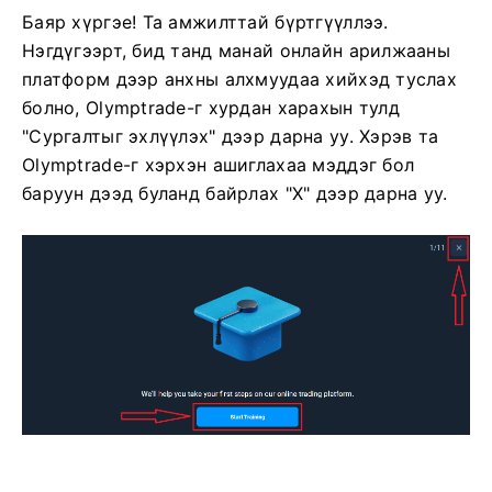
Баяр хүргэе! Та амжилттай бүртгүүллээ.
Нэгдүгээрт, бид танд манай онлайн арилжааны
платформ дээр анхны алхмуудаа хийхэд туслах
болно, Olymptrade-г хурдан харахын тулд
"Сургалтыг эхлүүлэх" дээр дарна уу. Хэрэв та
Olymptrade-г хэрхэн ашиглахаа мэддэг бол
баруун дээд буланд байрлах "X" дээр дарна уу.