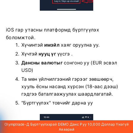
iOS гар утасны платформд бүртгүүлэх
боломжтой.
Хүчинтэй
имэйл
хаяг оруулна уу.
Хүчтэй
нууц үг
үүсгэ .
Дансны валютыг
сонгоно уу
(EUR эсвэл
USD)
Та мөн үйлчилгээний гэрээг зөвшөөрч,
хууль ёсны насанд хүрсэн (18-аас дээш)
гэдгээ баталгаажуулах шаардлагатай.
"Бүртгүүлэх" товчийг дарна уу
Olymptrade-Д Бүртгүүлээрэй DEMO Данс Руу 10,000 Доллар Үнэгүй
Аваарай