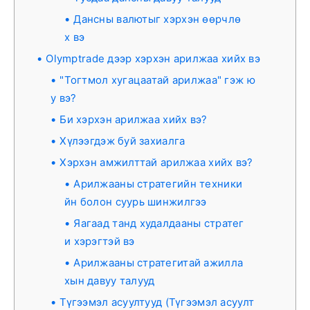
Дансны валютыг хэрхэн өөрчлө
х вэ
Olymptrade дээр хэрхэн арилжаа хийх вэ
"Тогтмол хугацаатай арилжаа" гэж ю
у вэ?
Би хэрхэн арилжаа хийх вэ?
Хүлээгдэж буй захиалга
Хэрхэн амжилттай арилжаа хийх вэ?
Арилжааны стратегийн техники
йн болон суурь шинжилгээ
Яагаад танд худалдааны стратег
и хэрэгтэй вэ
Арилжааны стратегитай ажилла
хын давуу талууд
Түгээмэл асуултууд (Түгээмэл асуулт