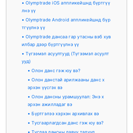
Olymptrade iOS аппликейшнд бүртгүү
лнэ үү
Olymptrade Android аппликейшнд бүр
тгүүлнэ үү
Olymptrade дансаа гар утасны вэб хув
илбар дээр бүртгүүлнэ үү
Түгээмэл асуултууд (Түгээмэл асуулт
ууд)
Олон данс гэж юу вэ?
Олон данстай арилжааны данс х
эрхэн үүсгэх вэ
Олон дансны урамшуулал: Энэ х
эрхэн ажилладаг вэ
Бүртгэлээ хэрхэн архивлах вэ
Тусгаарлагдсан данс гэж юу вэ?
Тусдаа дансны давуу талууд