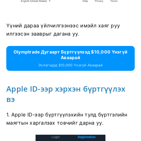
Үүний дараа үйлчилгээнээс имэйл хаяг руу
илгээсэн зааврыг дагана уу.
Olymptrade Дугаарт Бүртгүүлээд $10,000 Үнэгүй
Аваарай
Эхлэгчдэд $10,000 Үнэгүй Аваарай
Apple ID-ээр хэрхэн бүртгүүлэх
вэ
1. Apple ID-ээр бүртгүүлэхийн тулд бүртгэлийн
маягтын харгалзах товчийг дарна уу.