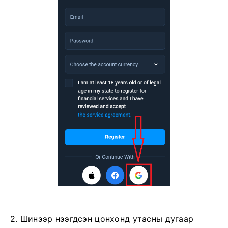
2. Шинээр нээгдсэн цонхонд утасны дугаар