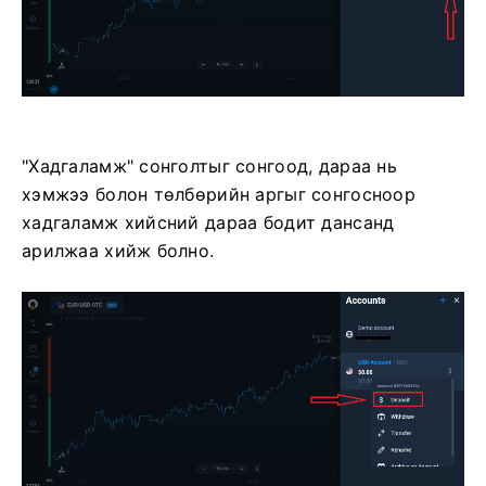
"Хадгаламж" сонголтыг сонгоод, дараа нь
хэмжээ болон төлбөрийн аргыг сонгосноор
хадгаламж хийсний дараа бодит дансанд
арилжаа хийж болно.