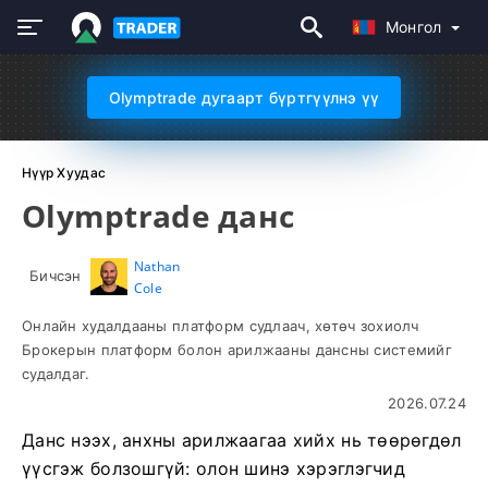
Монгол
Olymptrade дугаарт бүртгүүлнэ үү
Нүүр Хуудас
Olymptrade данс
Nathan
Бичсэн
Cole
Онлайн худалдааны платформ судлаач, хөтөч зохиолч
Брокерын платформ болон арилжааны дансны системийг
судалдаг.
2026.07.24
Данс нээх, анхны арилжаагаа хийх нь төөрөгдөл
үүсгэж болзошгүй: олон шинэ хэрэглэгчид