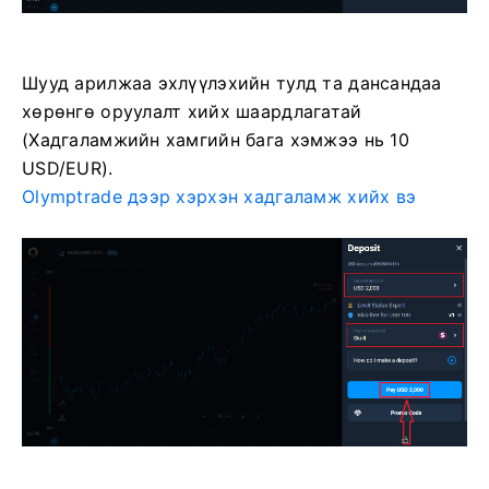
Шууд арилжаа эхлүүлэхийн тулд та дансандаа
хөрөнгө оруулалт хийх шаардлагатай
(Хадгаламжийн хамгийн бага хэмжээ нь 10
USD/EUR).
Olymptrade дээр хэрхэн хадгаламж хийх вэ