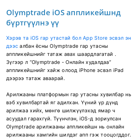
Olymptrade iOS аппликейшнд
бүртгүүлнэ үү
Хэрэв та iOS гар утастай бол App Store эсвэл эн
дээс
албан ёсны Olymptrade гар утасны
аппликейшнийг татаж авах шаардлагатай
.
Зүгээр л “Olymptrade - Онлайн худалдаа”
аппликейшнийг хайж олоод iPhone эсвэл iPad
дээрээ татаж аваарай.
Арилжааны платформын гар утасны хувилбар нь
вэб хувилбартай яг адилхан. Үүний үр дүнд
арилжаа хийх, мөнгө шилжүүлэхэд ямар ч
асуудал гарахгүй. Түүнчлэн, iOS-д зориулсан
Olymptrade арилжааны аппликейшн нь онлайн
арилжааны хамгийн шилдэг апп гэж тооцогддог.