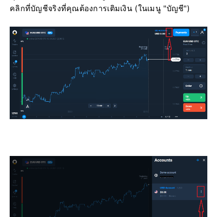
คลิกที่บัญชีจริงที่คุณต้องการเติมเงิน (ในเมนู "บัญชี")