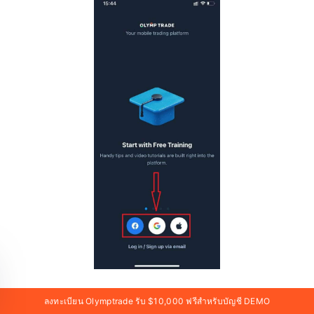
ลงทะเบียน Olymptrade รับ $10,000 ฟรีสำหรับบัญชี DEMO