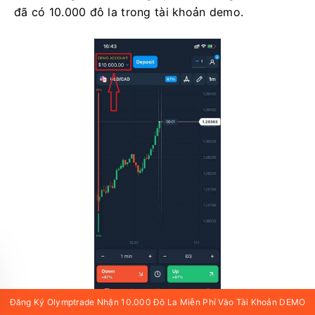
đã có 10.000 đô la trong tài khoản demo.
Đăng Ký Olymptrade Nhận 10.000 Đô La Miễn Phí Vào Tài Khoản DEMO