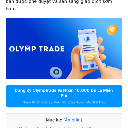
bạn được phê duyệt và sẵn sàng giao dịch sớm
hơn.
Đăng Ký Olymptrade Và Nhận 10.000 Đô La Miễn
Phí
Nhận 10.000 Đô La Miễn Phí Cho Người Mới Bắt Đầu
Mục lục
Ẩn giấu
[
]