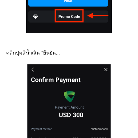
คลิกปุ่มสีน้ำเงิน "ยืนยัน..."