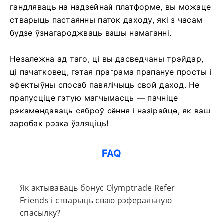
гандляваць на надзейнай платформе, вы можаце
стварыць пастаянны паток даходу, які з часам
будзе ўзнагароджваць вашы намаганні.
Незалежна ад таго, ці вы дасведчаны трэйдар,
ці пачатковец, гэтая праграма прапануе просты і
эфектыўны спосаб павялічыць свой даход. Не
прапусціце гэтую магчымасць — пачніце
рэкамендаваць сяброў сёння і назірайце, як ваш
заробак рэзка ўзляціць!
FAQ
Як актываваць бонус Olymptrade Refer
Friends і стварыць сваю рэферальную
спасылку?