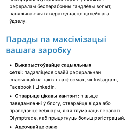
рэфералам бесперабойны гандлёвы вопыт,
павялічваючы іх верагоднасць далейшага
ўдзелу.
Парады па максімізацыі
вашага заробку
Выкарыстоўвайце сацыяльныя
сеткі:
падзяліцеся сваёй рэферальнай
спасылкай на такіх платформах, як Instagram,
Facebook і LinkedIn.
Стварыце цікавы кантэнт:
пішыце
паведамленні ў блогу, стварайце відэа або
праводзьце вебінары, якія тлумачаць перавагі
Olymptrade, каб прыцягнуць больш рэгістрацый.
Адсочвайце сваю