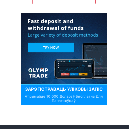
ЗАРЭГІСТРАВАЦЬ УЛІКОВЫ ЗАПІС
Атрымайце 10 000 Долараў Бясплатна Для
Пачаткоўцаў