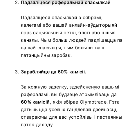
Падзяліцеся рэферальнай спасылкай
Падзяліцеся спасылкай з сябрамі,
калегамі або вашай анлайн-аўдыторыяй
праз сацыяльныя сеткі, блогі або іншыя
каналы. Чым больш людзей падпішацца па
вашай спасылцы, тым большы ваш
патэнцыйны заробак.
Зарабляйце да 60% камісіі.
За кожную здзелку, здзейсненую вашымі
рэфераламі, вы будзеце атрымліваць да
60% камісій,
якія збірае Olymptrade. Гэта
датычыцца ўсёй іх гандлёвай дзейнасці,
ствараючы для вас устойлівы і пастаянны
паток даходу.