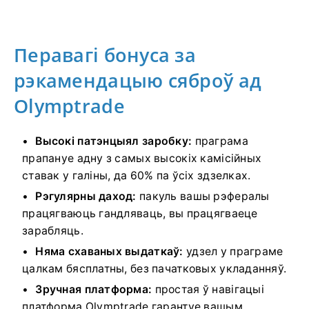
Перавагі бонуса за
рэкамендацыю сяброў ад
Olymptrade
Высокі патэнцыял заробку:
праграма
прапануе адну з самых высокіх камісійных
ставак у галіны, да 60% па ўсіх здзелках.
Рэгулярны даход:
пакуль вашы рэфералы
працягваюць гандляваць, вы працягваеце
зарабляць.
Няма схаваных выдаткаў:
удзел у праграме
цалкам бясплатны, без пачатковых укладанняў.
Зручная платформа:
простая ў навігацыі
платформа Olymptrade гарантуе вашым