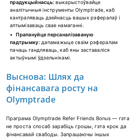
прадукцыйнасць:
выкарыстоўвайце
аналітычныя інструменты Olymptrade, каб
кантраляваць дзейнасць вашых рэфералаў і
аптымізаваць свае намаганні.
Прапануйце персаналізаваную
падтрымку:
дапамажыце сваім рэфералам
пачаць гандляваць, каб яны заставаліся
актыўнымі ўдзельнікамі.
Выснова: Шлях да
фінансавага росту на
Olymptrade
Праграма Olymptrade Refer Friends Bonus — гэта
не проста спосаб зарабіць грошы, гэта крок да
фінансавай свабоды. Запрашаючы іншых