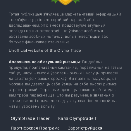
Гэтая публікацыя з'яўляецца маркетынгавай інфармацыяй
і не з'яўляецца інвестыцыйнай парадай або
даследаваннем. Яго змест прадстаўляе агульныя
погляды нашых экспертаў і не ўлічвае асабістыя
абставіны асобных чытачоў, вопыт інвестыцый або
бягучае фінансавае становішча.
Unofficial website of the Olymp Trade
Апавяшчэнне аб агульнай рызыцы
: Гандлёвыя
прадукты, прапанаваныя кампаніяй, пералічаныя на гэтым
сайце, нясуць высокі ўзровень рызыкі і могуць прывесці
да страты ўсіх вашых сродкаў. Вы павінны падумаць, ці
можаце вы дазволіць сабе ўзяць на сябе высокі рызыка
страты грошай. Перш чым прыняць рашэнне аб гандлі,
вам трэба пераканацца, што вы разумееце звязаныя з
гэтым рызыкі і прымаеце пад увагу свае інвестыцыйныя
мэты і ўзровень вопыту.
Olymptrade Trader
Каля Olymptrade Г
Партнёрская Праграма
Зарэгіструйцеся