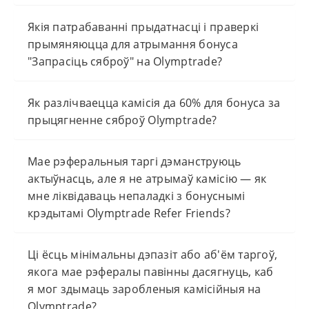
Якія патрабаванні прыдатнасці і праверкі
прымяняюцца для атрымання бонуса
"Запрасіць сяброў" на Olymptrade?
Як разлічваецца камісія да 60% для бонуса за
прыцягненне сяброў Olymptrade?
Мае рэферальныя таргі дэманструюць
актыўнасць, але я не атрымаў камісію — як
мне ліквідаваць непаладкі з бонуснымі
крэдытамі Olymptrade Refer Friends?
Ці ёсць мінімальны дэпазіт або аб'ём таргоў,
якога мае рэфералы павінны дасягнуць, каб
я мог здымаць заробленыя камісійныя на
Olymptrade?