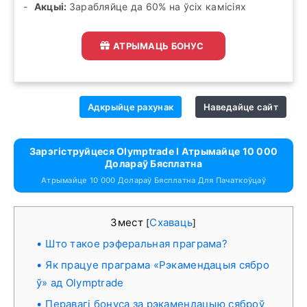
Акцыі:
Зарабляйце да 60% на ўсіх камісіях
АТРЫМАЦЬ БОНУС
Адкрыйце рахунак
Наведайце сайт
Зарэгіструйцеся Olymptrade І Атрымайце 10 000
Долараў Бясплатна
Атрымайце 10 000 Долараў Бясплатна Для Пачаткоўцаў
Змест
Схаваць
[
]
Што такое рэферальная праграма?
Як працуе праграма «Рэкамендацыя сябро
ў» ад Olymptrade
Перавагі бонуса за рэкамендацыю сяброў