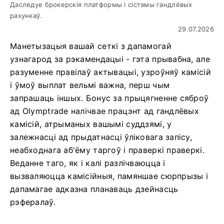
Даследуе брокерскія платформы і сістэмы гандлёвых
рахункаў.
29.07.2026
Манетызацыя вашай сеткі з дапамогай
узнагарод за рэкамендацыі - гэта прывабна, але
разуменне правілаў актывацыі, узроўняў камісій
і ўмоў выплат вельмі важна, перш чым
запрашаць іншых. Бонус за прыцягненне сяброў
ад Olymptrade налічвае працэнт ад гандлёвых
камісій, атрыманых вашымі суддзямі, у
залежнасці ад прыдатнасці ўліковага запісу,
неабходнага аб'ёму таргоў і праверкі праверкі.
Веданне таго, як і калі разлічваюцца і
вызваляюцца камісійныя, памяншае сюрпрызы і
дапамагае адказна планаваць дзейнасць
рэфералаў.