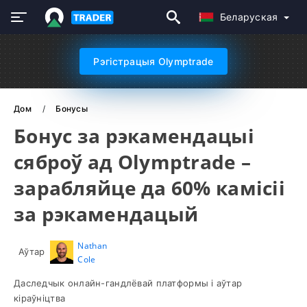
Беларуская
Рэгістрацыя Olymptrade
Дом
Бонусы
Бонус за рэкамендацыі
сяброў ад Olymptrade –
зарабляйце да 60% камісіі
за рэкамендацый
Nathan
Аўтар
Cole
Даследчык онлайн-гандлёвай платформы і аўтар
кіраўніцтва