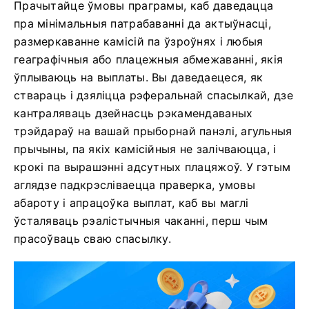
Прачытайце ўмовы праграмы, каб даведацца
пра мінімальныя патрабаванні да актыўнасці,
размеркаванне камісій па ўзроўнях і любыя
геаграфічныя або плацежныя абмежаванні, якія
ўплываюць на выплаты. Вы даведаецеся, як
ствараць і дзяліцца рэферальнай спасылкай, дзе
кантраляваць дзейнасць рэкамендаваных
трэйдараў на вашай прыборнай панэлі, агульныя
прычыны, па якіх камісійныя не залічваюцца, і
крокі па вырашэнні адсутных плацяжоў. У гэтым
аглядзе падкрэсліваецца праверка, умовы
абароту і апрацоўка выплат, каб вы маглі
ўсталяваць рэалістычныя чаканні, перш чым
прасоўваць сваю спасылку.