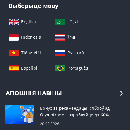
Выберыце мову
English
العربيّة
Indonesia
ไทย
Tiếng Việt
Русский
Español
Português
АПОШНІЯ НАВІНЫ
Бонус за рэкамендацыі сяброў ад
Olymptrade – зарабляйце да 60%
камісіі за рэкамендацый
29.07.2026