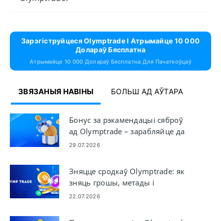
Зарэгіструйцеся Olymptrade І Атрымайце 10 000
Долараў Бясплатна
Атрымайце 10 000 Долараў Бясплатна Для Пачаткоўцаў
ЗВЯЗАНЫЯ НАВІНЫ
БОЛЬШ АД АЎТАРА
Бонус за рэкамендацыі сяброў
ад Olymptrade – зарабляйце да
60% камісіі за рэкамендацый
29.07.2026
Зняцце сродкаў Olymptrade: як
зняць грошы, метады і
апрацоўка
22.07.2026