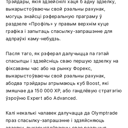
Трэйдары, якія здзейснілі хаця б адну здзелку,
выкарыстоўваючы свой рэальны рахунак,
могуць знайсці рэферальную праграму ў
раздзеле «Профіль» у правым верхнім куце
графіка і запытаць спасылку-запрашэнне для
адпраўкі каму-небудзь.
Пасля таго, як рэферал далучыцца па гэтай
спасылцы і здзейсніць сваю першую здзелку на
фіксаваны час або на рынку Форекс,
выкарыстоўваючы свой рэальны рахунак,
абодва трэйдары атрымаюць куб Boost, які
змяшчае да 150 000 XP, або гандлёвую стратэгію
ўзроўню Expert або Advanced.
Калі некалькі чалавек далучацца да Olymptrade
праз спасылку-запрашэнне і здзяйсняюць
здзелку, выкарыстоўваючы свае рэальныя