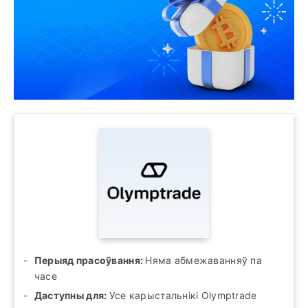
Перыяд прасоўвання:
Няма абмежаванняў па
часе
Даступны для:
Усе карыстальнікі Olymptrade