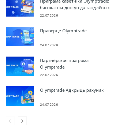
Праграма саветніка Olymptrade:
бясплатны доступ да гандлёвых
сігналаў
22.07.2026
Праверце Olymptrade
24.07.2026
Партнёрская праграма
Olymptrade
22.07.2026
Olymptrade Адкрыць рахунак
24.07.2026