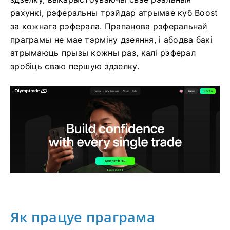
рахункі, рэферальны трэйдар атрымае куб Boost
за кожнага рэферала. Прапанова рэферальнай
праграмы не мае тэрміну дзеяння, і абодва бакі
атрымаюць прызы кожны раз, калі рэферал
зробіць сваю першую здзелку.
Як працуе праграма