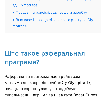
ад Olymptrade
Парады па максімізацыі вашага заробку
Выснова: Шлях да фінансавага росту на Oly
mptrade
Што такое рэферальная
праграма?
Рэферальная праграма дае трэйдарам
магчымасць запрасіць сяброў у Olymptrade,
пачаць ствараць уласную гандлёвую
супольнасць і атрымліваць за гэта Boost Cubes.