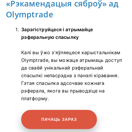
«Рэкамендацыя сяброў» ад
Olymptrade
Зарэгіструйцеся і атрымайце
рэферальную спасылку
Калі вы ўжо з'яўляецеся карыстальнікам
Olymptrade, вы можаце атрымаць доступ
да сваёй унікальнай рэферальнай
спасылкі непасрэдна з панэлі кіравання.
Гэтая спасылка адсочвае кожнага
рэферала, якога вы прыводзіце на
платформу.
ПАЧАЦЬ ЗАРАЗ