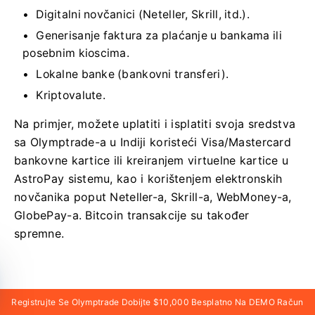
Digitalni novčanici (Neteller, Skrill, itd.).
Generisanje faktura za plaćanje u bankama ili
posebnim kioscima.
Lokalne banke (bankovni transferi).
Kriptovalute.
Na primjer, možete uplatiti i isplatiti svoja sredstva
sa Olymptrade-a u Indiji koristeći Visa/Mastercard
bankovne kartice ili kreiranjem virtuelne kartice u
AstroPay sistemu, kao i korištenjem elektronskih
novčanika poput Neteller-a, Skrill-a, WebMoney-a,
GlobePay-a. Bitcoin transakcije su također
spremne.
Kako da izvršim depozit
Registrujte Se Olymptrade Dobijte $10,000 Besplatno Na DEMO Račun