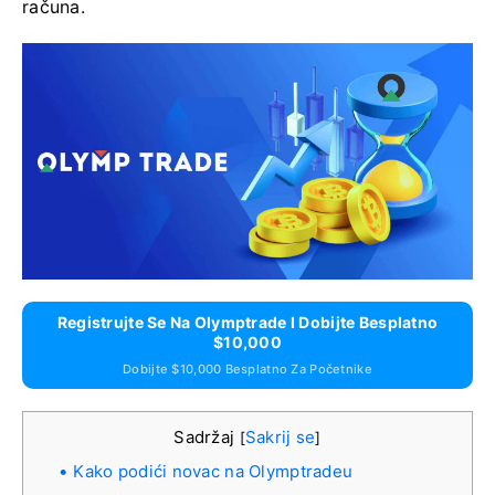
računa.
Registrujte Se Na Olymptrade I Dobijte Besplatno
$10,000
Dobijte $10,000 Besplatno Za Početnike
Sadržaj
Sakrij se
[
]
Kako podići novac na Olymptradeu