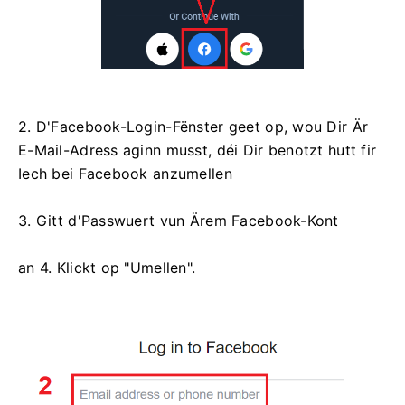
2. D'Facebook-Login-Fënster geet op, wou Dir Är
E-Mail-Adress aginn musst, déi Dir benotzt hutt fir
Iech bei Facebook anzumellen
3. Gitt d'Passwuert vun Ärem Facebook-Kont
an 4. Klickt op "Umellen".