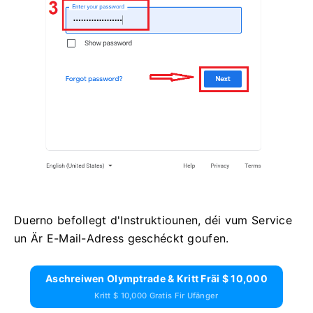
Duerno befollegt d'Instruktiounen, déi vum Service
un Är E-Mail-Adress geschéckt goufen.
Aschreiwen Olymptrade & Kritt Fräi $ 10,000
Kritt $ 10,000 Gratis Fir Ufänger