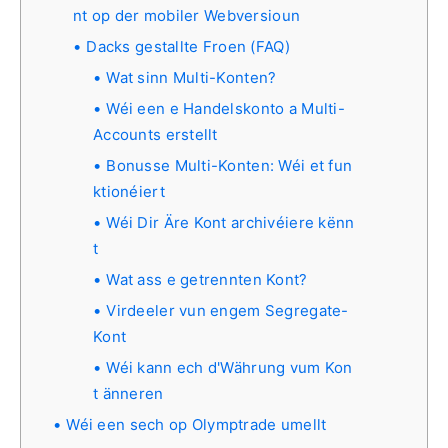
nt op der mobiler Webversioun
Dacks gestallte Froen (FAQ)
Wat sinn Multi-Konten?
Wéi een e Handelskonto a Multi-
Accounts erstellt
Bonusse Multi-Konten: Wéi et fun
ktionéiert
Wéi Dir Äre Kont archivéiere kënn
t
Wat ass e getrennten Kont?
Virdeeler vun engem Segregate-
Kont
Wéi kann ech d'Währung vum Kon
t änneren
Wéi een sech op Olymptrade umellt