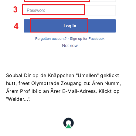
Soubal Dir op de Knäppchen "Umellen" geklickt
hutt, freet Olymptrade Zougang zu: Ären Numm,
Ärem Profilbild an Ärer E-Mail-Adress. Klickt op
"Weider...".