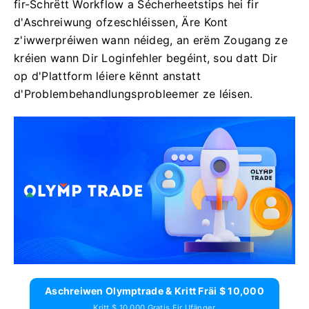
fir-Schrëtt Workflow a Sécherheetstips hei fir
d'Aschreiwung ofzeschléissen, Äre Kont
z'iwwerpréiwen wann néideg, an erëm Zougang ze
kréien wann Dir Loginfehler begéint, sou datt Dir
op d'Plattform léiere kënnt anstatt
d'Problembehandlungsprobleemer ze léisen.
Aschreiwen Olymptrade & Kritt Fräi $ 10,000
Kritt $ 10,000 Gratis Fir Ufänger