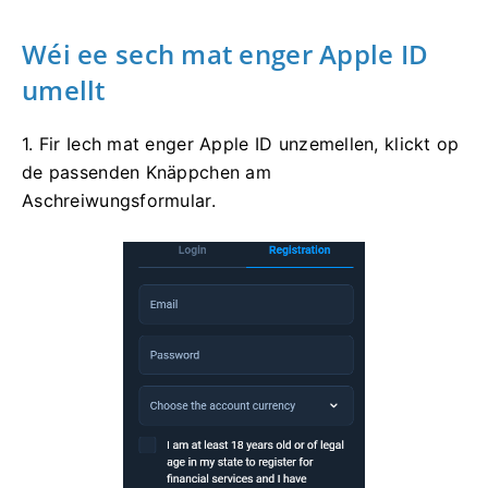
Wéi ee sech mat enger Apple ID
umellt
1. Fir Iech mat enger Apple ID unzemellen, klickt op
de passenden Knäppchen am
Aschreiwungsformular.