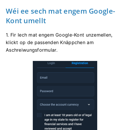
Wéi ee sech mat engem Google-
Kont umellt
1. Fir Iech mat engem Google-Kont unzemellen,
klickt op de passenden Knäppchen am
Aschreiwungsformular.