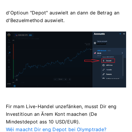
d'Optioun "Depot" auswielt an dann de Betrag an
d'Bezuelmethod auswielt.
Fir mam Live-Handel unzefänken, musst Dir eng
Investitioun an Ärem Kont maachen (De
Mindestdepot ass 10 USD/EUR).
Wéi maacht Dir eng Depot bei Olymptrade?