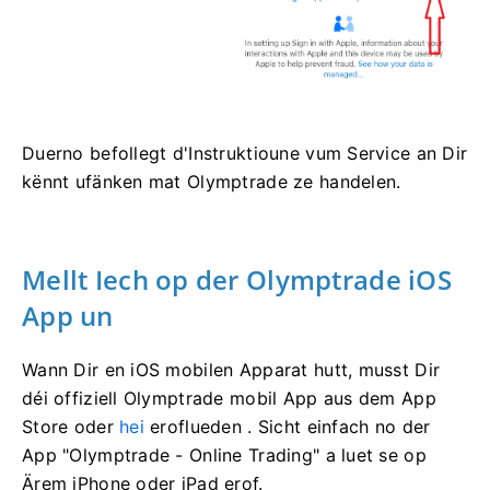
Duerno befollegt d'Instruktioune vum Service an Dir
kënnt ufänken mat Olymptrade ze handelen.
Mellt Iech op der Olymptrade iOS
App un
Wann Dir en iOS mobilen Apparat hutt, musst Dir
déi offiziell Olymptrade mobil App aus dem App
Store oder
hei
eroflueden . Sicht einfach no der
App "Olymptrade - Online Trading" a luet se op
Ärem iPhone oder iPad erof.