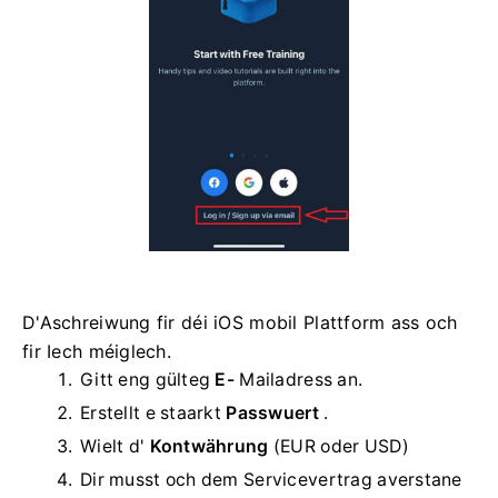
D'Aschreiwung fir déi iOS mobil Plattform ass och
fir Iech méiglech.
Gitt eng gülteg
E-
Mailadress an.
Erstellt e staarkt
Passwuert
.
Wielt d'
Kontwährung
(EUR oder USD)
Dir musst och dem Servicevertrag averstane