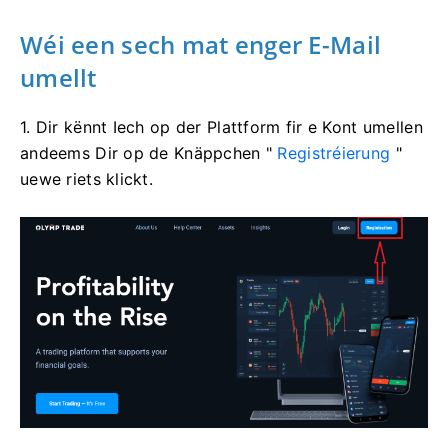
Wéi een sech mat enger E-Mail
umellt
1. Dir kënnt Iech op der Plattform fir e Kont umellen
andeems Dir op de Knäppchen "
Registréierung
"
uewe riets klickt.