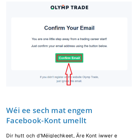
Wéi ee sech mat engem
Facebook-Kont umellt
Dir hutt och d'Méiglechkeet, Äre Kont iwwer e