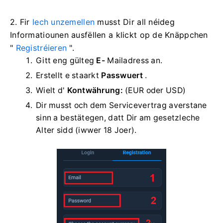
2. Fir
Iech unzemellen
musst Dir all néideg
Informatiounen ausfëllen a klickt op de Knäppchen
"
Registréieren
".
Gitt eng gülteg
E-
Mailadress an.
Erstellt e staarkt
Passwuert
.
Wielt d'
Kontwährung:
(EUR oder USD)
Dir musst och dem Servicevertrag averstane
sinn a bestätegen, datt Dir am gesetzleche
Alter sidd (iwwer 18 Joer).