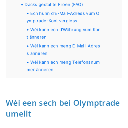
Dacks gestallte Froen (FAQ)
Ech hunn d'E-Mail-Adress vum Ol
ymptrade-Kont vergiess
Wéi kann ech d'Währung vum Kon
t änneren
Wéi kann ech meng E-Mail-Adres
s änneren
Wéi kann ech meng Telefonsnum
mer änneren
Wéi een sech bei Olymptrade
umellt