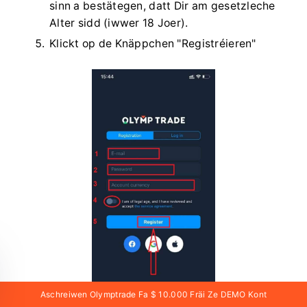
sinn a bestätegen, datt Dir am gesetzleche
Alter sidd (iwwer 18 Joer).
Klickt op de Knäppchen "Registréieren"
Aschreiwen Olymptrade Fa $ 10.000 Fräi Ze DEMO Kont