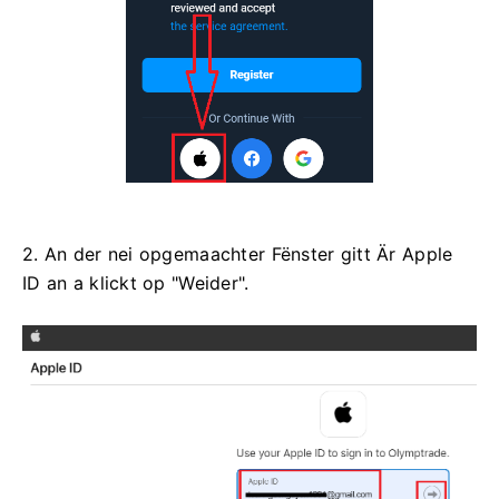
2. An der nei opgemaachter Fënster gitt Är Apple
ID an a klickt op "Weider".