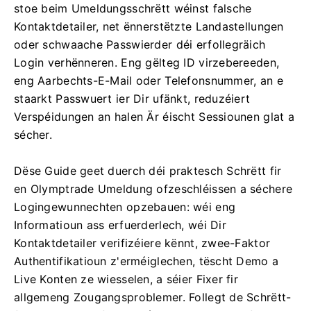
stoe beim Umeldungsschrëtt wéinst falsche
Kontaktdetailer, net ënnerstëtzte Landastellungen
oder schwaache Passwierder déi erfollegräich
Login verhënneren. Eng gëlteg ID virzebereeden,
eng Aarbechts-E-Mail oder Telefonsnummer, an e
staarkt Passwuert ier Dir ufänkt, reduzéiert
Verspéidungen an halen Är éischt Sessiounen glat a
sécher.
Dëse Guide geet duerch déi praktesch Schrëtt fir
en Olymptrade Umeldung ofzeschléissen a séchere
Logingewunnechten opzebauen: wéi eng
Informatioun ass erfuerderlech, wéi Dir
Kontaktdetailer verifizéiere kënnt, zwee-Faktor
Authentifikatioun z'erméiglechen, tëscht Demo a
Live Konten ze wiesselen, a séier Fixer fir
allgemeng Zougangsproblemer. Follegt de Schrëtt-