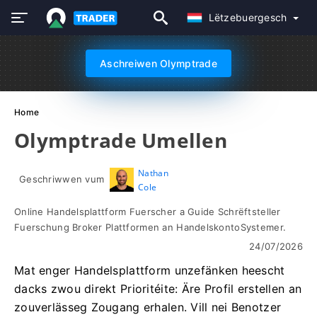
Lëtzebuergesch
Aschreiwen Olymptrade
Home
Olymptrade Umellen
Nathan
Geschriwwen vum
Cole
Online Handelsplattform Fuerscher a Guide Schrëftsteller
Fuerschung Broker Plattformen an HandelskontoSystemer.
24/07/2026
Mat enger Handelsplattform unzefänken heescht
dacks zwou direkt Prioritéite: Äre Profil erstellen an
zouverlässeg Zougang erhalen. Vill nei Benotzer