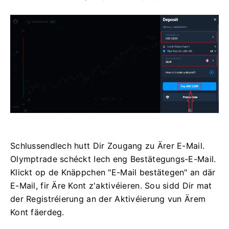
Schlussendlech hutt Dir Zougang zu Ärer E-Mail.
Olymptrade schéckt Iech eng Bestätegungs-E-Mail.
Klickt op de Knäppchen "E-Mail bestätegen" an där
E-Mail, fir Äre Kont z'aktivéieren. Sou sidd Dir mat
der Registréierung an der Aktivéierung vun Ärem
Kont fäerdeg.