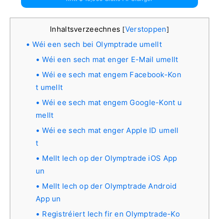
Inhaltsverzeechnes
Verstoppen
[
]
Wéi een sech bei Olymptrade umellt
Wéi een sech mat enger E-Mail umellt
Wéi ee sech mat engem Facebook-Kon
t umellt
Wéi ee sech mat engem Google-Kont u
mellt
Wéi ee sech mat enger Apple ID umell
t
Mellt Iech op der Olymptrade iOS App
un
Mellt Iech op der Olymptrade Android
App un
Registréiert Iech fir en Olymptrade-Ko