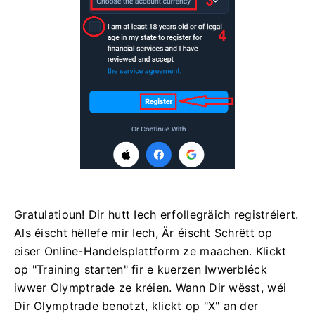
Gratulatioun! Dir hutt Iech erfollegräich registréiert.
Als éischt hëllefe mir Iech, Är éischt Schrëtt op
eiser Online-Handelsplattform ze maachen. Klickt
op "Training starten" fir e kuerzen Iwwerbléck
iwwer Olymptrade ze kréien. Wann Dir wësst, wéi
Dir Olymptrade benotzt, klickt op "X" an der