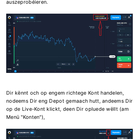
auszeprobéieren.
Dir kënnt och op engem richtege Kont handelen,
nodeems Dir eng Depot gemaach hutt, andeems Dir
op de Live-Kont klickt, deen Dir opluede wëllt (am
Menü "Konten"),