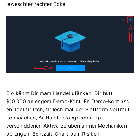
ieweschter rechter Ecke.
Elo kënnt Dir mam Handel ufänken, Dir hutt
$10.000 an engem Demo-Kont. En Demo-Kont ass
en Tool fir Iech, fir Iech mat der Plattform vertraut
ze maachen, Är Handelsfäegkeeten op
verschiddenen Aktiva ze üben an nei Mechaniken
op engem Echtzäit-Chart ouni Risiken