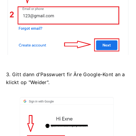
3. Gitt dann d'Passwuert fir Äre Google-Kont an a
klickt op "Weider".