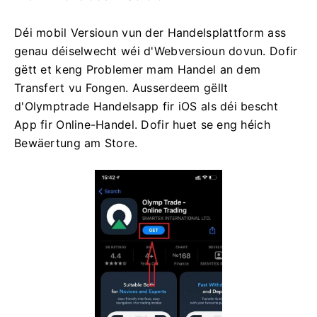
Déi mobil Versioun vun der Handelsplattform ass
genau déiselwecht wéi d'Webversioun dovun. Dofir
gëtt et keng Problemer mam Handel an dem
Transfert vu Fongen. Ausserdeem gëllt
d'Olymptrade Handelsapp fir iOS als déi bescht
App fir Online-Handel. Dofir huet se eng héich
Bewäertung am Store.