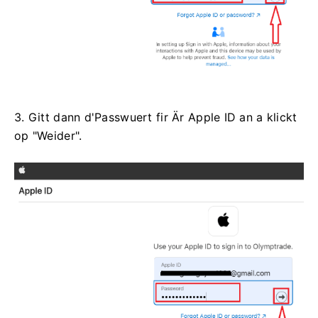
3. Gitt dann d'Passwuert fir Är Apple ID an a klickt
op "Weider".