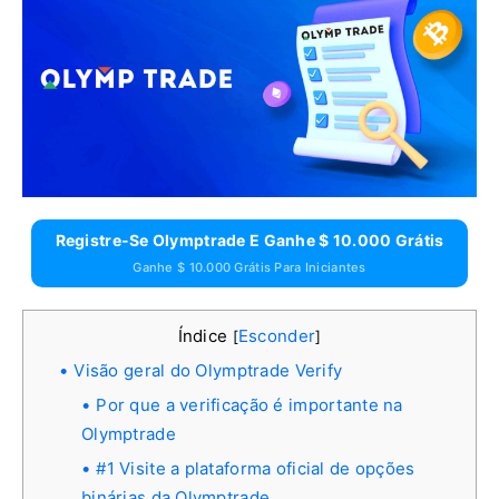
Registre-Se Olymptrade E Ganhe $ 10.000 Grátis
Ganhe $ 10.000 Grátis Para Iniciantes
Índice
Esconder
[
]
Visão geral do Olymptrade Verify
Por que a verificação é importante na
Olymptrade
#1 Visite a plataforma oficial de opções
binárias da Olymptrade