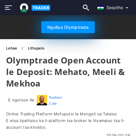
Sesotho
Ngolisa Olymptrade
Lehae
Lithupelo
Olymptrade Open Account
le Deposit: Mehato, Meeli &
Mekhoa
Nathan
E ngotsoe Ke
Cole
Online Trading Platform Mofuputsi le Mongoli oa Tataiso
E etsa lipatlisiso ka li-platform tsa broker le litsamaiso tsa li-
account tsa khoebo.
2026-07-29