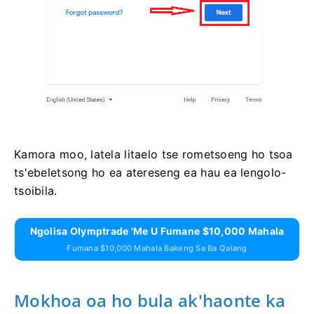
Kamora moo, latela litaelo tse rometsoeng ho tsoa
ts'ebeletsong ho ea atereseng ea hau ea lengolo-
tsoibila.
Ngolisa Olymptrade 'me U Fumane $10,000 Mahala
Fumana $10,000 Mahala Bakeng Sa Ba Qalang
Mokhoa oa ho bula ak'haonte ka