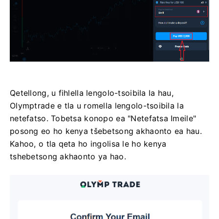
Qetellong, u fihlella lengolo-tsoibila la hau,
Olymptrade e tla u romella lengolo-tsoibila la
netefatso. Tobetsa konopo ea "Netefatsa Imeile"
posong eo ho kenya tšebetsong akhaonto ea hau.
Kahoo, o tla qeta ho ingolisa le ho kenya
tshebetsong akhaonto ya hao.