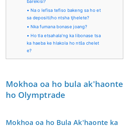
barekisi?
Na o lefisa tefiso bakeng sa ho et
sa depositi/ho ntsha tjhelete?
Nka fumana bonase joang?
Ho tla etsahala'ng ka libonase tsa
ka haeba ke hlakola ho ntša chelet
e?
Mokhoa oa ho bula ak'haonte
ho Olymptrade
Mokhoa oa ho Bula Ak'haonte ka