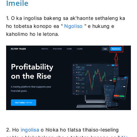
Imeile
1. O ka ingolisa bakeng sa ak'haonte sethaleng ka
ho tobetsa konopo ea "
Ngoliso
" e hukung e
kaholimo ho le letona.
2. Ho
ingolisa
o hloka ho tlatsa tlhaiso-leseling