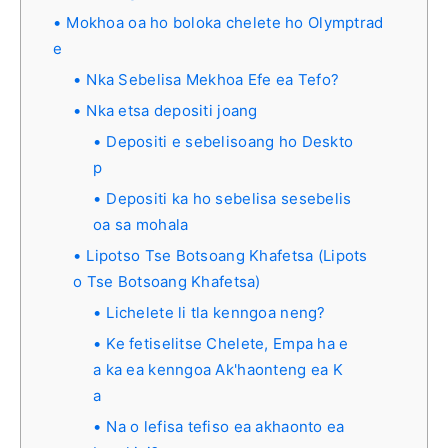
Mokhoa oa ho boloka chelete ho Olymptrad
e
Nka Sebelisa Mekhoa Efe ea Tefo?
Nka etsa depositi joang
Depositi e sebelisoang ho Deskto
p
Depositi ka ho sebelisa sesebelis
oa sa mohala
Lipotso Tse Botsoang Khafetsa (Lipots
o Tse Botsoang Khafetsa)
Lichelete li tla kenngoa neng?
Ke fetiselitse Chelete, Empa ha e
a ka ea kenngoa Ak'haonteng ea K
a
Na o lefisa tefiso ea akhaonto ea