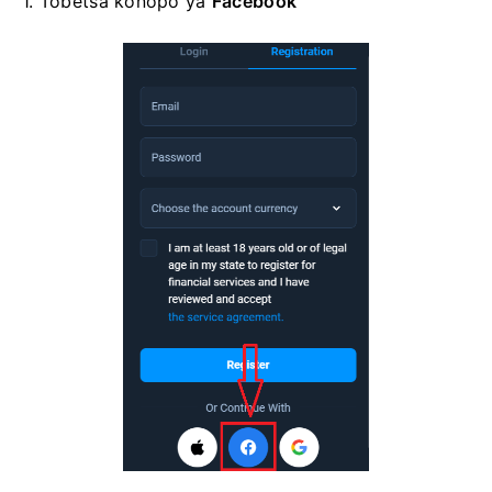
1. Tobetsa
konopo ya
Facebook