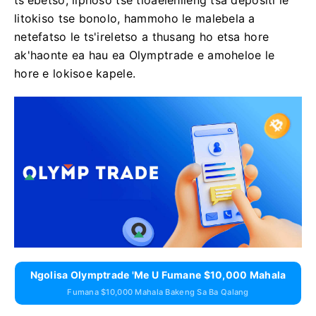
ts'ebetso, liphoso tse tloaelehileng tsa depositi le
litokiso tse bonolo, hammoho le malebela a
netefatso le ts'ireletso a thusang ho etsa hore
ak'haonte ea hau ea Olymptrade e amoheloe le
hore e lokisoe kapele.
Ngolisa Olymptrade 'me U Fumane $10,000 Mahala
Fumana $10,000 Mahala Bakeng Sa Ba Qalang