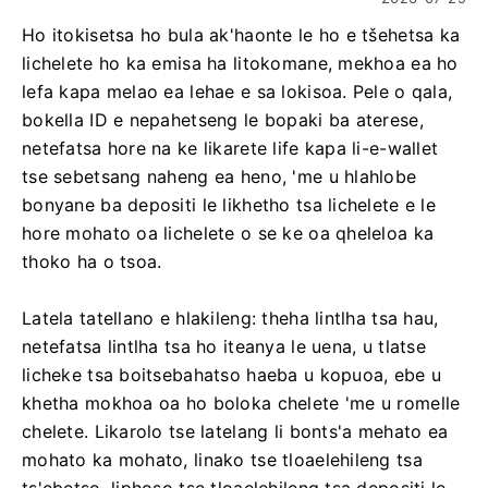
Ho itokisetsa ho bula ak'haonte le ho e tšehetsa ka
lichelete ho ka emisa ha litokomane, mekhoa ea ho
lefa kapa melao ea lehae e sa lokisoa. Pele o qala,
bokella ID e nepahetseng le bopaki ba aterese,
netefatsa hore na ke likarete life kapa li-e-wallet
tse sebetsang naheng ea heno, 'me u hlahlobe
bonyane ba depositi le likhetho tsa lichelete e le
hore mohato oa lichelete o se ke oa qheleloa ka
thoko ha o tsoa.
Latela tatellano e hlakileng: theha lintlha tsa hau,
netefatsa lintlha tsa ho iteanya le uena, u tlatse
licheke tsa boitsebahatso haeba u kopuoa, ebe u
khetha mokhoa oa ho boloka chelete 'me u romelle
chelete. Likarolo tse latelang li bonts'a mehato ea
mohato ka mohato, linako tse tloaelehileng tsa