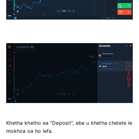
Khetha khetho ea "Deposit", ebe u khetha chelete le
mokhoa oa ho lefa.