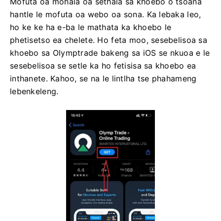
Mofuta oa mohala oa sethala sa khoebo o tšoana
hantle le mofuta oa webo oa sona. Ka lebaka leo,
ho ke ke ha e-ba le mathata ka khoebo le
phetisetso ea chelete. Ho feta moo, sesebelisoa sa
khoebo sa Olymptrade bakeng sa iOS se nkuoa e le
sesebelisoa se setle ka ho fetisisa sa khoebo ea
inthanete. Kahoo, se na le lintlha tse phahameng
lebenkeleng.