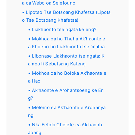
a oa Webo oa Selefouno
Lipotso Tse Botsoang Khafetsa (Lipots
o Tse Botsoang Khafetsa)
Liakhaonto tse ngata ke eng?
Mokhoa oa ho Theha Ak'haonte e
a Khoebo ho Liakhaonto tse 'maloa
Libonase Liakhaonto tse ngata: K
amoo li Sebetsang Kateng
Mokhoa oa ho Boloka Ak'haonte e
a Hao
Ak'haonte e Arohantsoeng ke En
g?
Melemo ea Ak'haonte e Arohanya
ng
Nka Fetola Chelete ea Ak'haonte
Joang