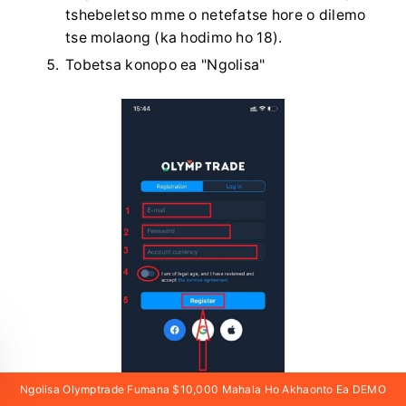
tshebeletso mme o netefatse hore o dilemo
tse molaong (ka hodimo ho 18).
Tobetsa konopo ea "Ngolisa"
Ngolisa Olymptrade Fumana $10,000 Mahala Ho Akhaonto Ea DEMO