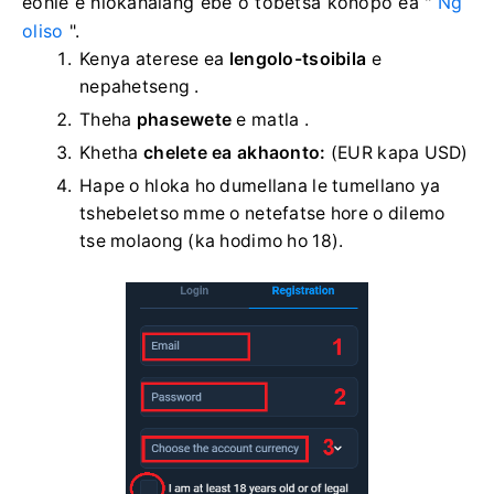
eohle e hlokahalang ebe o tobetsa konopo ea "
Ng
oliso
".
Kenya aterese ea
lengolo-tsoibila
e
nepahetseng .
Theha
phasewete
e matla .
Khetha
chelete ea akhaonto:
(EUR kapa USD)
Hape o hloka ho dumellana le tumellano ya
tshebeletso mme o netefatse hore o dilemo
tse molaong (ka hodimo ho 18).