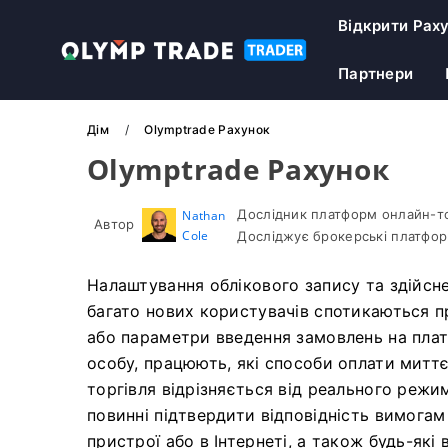
Відкрити Рах
Партнери
Дім
Olymptrade Рахунок
Olymptrade Рахунок
Дослідник платформ онлайн-тор
Nathan
Автор
Cole
Досліджує брокерські платфор
Налаштування облікового запису та здійсне
багато нових користувачів спотикаються п
або параметри введення замовлень на плат
особу, працюють, які способи оплати митт
торгівля відрізняється від реального реж
повинні підтвердити відповідність вимогам
пристрої або в Інтернеті, а також будь-які