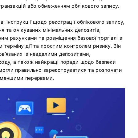
транзакцій або обмеженням облікового запису.
і інструкції щодо реєстрації облікового запису,
ня та очікуваних мінімальних депозитів,
им рахунками та розміщення базової торгівлі з
 терміну дії та простим контролем ризику. Він
ов’язаних із невдалими депозитами,
ходу, а також найкращі поради щодо безпеки
 могли правильно зареєструватися та розпочати
а меншими перервами.