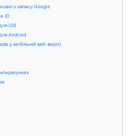
ікового запису Google
e ID
для iOS
для Android
ade у мобільній веб-версії
льтирахунках
ює