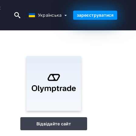
к
Українська
Українська
зареєструватися
Відвідайте сайт