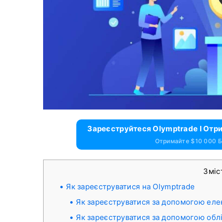
Зареєструйтеся Olymptrade І Отр
Отримайте $10 000 Б
Зміс
Як зареєструватися на Olymptrade
Як зареєструватися за допомогою еле
Як зареєструватися за допомогою обл