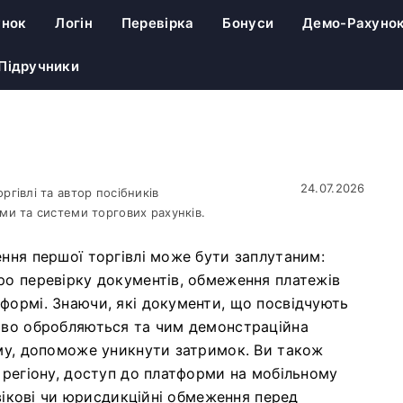
унок
Логін
Перевірка
Бонуси
Демо-Рахуно
Підручники
24.07.2026
гівлі та автор посібників
ми та системи торгових рахунків.
ння першої торгівлі може бути заплутаним:
ро перевірку документів, обмеження платежів
формі. Знаючи, які документи, що посвідчують
єво обробляються та чим демонстраційна
иму, допоможе уникнути затримок. Ви також
 регіону, доступ до платформи на мобільному
 вікові чи юрисдикційні обмеження перед