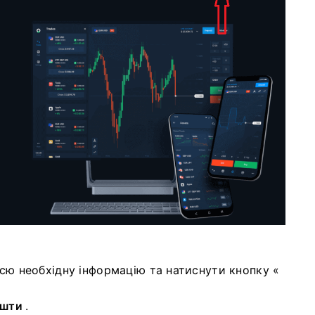
сю необхідну інформацію та натиснути
кнопку «
ошти
.