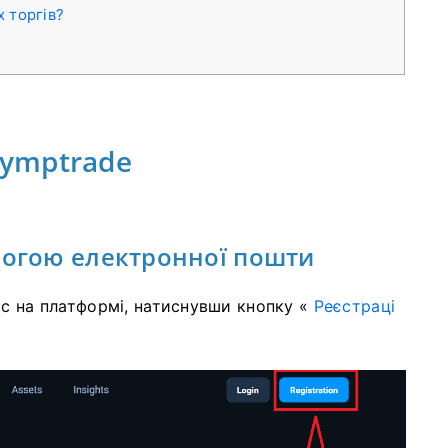
х торгів?
lymptrade
могою електронної пошти
ис на платформі, натиснувши кнопку «
Реєстраці