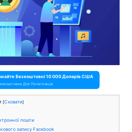
имайте Безкоштовні 10 000 Доларів США
езкоштовно Для Початківців
т
Сховати
[
]
ктронної пошти
ікового запису Facebook