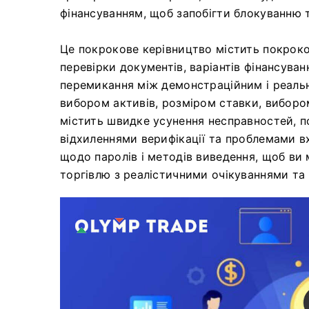
фінансуванням, щоб запобігти блокуванню 
Це покрокове керівництво містить покроков
перевірки документів, варіантів фінансуван
перемикання між демонстраційним і реальн
вибором активів, розміром ставки, вибором
містить швидке усунення несправностей, п
відхиленнями верифікації та проблемами в
щодо паролів і методів виведення, щоб ви
торгівлю з реалістичними очікуваннями т