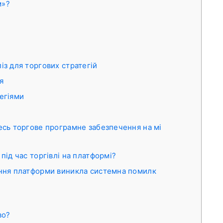
м»?
із для торгових стратегій
я
егіями
есь торгове програмне забезпечення на мі
під час торгівлі на платформі?
ення платформи виникла системна помилк
во?