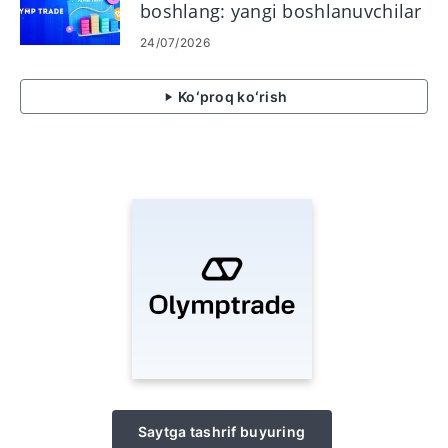
boshlang: yangi boshlanuvchilar
uchun bosqichma-bosqich
24/07/2026
Koʻproq koʻrish
Saytga tashrif buyuring