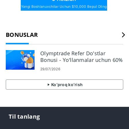
Yangi Boshlanuvchilar Uchun $10,000 Bepul Oling
BONUSLAR
Olymptrade Refer Do'stlar
Bonusi - Yo'llanmalar uchun 60%
gacha komissiya oling
29/07/2026
Koʻproq koʻrish
Til tanlang