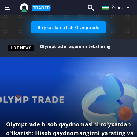
Ўзбек
Ro'yxatdan o'tish Olymptrade
Olymptrade raqamini tekshiring
HOT NEWS
Olymptrade hisob qaydnomasini ro'yxatdan
o'tkazish: Hisob qaydnomangizni yarating va