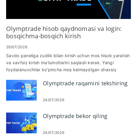
Olymptrade hisob qaydnomasi va login:
bosqichma-bosqich kirish
29/07/2026
Savdo paneliga zudlik bilan kirish uchun mos hisob yaratish
va xavfsiz kirish ma'lumotlarini saqlash kerak. Yangi
foydalanuvchilar ko'pincha mos kelmaydigan shaxsiy
ma'lumotlar, tasdiqlanmagan elektron pochta yoki telefon,
Olymptrade raqamini tekshiring
zaif parollar yoki umumiy tarmoq loginlari - tekshirishni
kechiktirishi, pul yechib olishni cheklashi yoki seanslarni
bloklashi mumkin bo'lgan muammolarga duch keladi. Aloqa
24/07/2026
ma'lumotlarini va standart shaxsni tasdiqlovchi hujjatlarni
oldindan tayyorlang va demo yoki jonli hisob
Olymptrade bekor qiling
qaydnomasidan boshlashni hal qiling, buning uchun keng
tarqalgan kechikishlarni oldini oling. Ushbu ko'rsatma
ro'yxatdan o'tish va tizimga kirish uchun aniq, ketma-ket
24/07/2026