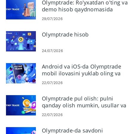
Olymptrade: Ro'yxatdan o'ting va
demo hisob qaydnomasida
savdoni boshlang
29/07/2026
Olymptrade hisob
24/07/2026
Android va iOS-da Olymptrade
mobil ilovasini yuklab oling va
o'rnating
22/07/2026
Olymptrade pul olish: pulni
qanday olish mumkin, usullar va
qayta ishlash
22/07/2026
Olymptrade-da savdoni