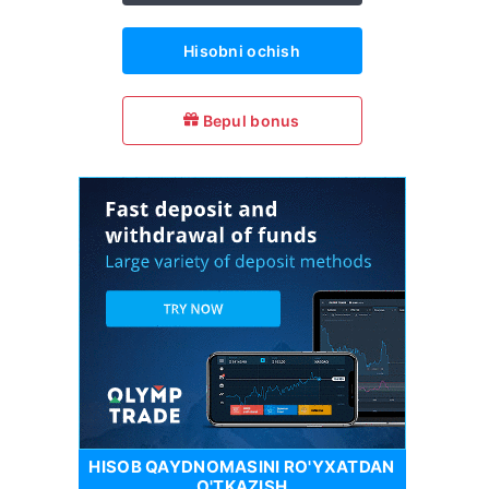
Hisobni ochish
Bepul bonus
HISOB QAYDNOMASINI RO'YXATDAN
O'TKAZISH