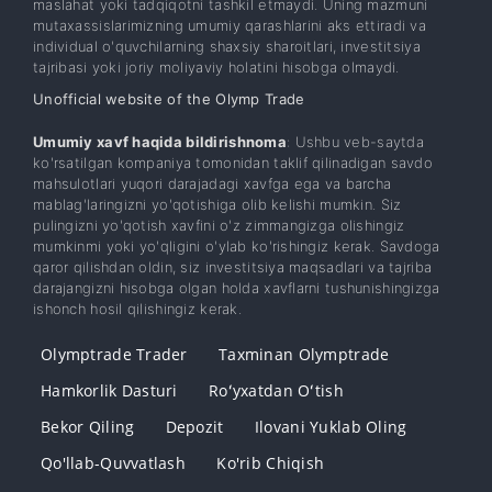
maslahat yoki tadqiqotni tashkil etmaydi. Uning mazmuni
mutaxassislarimizning umumiy qarashlarini aks ettiradi va
individual o'quvchilarning shaxsiy sharoitlari, investitsiya
tajribasi yoki joriy moliyaviy holatini hisobga olmaydi.
Unofficial website of the Olymp Trade
Umumiy xavf haqida bildirishnoma
: Ushbu veb-saytda
ko'rsatilgan kompaniya tomonidan taklif qilinadigan savdo
mahsulotlari yuqori darajadagi xavfga ega va barcha
mablag'laringizni yo'qotishiga olib kelishi mumkin. Siz
pulingizni yo'qotish xavfini o'z zimmangizga olishingiz
mumkinmi yoki yo'qligini o'ylab ko'rishingiz kerak. Savdoga
qaror qilishdan oldin, siz investitsiya maqsadlari va tajriba
darajangizni hisobga olgan holda xavflarni tushunishingizga
ishonch hosil qilishingiz kerak.
Olymptrade Trader
Taxminan Olymptrade
Hamkorlik Dasturi
Roʻyxatdan Oʻtish
Bekor Qiling
Depozit
Ilovani Yuklab Oling
Qo'llab-Quvvatlash
Ko'rib Chiqish