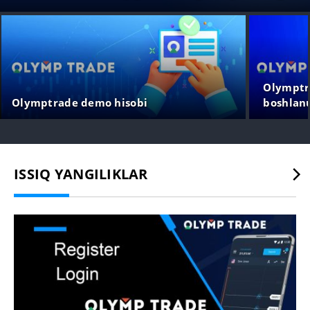
ro'yxatdan o'tkazing
Olymptra
Olymptrade demo hisobi
boshlan
bosqich
ISSIQ YANGILIKLAR