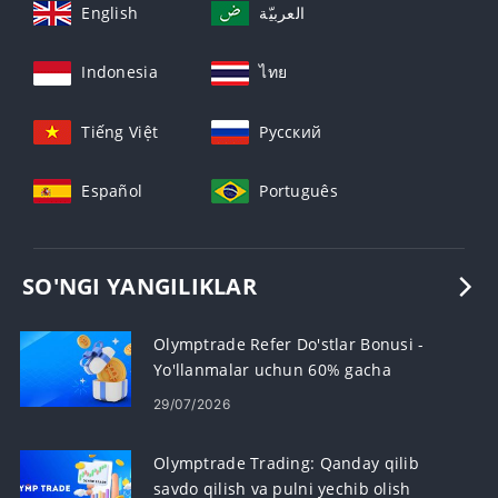
English
العربيّة
Indonesia
ไทย
Tiếng Việt
Русский
Español
Português
SO'NGI YANGILIKLAR
Olymptrade Refer Do'stlar Bonusi -
Yo'llanmalar uchun 60% gacha
komissiya oling
29/07/2026
Olymptrade Trading: Qanday qilib
savdo qilish va pulni yechib olish