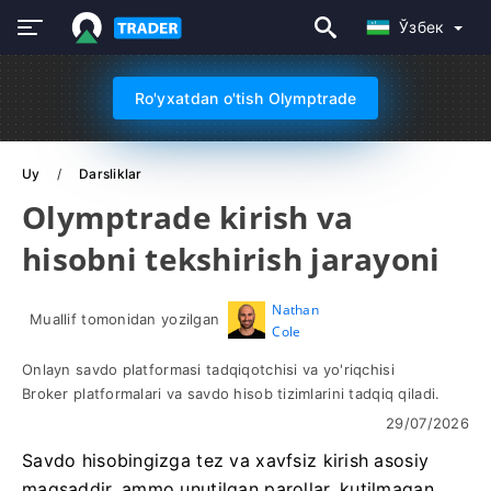
Ўзбек
Ro'yxatdan o'tish Olymptrade
Uy
Darsliklar
Olymptrade kirish va
hisobni tekshirish jarayoni
Nathan
Muallif tomonidan yozilgan
Cole
Onlayn savdo platformasi tadqiqotchisi va yo'riqchisi
Broker platformalari va savdo hisob tizimlarini tadqiq qiladi.
29/07/2026
Savdo hisobingizga tez va xavfsiz kirish asosiy
maqsaddir, ammo unutilgan parollar, kutilmagan