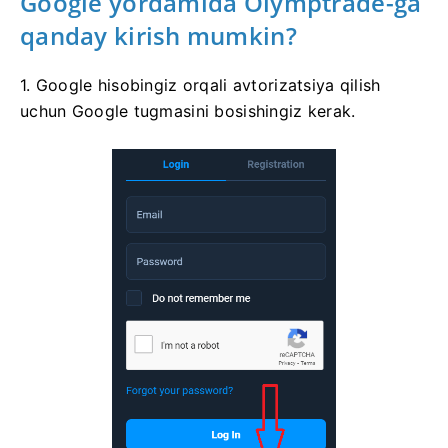
Google yordamida Olymptrade-ga
qanday kirish mumkin?
1. Google hisobingiz orqali avtorizatsiya qilish
uchun Google tugmasini bosishingiz kerak.