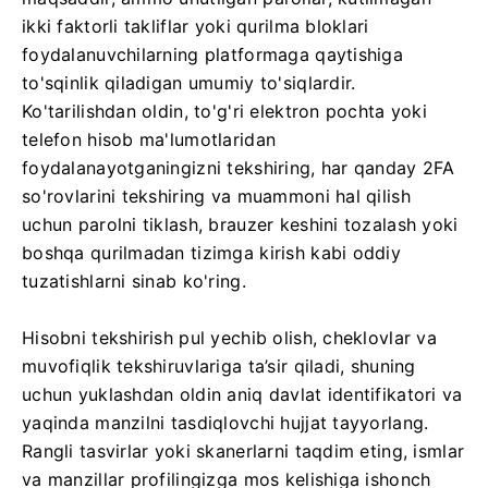
ikki faktorli takliflar yoki qurilma bloklari
foydalanuvchilarning platformaga qaytishiga
to'sqinlik qiladigan umumiy to'siqlardir.
Ko'tarilishdan oldin, to'g'ri elektron pochta yoki
telefon hisob ma'lumotlaridan
foydalanayotganingizni tekshiring, har qanday 2FA
so'rovlarini tekshiring va muammoni hal qilish
uchun parolni tiklash, brauzer keshini tozalash yoki
boshqa qurilmadan tizimga kirish kabi oddiy
tuzatishlarni sinab ko'ring.
Hisobni tekshirish pul yechib olish, cheklovlar va
muvofiqlik tekshiruvlariga ta’sir qiladi, shuning
uchun yuklashdan oldin aniq davlat identifikatori va
yaqinda manzilni tasdiqlovchi hujjat tayyorlang.
Rangli tasvirlar yoki skanerlarni taqdim eting, ismlar
va manzillar profilingizga mos kelishiga ishonch