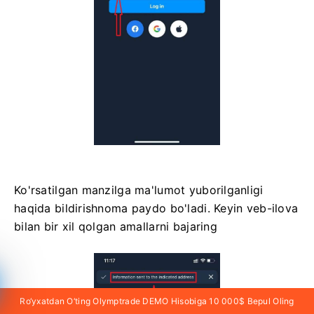
Ko'rsatilgan manzilga ma'lumot yuborilganligi
haqida bildirishnoma paydo bo'ladi. Keyin veb-ilova
bilan bir xil qolgan amallarni bajaring
Ro‘yxatdan O‘ting Olymptrade DEMO Hisobiga 10 000$ Bepul Oling