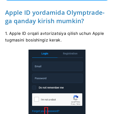
Apple ID yordamida Olymptrade-
ga qanday kirish mumkin?
1. Apple ID orqali avtorizatsiya qilish uchun Apple
tugmasini bosishingiz kerak.