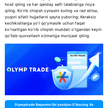
hosil qiling va har qanday selfi talablariga rioya
qiling. Ko'rib chiqish oynasini kuting va rad etilsa,
yuqori sifatli hujjatlarni qayta yuboring; Keraksiz
kechikishlarga yo'l qo'ymaslik uchun faqat
ko'rsatilgan ko'rib chiqish muddati o'tgandan keyin
qo'llab-quvvatlash xizmatiga murojaat qiling.
Olymptrade Raqamini Ro'yxatdan O'tkazing Va