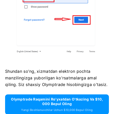
Shundan so'ng, xizmatdan elektron pochta
manzilingizga yuborilgan ko'rsatmalarga amal
qiling. Siz shaxsiy Olymptrade hisobingizga o'tasiz.
Olymptrade Raqamini Ro'yxatdan O'tkazing Va $10,
000 Bepul Oling
Yangi Boshlanuvchilar Uchun $10,000 Bepul Oling