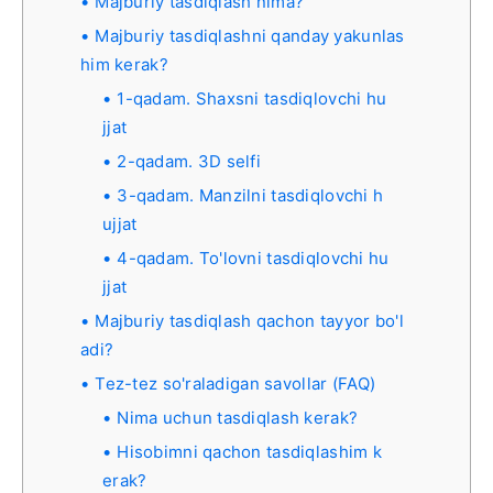
Majburiy tasdiqlash nima?
Majburiy tasdiqlashni qanday yakunlas
him kerak?
1-qadam. Shaxsni tasdiqlovchi hu
jjat
2-qadam. 3D selfi
3-qadam. Manzilni tasdiqlovchi h
ujjat
4-qadam. To'lovni tasdiqlovchi hu
jjat
Majburiy tasdiqlash qachon tayyor bo'l
adi?
Tez-tez so'raladigan savollar (FAQ)
Nima uchun tasdiqlash kerak?
Hisobimni qachon tasdiqlashim k
erak?