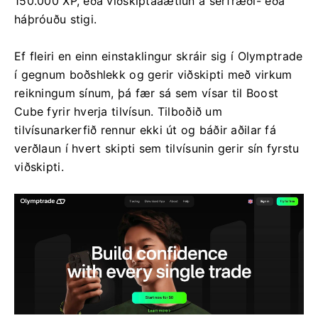
150.000 XP, eða viðskiptaáætlun á sérfræði- eða
háþróuðu stigi.
Ef fleiri en einn einstaklingur skráir sig í Olymptrade
í gegnum boðshlekk og gerir viðskipti með virkum
reikningum sínum, þá fær sá sem vísar til Boost
Cube fyrir hverja tilvísun. Tilboðið um
tilvísunarkerfið rennur ekki út og báðir aðilar fá
verðlaun í hvert skipti sem tilvísunin gerir sín fyrstu
viðskipti.