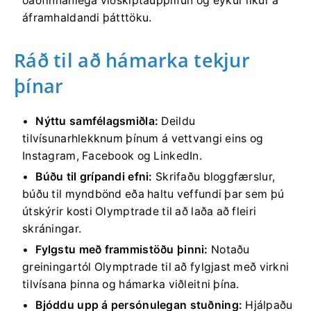
óaðfinnanlega viðskiptaupplifun og eykur líkur á
áframhaldandi þátttöku.
Ráð til að hámarka tekjur
þínar
Nýttu samfélagsmiðla:
Deildu
tilvísunarhlekknum þínum á vettvangi eins og
Instagram, Facebook og LinkedIn.
Búðu til grípandi efni:
Skrifaðu bloggfærslur,
búðu til myndbönd eða haltu veffundi þar sem þú
útskýrir kosti Olymptrade til að laða að fleiri
skráningar.
Fylgstu með frammistöðu þinni:
Notaðu
greiningartól Olymptrade til að fylgjast með virkni
tilvísana þinna og hámarka viðleitni þína.
Bjóddu upp á persónulegan stuðning:
Hjálpaðu