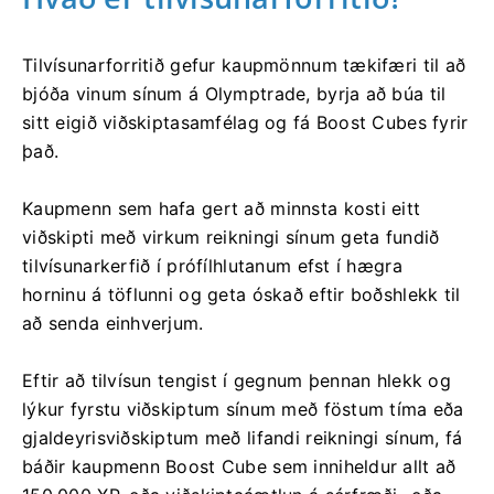
Tilvísunarforritið gefur kaupmönnum tækifæri til að
bjóða vinum sínum á Olymptrade, byrja að búa til
sitt eigið viðskiptasamfélag og fá Boost Cubes fyrir
það.
Kaupmenn sem hafa gert að minnsta kosti eitt
viðskipti með virkum reikningi sínum geta fundið
tilvísunarkerfið í prófílhlutanum efst í hægra
horninu á töflunni og geta óskað eftir boðshlekk til
að senda einhverjum.
Eftir að tilvísun tengist í gegnum þennan hlekk og
lýkur fyrstu viðskiptum sínum með föstum tíma eða
gjaldeyrisviðskiptum með lifandi reikningi sínum, fá
báðir kaupmenn Boost Cube sem inniheldur allt að