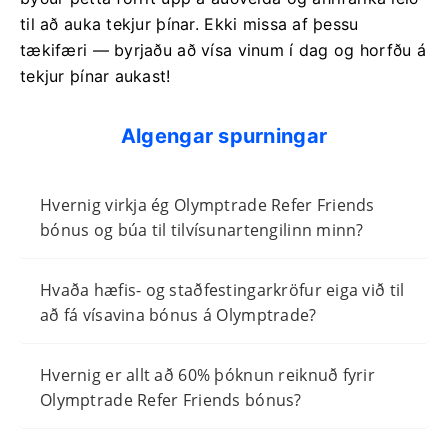
til að auka tekjur þínar. Ekki missa af þessu
tækifæri — byrjaðu að vísa vinum í dag og horfðu á
tekjur þínar aukast!
Algengar spurningar
Hvernig virkja ég Olymptrade Refer Friends
bónus og búa til tilvísunartengilinn minn?
Hvaða hæfis- og staðfestingarkröfur eiga við til
að fá vísavina bónus á Olymptrade?
Hvernig er allt að 60% þóknun reiknuð fyrir
Olymptrade Refer Friends bónus?