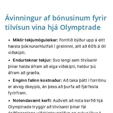
Ávinningur af bónusinum fyrir
tilvísun vina hjá Olymptrade
Miklir tekjumöguleikar:
Forritið býður upp á eitt
hæsta þóknunarhlutfall í greininni, allt að 60% á öll
viðskipti.
Endurteknar tekjur:
Svo lengi sem tilvísanir
þínar halda áfram að eiga viðskipti, heldur þú
áfram að græða.
Enginn falinn kostnaður:
Að taka þátt í forritinu
er alveg ókeypis, án þess að þurfa að fjárfesta
fyrirfram.
Notendavænt kerfi:
Auðvelt að nota kerfið hjá
Olymptrade tryggir að tilvísanir þínar fái