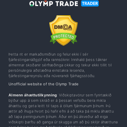
Þetta rit er markaðsmiðlun og felur ekki í sér
fjárfestingarráðgjöf eða rannsóknir. Innihald þess táknar
almennar skoðanir sérfræðinga okkar og tekur ekki tillit til
persónulegra aðstæðna einstakra lesenda,
fjárfestingarreynslu eða núverandi fjárhagsstöðu.
Unofficial website of the Olymp Trade
Almenn áhættutilkynning
: Viðskiptavörur sem fyrirtækið
býður upp á sem skráð er á þessari vefsíðu bera mikla
áhættu og geta leitt til taps á öllum fjármunum þínum. Þú
ættir að íhuga hvort þú hafir efni á að taka þá miklu áhættu
að tapa peningunum þínum. Áður en þú ákveður að eiga
viðskipti þarftu að ganga úr skugga um að þú skiljir áhættuna