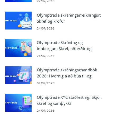
22/07/2026
Olymptrade skráningarreikningur:
Skref og kröfur
24/07/2026
Olymptrade Skráning og
innborgun: Skref, aðferðir og
takmörk
24/07/2026
Olymptrade skráningarhandbók
2026: Hvernig á að búa til og
staðfesta reikninginn þinn hratt
08/04/2026
Olymptrade KYC staðfesting: Skjöl,
skref og samþykki
24/07/2026