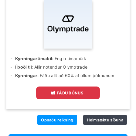
Kynningartímabil:
Engin tímamörk
Í boði til:
Allir notendur Olymptrade
Kynningar:
Fáðu allt að 60% af öllum þóknunum
FÁÐU BÓNUS
Opnaðu reikning
Heimsæktu síðuna