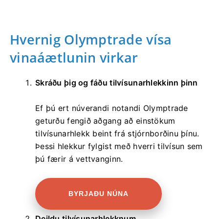
Hvernig Olymptrade vísa
vinaáætlunin virkar
Skráðu þig og fáðu tilvísunarhlekkinn þinn
Ef þú ert núverandi notandi Olymptrade
geturðu fengið aðgang að einstökum
tilvísunarhlekk beint frá stjórnborðinu þínu.
Þessi hlekkur fylgist með hverri tilvísun sem
þú færir á vettvanginn.
BYRJAÐU NÚNA
Deildu tilvísunarhlekknum