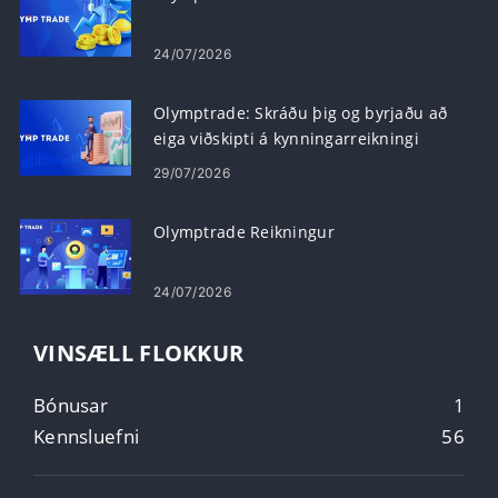
24/07/2026
Olymptrade: Skráðu þig og byrjaðu að
eiga viðskipti á kynningarreikningi
29/07/2026
Olymptrade Reikningur
24/07/2026
VINSÆLL FLOKKUR
Bónusar
1
Kennsluefni
56