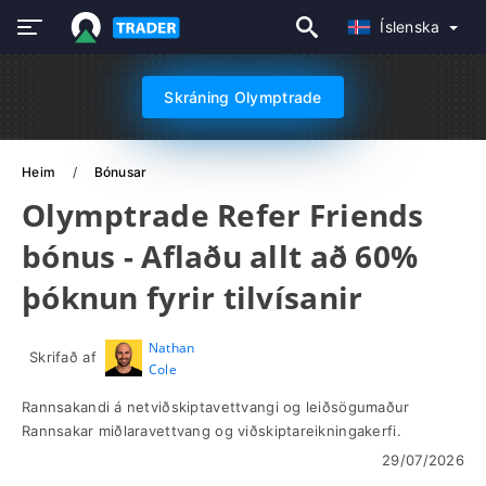
Íslenska
Skráning Olymptrade
Heim
Bónusar
Olymptrade Refer Friends
bónus - Aflaðu allt að 60%
þóknun fyrir tilvísanir
Nathan
Skrifað af
Cole
Rannsakandi á netviðskiptavettvangi og leiðsögumaður
Rannsakar miðlaravettvang og viðskiptareikningakerfi.
29/07/2026