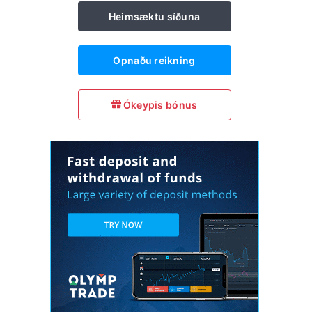
Heimsæktu síðuna
Opnaðu reikning
Ókeypis bónus