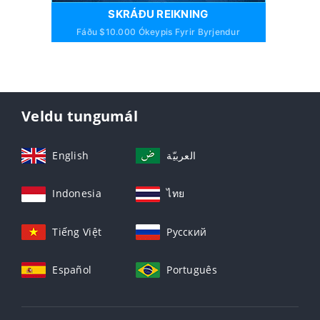
SKRÁÐU REIKNING
Fáðu $10.000 Ókeypis Fyrir Byrjendur
Veldu tungumál
English
العربيّة
Indonesia
ไทย
Tiếng Việt
Русский
Español
Português