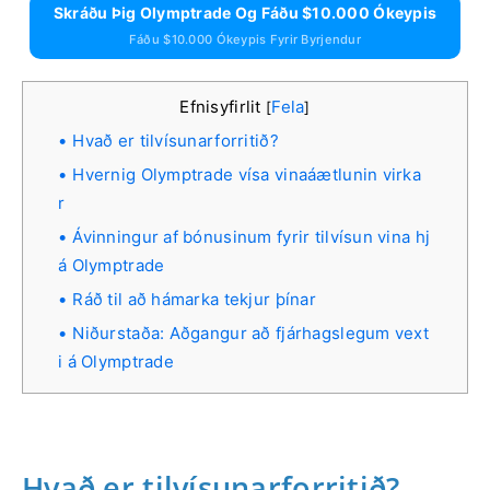
Skráðu Þig Olymptrade Og Fáðu $10.000 Ókeypis
Fáðu $10.000 Ókeypis Fyrir Byrjendur
Efnisyfirlit
Fela
[
]
Hvað er tilvísunarforritið?
Hvernig Olymptrade vísa vinaáætlunin virka
r
Ávinningur af bónusinum fyrir tilvísun vina hj
á Olymptrade
Ráð til að hámarka tekjur þínar
Niðurstaða: Aðgangur að fjárhagslegum vext
i á Olymptrade
Hvað er tilvísunarforritið?