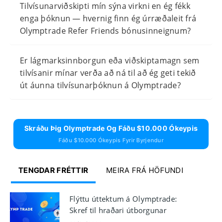
Tilvísunarviðskipti mín sýna virkni en ég fékk
enga þóknun — hvernig finn ég úrræðaleit frá
Olymptrade Refer Friends bónusinneignum?
Er lágmarksinnborgun eða viðskiptamagn sem
tilvísanir mínar verða að ná til að ég geti tekið
út áunna tilvísunarþóknun á Olymptrade?
Skráðu Þig Olymptrade Og Fáðu $10.000 Ókeypis
Fáðu $10.000 Ókeypis Fyrir Byrjendur
TENGDAR FRÉTTIR
MEIRA FRÁ HÖFUNDI
Flýttu úttektum á Olymptrade:
Skref til hraðari útborgunar