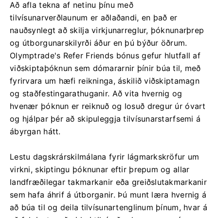
Að afla tekna af netinu þínu með
tilvísunarverðlaunum er aðlaðandi, en það er
nauðsynlegt að skilja virkjunarreglur, þóknunarþrep
og útborgunarskilyrði áður en þú býður öðrum.
Olymptrade's Refer Friends bónus gefur hlutfall af
viðskiptaþóknun sem dómararnir þínir búa til, með
fyrirvara um hæfi reikninga, áskilið viðskiptamagn
og staðfestingarathuganir. Að vita hvernig og
hvenær þóknun er reiknuð og losuð dregur úr óvart
og hjálpar þér að skipuleggja tilvísunarstarfsemi á
ábyrgan hátt.
Lestu dagskrárskilmálana fyrir lágmarkskröfur um
virkni, skiptingu þóknunar eftir þrepum og allar
landfræðilegar takmarkanir eða greiðslutakmarkanir
sem hafa áhrif á útborganir. Þú munt læra hvernig á
að búa til og deila tilvísunartenglinum þínum, hvar á