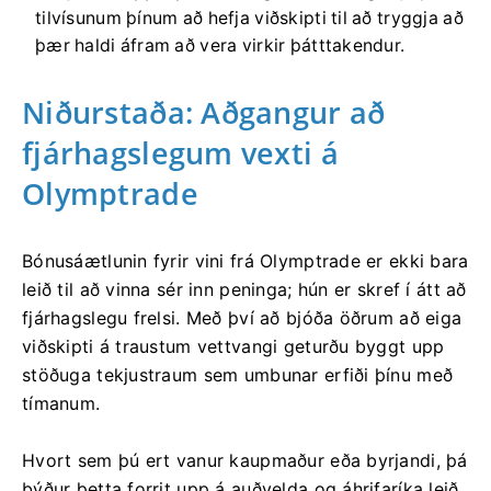
tilvísunum þínum að hefja viðskipti til að tryggja að
þær haldi áfram að vera virkir þátttakendur.
Niðurstaða: Aðgangur að
fjárhagslegum vexti á
Olymptrade
Bónusáætlunin fyrir vini frá Olymptrade er ekki bara
leið til að vinna sér inn peninga; hún er skref í átt að
fjárhagslegu frelsi. Með því að bjóða öðrum að eiga
viðskipti á traustum vettvangi geturðu byggt upp
stöðuga tekjustraum sem umbunar erfiði þínu með
tímanum.
Hvort sem þú ert vanur kaupmaður eða byrjandi, þá
býður þetta forrit upp á auðvelda og áhrifaríka leið