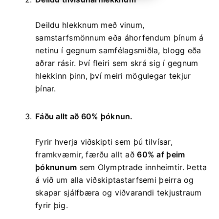
Deildu hlekknum með vinum,
samstarfsmönnum eða áhorfendum þínum á
netinu í gegnum samfélagsmiðla, blogg eða
aðrar rásir. Því fleiri sem skrá sig í gegnum
hlekkinn þinn, því meiri mögulegar tekjur
þínar.
Fáðu allt að 60% þóknun.
Fyrir hverja viðskipti sem þú tilvísar,
framkvæmir, færðu allt að
60% af þeim
þóknunum
sem Olymptrade innheimtir. Þetta
á við um alla viðskiptastarfsemi þeirra og
skapar sjálfbæra og viðvarandi tekjustraum
fyrir þig.