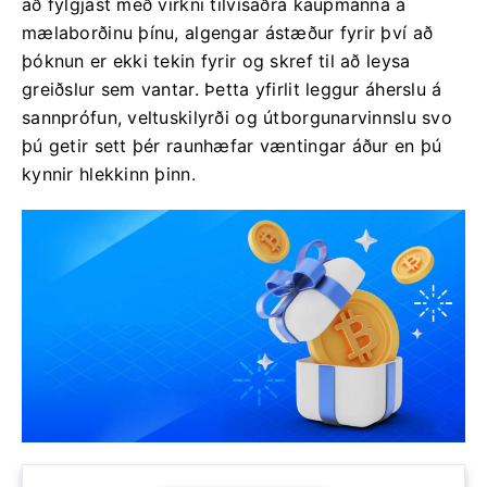
að fylgjast með virkni tilvísaðra kaupmanna á
mælaborðinu þínu, algengar ástæður fyrir því að
þóknun er ekki tekin fyrir og skref til að leysa
greiðslur sem vantar. Þetta yfirlit leggur áherslu á
sannprófun, veltuskilyrði og útborgunarvinnslu svo
þú getir sett þér raunhæfar væntingar áður en þú
kynnir hlekkinn þinn.