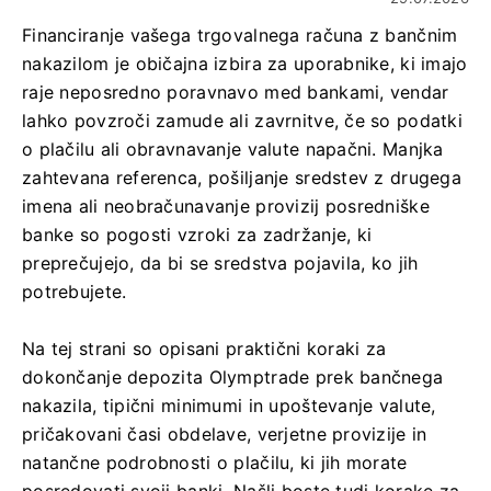
Financiranje vašega trgovalnega računa z bančnim
nakazilom je običajna izbira za uporabnike, ki imajo
raje neposredno poravnavo med bankami, vendar
lahko povzroči zamude ali zavrnitve, če so podatki
o plačilu ali obravnavanje valute napačni. Manjka
zahtevana referenca, pošiljanje sredstev z drugega
imena ali neobračunavanje provizij posredniške
banke so pogosti vzroki za zadržanje, ki
preprečujejo, da bi se sredstva pojavila, ko jih
potrebujete.
Na tej strani so opisani praktični koraki za
dokončanje depozita Olymptrade prek bančnega
nakazila, tipični minimumi in upoštevanje valute,
pričakovani časi obdelave, verjetne provizije in
natančne podrobnosti o plačilu, ki jih morate