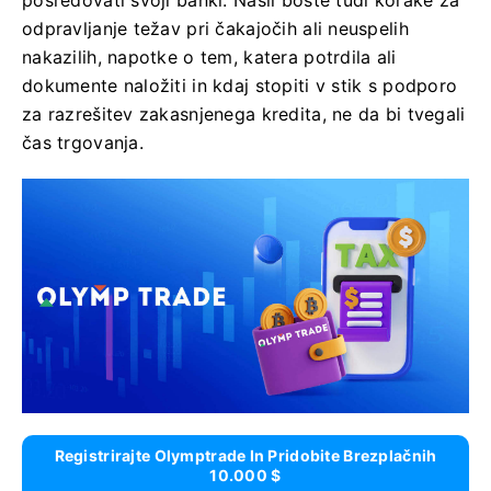
posredovati svoji banki. Našli boste tudi korake za
odpravljanje težav pri čakajočih ali neuspelih
nakazilih, napotke o tem, katera potrdila ali
dokumente naložiti in kdaj stopiti v stik s podporo
za razrešitev zakasnjenega kredita, ne da bi tvegali
čas trgovanja.
Registrirajte Olymptrade In Pridobite Brezplačnih
10.000 $