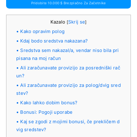
Pridobite 10.000 $ Brezplačno Za Začetnike
Kazalo
Skrij se
[
]
Kako opravim polog
Kdaj bodo sredstva nakazana?
Sredstva sem nakazal/a, vendar niso bila pri
pisana na moj račun
Ali zaračunavate provizijo za posredniški rač
un?
Ali zaračunavate provizijo za polog/dvig sred
stev?
Kako lahko dobim bonus?
Bonusi: Pogoji uporabe
Kaj se zgodi z mojimi bonusi, če prekličem d
vig sredstev?