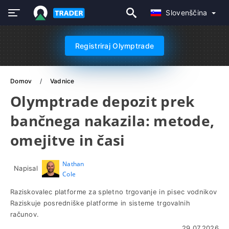
Slovenščina
Registriraj Olymptrade
Domov
Vadnice
Olymptrade depozit prek
bančnega nakazila: metode,
omejitve in časi
Nathan
Napisal
Cole
Raziskovalec platforme za spletno trgovanje in pisec vodnikov
Raziskuje posredniške platforme in sisteme trgovalnih
računov.
29.07.2026