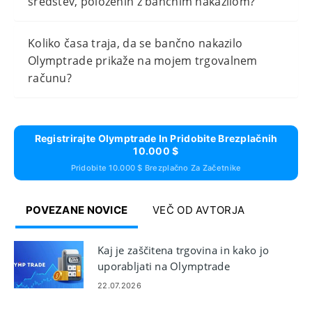
sredstev, položenih z bančnim nakazilom?
Koliko časa traja, da se bančno nakazilo
Olymptrade prikaže na mojem trgovalnem
računu?
Registrirajte Olymptrade In Pridobite Brezplačnih
10.000 $
Pridobite 10.000 $ Brezplačno Za Začetnike
POVEZANE NOVICE
VEČ OD AVTORJA
Kaj je zaščitena trgovina in kako jo
uporabljati na Olymptrade
22.07.2026