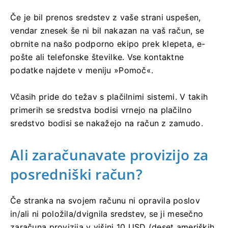
Če je bil prenos sredstev z vaše strani uspešen,
vendar znesek še ni bil nakazan na vaš račun, se
obrnite na našo podporno ekipo prek klepeta, e-
pošte ali telefonske številke. Vse kontaktne
podatke najdete v meniju »Pomoč«.
Včasih pride do težav s plačilnimi sistemi. V takih
primerih se sredstva bodisi vrnejo na plačilno
sredstvo bodisi se nakažejo na račun z zamudo.
Ali zaračunavate provizijo za
posredniški račun?
Če stranka na svojem računu ni opravila poslov
in/ali ni položila/dvignila sredstev, se ji mesečno
zaračuna provizija v višini 10 USD (deset ameriških