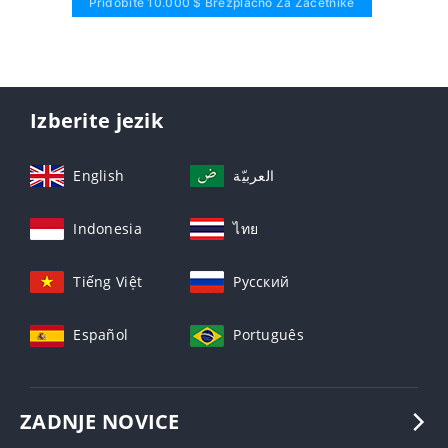
Pridobite 10.000 $ Brezplačno Za Začetnike
Izberite jezik
English
العربيّة
Indonesia
ไทย
Tiếng Việt
Русский
Español
Português
ZADNJE NOVICE