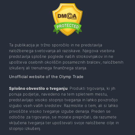
Ta publikacija je tržno sporočilo in ne predstavlja
naložbenega svetovanja ali raziskave. Njegova vsebina
predstavlja splošne poglede naših strokovnjakov in ne
upošteva osebnih okoliščin posameznih bralcev, naložbenih
izkušenj ali trenutnega finančnega stanja.
Unofficial website of the Olymp Trade
Splošno obvestilo o tveganju
: Produkti trgovanja, ki jih
ponuja podjetje, navedeno na tem spletnem mestu,
predstavljajo visoko stopnjo tveganja in lahko povzročijo
izgubo vseh vaših sredstev. Razmislite o tem, ali si lahko
privoščite visoko tveganje izgube denarja. Preden se
odločite za trgovanje, se morate prepričati, da razumete
vključena tveganja ter upoštevati svoje naložbene cilje in
stopnjo izkušenj.