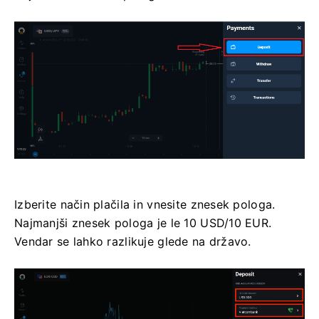
Izberite način plačila in vnesite znesek pologa.
Najmanjši znesek pologa je le 10 USD/10 EUR.
Vendar se lahko razlikuje glede na državo.