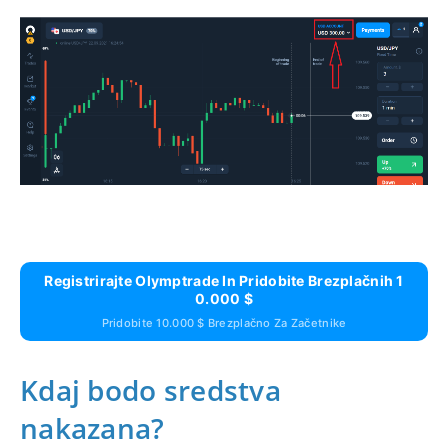
Registrirajte Olymptrade In Pridobite Brezplačnih 1
0.000 $
Pridobite 10.000 $ Brezplačno Za Začetnike
Kdaj bodo sredstva
nakazana?